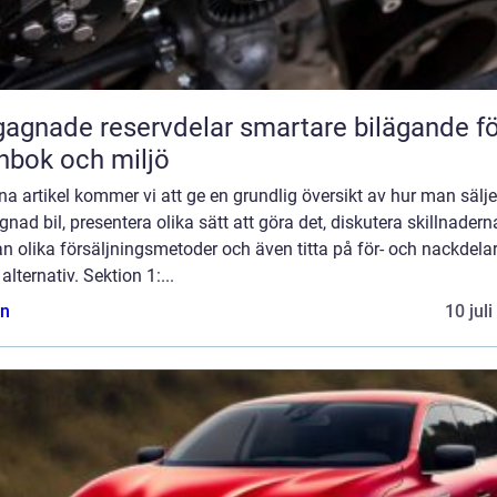
ade reservdelar smartare bilägande för
nbok och miljö
na artikel kommer vi att ge en grundlig översikt av hur man sälje
nad bil, presentera olika sätt att göra det, diskutera skillnadern
n olika försäljningsmetoder och även titta på för- och nackdel
 alternativ. Sektion 1:...
n
10 jul