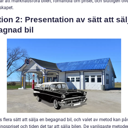
ar att marknadsföra bilen, förhandla om priset, och slutligen öv
kapet.
ion 2: Presentation av sätt att säl
agnad bil
s flera sätt att sälja en begagnad bil, och valet av metod kan på
ingspriset och tiden det tar att sälja bilen. De vanligaste metode