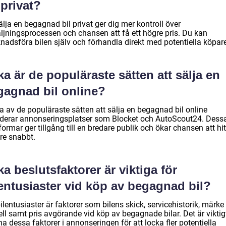
 privat?
älja en begagnad bil privat ger dig mer kontroll över
äljningsprocessen och chansen att få ett högre pris. Du kan
nadsföra bilen själv och förhandla direkt med potentiella köpare
ka är de populäraste sätten att sälja en
gagnad bil online?
a av de populäraste sätten att sälja en begagnad bil online
uderar annonseringsplatser som Blocket och AutoScout24. Dess
formar ger tillgång till en bredare publik och ökar chansen att hi
re snabbt.
ka beslutsfaktorer är viktiga för
entusiaster vid köp av begagnad bil?
ilentusiaster är faktorer som bilens skick, servicehistorik, märke
l samt pris avgörande vid köp av begagnade bilar. Det är viktigt
a dessa faktorer i annonseringen för att locka fler potentiella