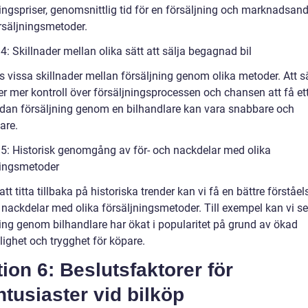
ingspriser, genomsnittlig tid för en försäljning och marknadsand
örsäljningsmetoder.
4: Skillnader mellan olika sätt att sälja begagnad bil
s vissa skillnader mellan försäljning genom olika metoder. Att s
er mer kontroll över försäljningsprocessen och chansen att få et
edan försäljning genom en bilhandlare kan vara snabbare och
are.
 5: Historisk genomgång av för- och nackdelar med olika
ningsmetoder
t titta tillbaka på historiska trender kan vi få en bättre förståel
 nackdelar med olika försäljningsmetoder. Till exempel kan vi se
ning genom bilhandlare har ökat i popularitet på grund av ökad
ighet och trygghet för köpare.
ion 6: Beslutsfaktorer för
ntusiaster vid bilköp