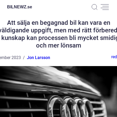
BILNEWZ.
se
Att sälja en begagnad bil kan vara en
väldigande uppgift, men med rätt förbered
 kunskap kan processen bli mycket smidi
och mer lönsam
red
ember 2023
Jon Larsson