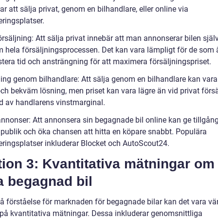
ar att sälja privat, genom en bilhandlare, eller online via
ringsplatser.
örsäljning: Att sälja privat innebär att man annonserar bilen själ
 hela försäljningsprocessen. Det kan vara lämpligt för de som är
stera tid och ansträngning för att maximera försäljningspriset.
ning genom bilhandlare: Att sälja genom en bilhandlare kan vara
ch bekväm lösning, men priset kan vara lägre än vid privat försä
d av handlarens vinstmarginal.
nnonser: Att annonsera sin begagnade bil online kan ge tillgång 
 publik och öka chansen att hitta en köpare snabbt. Populära
ringsplatser inkluderar Blocket och AutoScout24.
ion 3: Kvantitativa mätningar om 
a begagnad bil
få förståelse för marknaden för begagnade bilar kan det vara vär
a på kvantitativa mätningar. Dessa inkluderar genomsnittliga