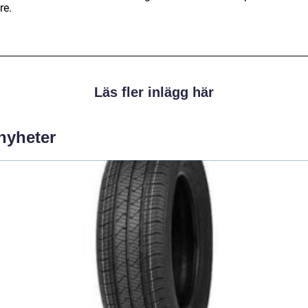
re.
Läs fler inlägg här
 nyheter