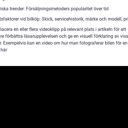
iska trender: Försäljningsmetoders popularitet över tid
sfaktorer vid bilköp: Skick, servicehistorik, märke och modell, pr
lacera en eller flera videoklipp på relevant plats i artikeln för att
are förbättra läsarupplevelsen och ge en visuell förklaring av vis
r. Exempelvis kan en video om hur man fotograferar bilen för e
 här