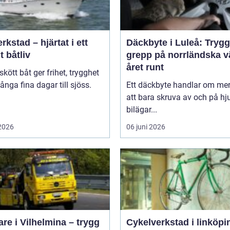
rkstad – hjärtat i ett
Däckbyte i Luleå: Trygg
t båtliv
grepp på norrländska v
året runt
skött båt ger frihet, trygghet
nga fina dagar till sjöss.
Ett däckbyte handlar om me
.
att bara skruva av och på hju
bilägar...
 2026
06 juni 2026
re i Vilhelmina – trygg
Cykelverkstad i linköping