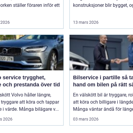
orken ställer föraren inför ett
konstruksjoner blir bygget, og
 2026
13 mars 2026
rvice trygghet,
Bilservice i partille så tar du
 och prestanda över tid
hand om bilen på rätt s
skött Volvo håller längre,
En välskött bil är tryggare, ro
tryggare att köra och tappar
att köra och billigare i längd
 i värde. Många bilägare v...
Många väntar ändå för länge 
s 2026
03 mars 2026