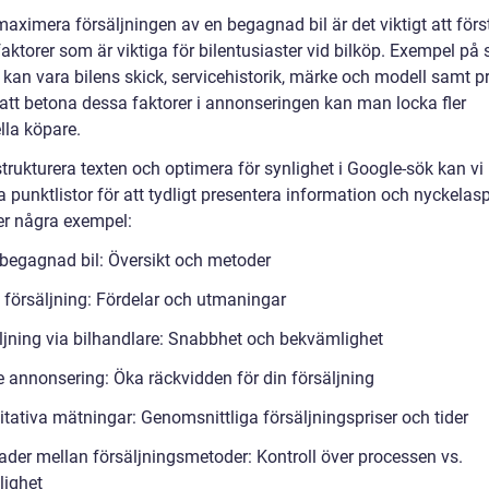
maximera försäljningen av en begagnad bil är det viktigt att förs
aktorer som är viktiga för bilentusiaster vid bilköp. Exempel på
 kan vara bilens skick, servicehistorik, märke och modell samt pr
tt betona dessa faktorer i annonseringen kan man locka fler
lla köpare.
strukturera texten och optimera för synlighet i Google-sök kan vi
punktlistor för att tydligt presentera information och nyckelasp
jer några exempel:
 begagnad bil: Översikt och metoder
t försäljning: Fördelar och utmaningar
ljning via bilhandlare: Snabbhet och bekvämlighet
e annonsering: Öka räckvidden för din försäljning
itativa mätningar: Genomsnittliga försäljningspriser och tider
nader mellan försäljningsmetoder: Kontroll över processen vs.
ighet