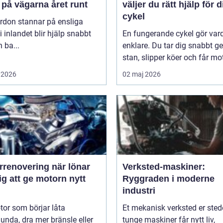
 på vägarna året runt
väljer du rätt hjälp för d
cykel
rdon stannar på ensliga
i inlandet blir hjälp snabbt
En fungerande cykel gör va
 ba...
enklare. Du tar dig snabbt 
stan, slipper köer och får mot
 2026
02 maj 2026
novering när lönar
Verksted-maskiner:
ig att ge motorn nytt
Ryggraden i moderne
industri
or som börjar låta
Et mekanisk verksted er sted
unda, dra mer bränsle eller
tunge maskiner får nytt liv,