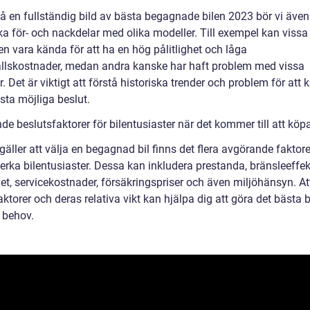
få en fullständig bild av bästa begagnade bilen 2023 bör vi även 
ka för- och nackdelar med olika modeller. Till exempel kan vissa
n vara kända för att ha en hög pålitlighet och låga
llskostnader, medan andra kanske har haft problem med vissa
. Det är viktigt att förstå historiska trender och problem för att
sta möjliga beslut.
e beslutsfaktorer för bilentusiaster när det kommer till att köpa
gäller att välja en begagnad bil finns det flera avgörande faktor
rka bilentusiaster. Dessa kan inkludera prestanda, bränsleeffekt
het, servicekostnader, försäkringspriser och även miljöhänsyn. At
ktorer och deras relativa vikt kan hjälpa dig att göra det bästa 
 behov.