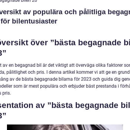
egagnade bilen 20
versikt av populära och pålitliga bega
 för bilentusiaster
översikt över ”bästa begagnade b
3”
t av en begagnad bil är det viktigt att överväga olika faktorer s
a, pålitlighet och pris. I denna artikel kommer vi att ge en grund
ng av de bästa begagnade bilarna för 2023 och guida dig ge
odeller som är mest populära och erbjuder bäst prestanda i förh
s pris.
sentation av ”bästa begagnade bi
3”