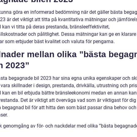
 kunna göra en informerad bedömning när det gäller bästa bega
23 är det viktigt att titta på kvantitativa mätningar och jämförelse
kan vi titta på deras prestanda, bränsleeffektivitet,
llskostnader och pålitlighet. Dessa mätningar kan ge en klarare 
lar som erbjuder bäst kvalitet och valuta för pengarna.
lnader mellan olika ”bästa begag
n 2023”
ästa begagnade bil 2023 har sina egna unika egenskaper och ski
vara skillnader i design, prestanda, drivkälla, utrustning och pris.
 kan en bil erbjuda bättre bränsleekonomi medan en annan kan
estanda. Det är viktigt att överväga vad som är viktigast för dig
en begagnad bil för att hitta den som bäst passar dina behov och
ser.
sk genomgång av för- och nackdelar med olika ”bästa begagnade