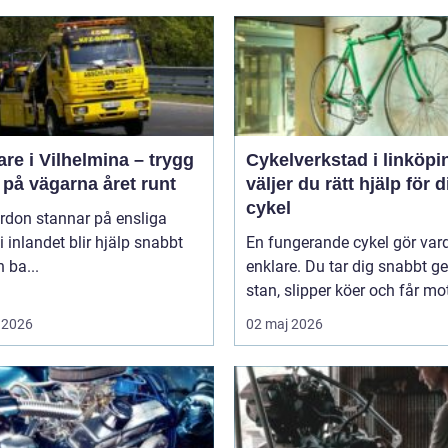
re i Vilhelmina – trygg
Cykelverkstad i linköping
 på vägarna året runt
väljer du rätt hjälp för d
cykel
rdon stannar på ensliga
i inlandet blir hjälp snabbt
En fungerande cykel gör va
 ba...
enklare. Du tar dig snabbt 
stan, slipper köer och får mot
 2026
02 maj 2026