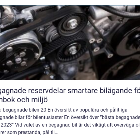
ade reservdelar smartare bilägande för
nbok och miljö
 begagnade bilen 20 En översikt av populära och pålitliga
nade bilar för bilentusiaster En översikt över ”bästa begagnad
 2023” Vid valet av en begagnad bil är det viktigt att överväga ol
rer som prestanda, pålitli...