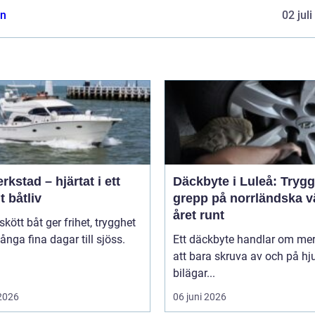
n
02 jul
rkstad – hjärtat i ett
Däckbyte i Luleå: Trygg
t båtliv
grepp på norrländska v
året runt
skött båt ger frihet, trygghet
nga fina dagar till sjöss.
Ett däckbyte handlar om me
.
att bara skruva av och på hju
bilägar...
 2026
06 juni 2026