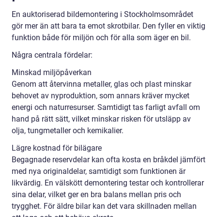
En auktoriserad bildemontering i Stockholmsområdet
gör mer än att bara ta emot skrotbilar. Den fyller en viktig
funktion både för miljön och för alla som äger en bil.
Några centrala fördelar:
Minskad miljöpåverkan
Genom att återvinna metaller, glas och plast minskar
behovet av nyproduktion, som annars kräver mycket
energi och naturresurser. Samtidigt tas farligt avfall om
hand på rätt sätt, vilket minskar risken för utsläpp av
olja, tungmetaller och kemikalier.
Lägre kostnad för bilägare
Begagnade reservdelar kan ofta kosta en bråkdel jämfört
med nya originaldelar, samtidigt som funktionen är
likvärdig. En välskött demontering testar och kontrollerar
sina delar, vilket ger en bra balans mellan pris och
trygghet. För äldre bilar kan det vara skillnaden mellan