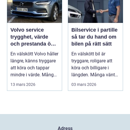
Volvo service
Bilservice i partille
trygghet, värde
så tar du hand om
och prestanda över
bilen på rätt sätt
tid
En välskött Volvo håller
En välskött bil är
längre, känns tryggare
tryggare, roligare att
att köra och tappar
köra och billigare i
mindre i värde. Många
längden. Många väntar
bilägare v...
ändå för länge ...
13 mars 2026
03 mars 2026
Adress