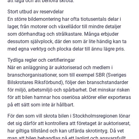
att laga och att behöva skrota.
Stort utbud av reservdelar
En större bildemontering har ofta tiotusentals delar i
lager, från motorer och växellådor till mindre detaljer
som dörrhandtag och strålkastare. Många erbjuder
dessutom självplock, där den som är lite händig kan ta
med egna verktyg och plocka delar till ännu lägre pris.
Tydliga regler och certifieringar
När en anläggning är auktoriserad och medlem i
branschorganisationer, som till exempel SBR (Sveriges
Bilskrotares Riksförbund), följer den branschstandarder
för miljö, arbetsmiljö och spårbarhet. Det minskar risken
för att bilen hamnar hos oseriösa aktörer eller exporteras
på ett sätt som inte är hållbart.
För den som vill skrota bilen i Stockholmsregionen lönar
det sig därför att kontrollera att företaget är auktoriserat,
har giltiga tillstånd och kan utfärda skrotintyg. Då vet
man att bilen behandlas på ett lagligt och ansvarsfullt