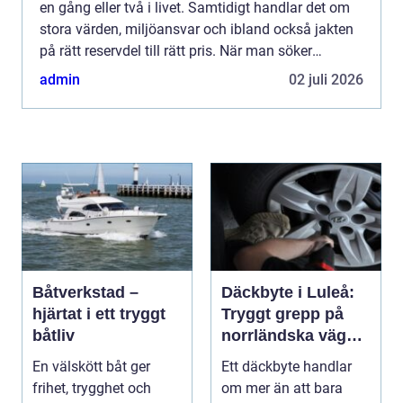
en gång eller två i livet. Samtidigt handlar det om
stora värden, miljöansvar och ibland också jakten
på rätt reservdel till rätt pris. När man söker
bildemontering stockholm vill man därför ha en
admin
02 juli 2026
lösn...
Båtverkstad –
Däckbyte i Luleå:
hjärtat i ett tryggt
Tryggt grepp på
båtliv
norrländska vägar
året runt
En välskött båt ger
Ett däckbyte handlar
frihet, trygghet och
om mer än att bara