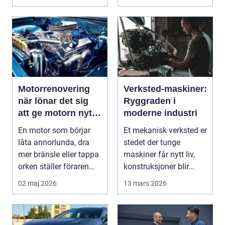
Motorrenovering
Verksted-maskiner:
när lönar det sig
Ryggraden i
att ge motorn nytt
moderne industri
liv?
En motor som börjar
Et mekanisk verksted er
låta annorlunda, dra
stedet der tunge
mer bränsle eller tappa
maskiner får nytt liv,
orken ställer föraren
konstruksjoner blir
inför ett val...
bygget, og...
02 maj 2026
13 mars 2026