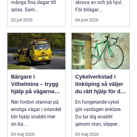
många fina dagar till
skruva av och på hjul.
sjöss. Sam...
För bilägar...
02 juli 2026
06 juni 2026
Bärgare i
Cykelverkstad i
Vilhelmina – trygg
linköping så väljer
hjälp på vägarna
du rätt hjälp för din
året runt
cykel
När fordon stannar på
En fungerande cykel
ensliga vägar i inlandet
gör vardagen enklare.
blir hjälp snabbt mer
Du tar dig snabbt
än ba...
genom stan, slipper
köer och får motion ...
03 maj 2026
02 maj 2026