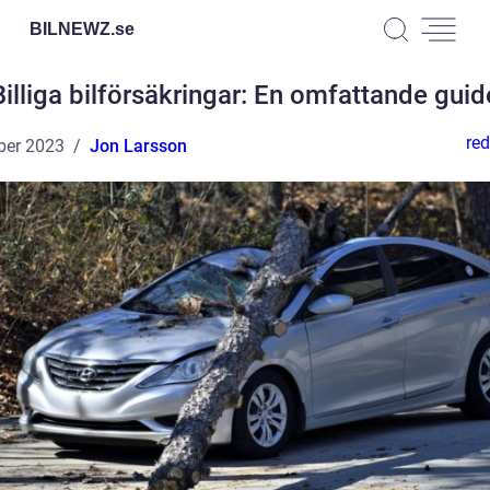
BILNEWZ.
se
Billiga bilförsäkringar: En omfattande guid
red
ber 2023
Jon Larsson