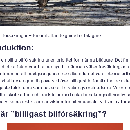
bilförsäkringar – En omfattande guide för bilägare
oduktion:
a en billig bilförsäkring är en prioritet för många bilägare. Det fi
 olika faktorer att ta hänsyn till när man väljer försäkring, och
utmaning att navigera genom de olika alternativen. I denna artik
i att ge en grundlig översikt över billigast bilförsäkring och iden
igaste faktorerna som påverkar försäkringskostnaderna. Vi kom
tt diskutera för- och nackdelar med olika försäkringsalternativ 
a vilka aspekter som är viktiga för bilentusiaster vid val av förs
är ”billigast bilförsäkring”?