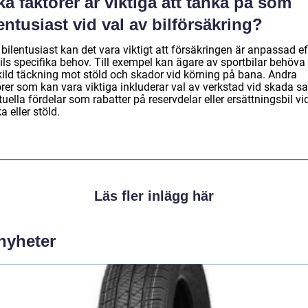
ka faktorer är viktiga att tänka på som
entusiast vid val av bilförsäkring?
ilentusiast kan det vara viktigt att försäkringen är anpassad ef
ils specifika behov. Till exempel kan ägare av sportbilar behöva
kild täckning mot stöld och skador vid körning på bana. Andra
orer som kan vara viktiga inkluderar val av verkstad vid skada s
uella fördelar som rabatter på reservdelar eller ersättningsbil vi
a eller stöld.
Läs fler inlägg här
 nyheter