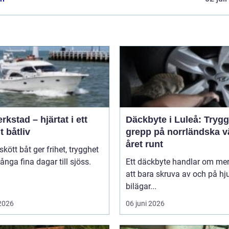
rkstad – hjärtat i ett
Däckbyte i Luleå: Trygg
t båtliv
grepp på norrländska v
året runt
skött båt ger frihet, trygghet
nga fina dagar till sjöss.
Ett däckbyte handlar om me
.
att bara skruva av och på hju
bilägar...
 2026
06 juni 2026