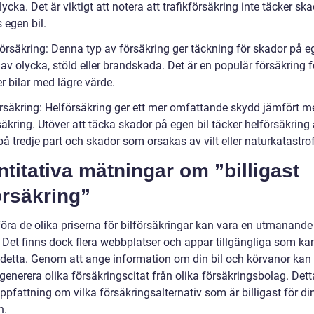
lycka. Det är viktigt att notera att trafikförsäkring inte täcker sk
 egen bil.
örsäkring: Denna typ av försäkring ger täckning för skador på eg
jd av olycka, stöld eller brandskada. Det är en populär försäkring f
ler bilar med lägre värde.
örsäkring: Helförsäkring ger ett mer omfattande skydd jämfört m
äkring. Utöver att täcka skador på egen bil täcker helförsäkring
å tredje part och skador som orsakas av vilt eller naturkatastrof
titativa mätningar om ”billigast
örsäkring”
föra de olika priserna för bilförsäkringar kan vara en utmanande
. Det finns dock flera webbplatser och appar tillgängliga som ka
d detta. Genom att ange information om din bil och körvanor kan
generera olika försäkringscitat från olika försäkringsbolag. Dett
ppfattning om vilka försäkringsalternativ som är billigast för di
n.