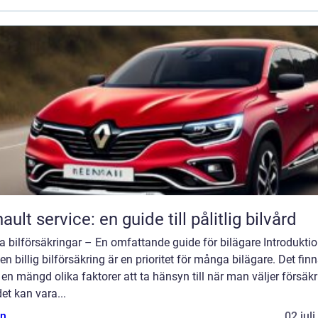
ault service: en guide till pålitlig bilvård
ga bilförsäkringar – En omfattande guide för bilägare Introduktio
 en billig bilförsäkring är en prioritet för många bilägare. Det fin
en mängd olika faktorer att ta hänsyn till när man väljer försäkr
et kan vara...
n
02 jul