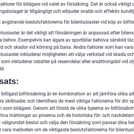
faktorer för bilägare vid valet av försäkring. Det är också viktigt a
ngsbolaget är tillgängligt och erbjuder snabb och effektiv kundt
 avgörande beslutsfaktorerna för bilentusiaster vid köp av bilfö
ntusiaster är det viktigt att försäkringen är anpassad efter bilens
ka behov. Exempelvis kan ägare av sportbilar behöva särskild tä
ld och skador vid körning på bana. Andra faktorer som kan vara 
ntusiaster inkluderar möjligheten att välja verkstad vid skada oc
 som inkluderar rabatter på reservdelar eller ersättningsbil vid o
ld.
sats:
a billigast bilförsäkring är en kombination av att jämföra olika alt
a skillnader, och identifiera de mest viktiga faktorerna för din s
n som bilägare. Genom att förstå de olika typerna av bilförsäkri
ativa mätningar av priserna och de historiska för- och nackdelar
tt välgrundat beslut och välja den försäkring som passar dina b
t vara medveten om de viktigaste beslutsfaktorerna för bilentusi