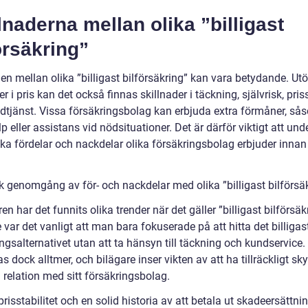
lnaderna mellan olika ”billigast
örsäkring”
en mellan olika ”billigast bilförsäkring” kan vara betydande. Ut
er i pris kan det också finnas skillnader i täckning, självrisk, priss
dtjänst. Vissa försäkringsbolag kan erbjuda extra förmåner, så
lp eller assistans vid nödsituationer. Det är därför viktigt att un
lka fördelar och nackdelar olika försäkringsbolag erbjuder innan
sk genomgång av för- och nackdelar med olika ”billigast bilförsä
en har det funnits olika trender när det gäller ”billigast bilförsäk
 var det vanligt att man bara fokuserade på att hitta det billigas
ngsalternativet utan att ta hänsyn till täckning och kundservice.
s dock alltmer, och bilägare inser vikten av att ha tillräckligt s
 relation med sitt försäkringsbolag.
prisstabilitet och en solid historia av att betala ut skadeersättni