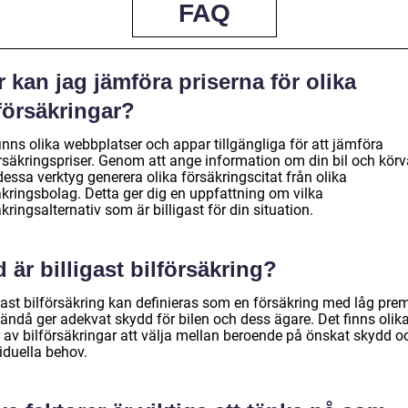
FAQ
 kan jag jämföra priserna för olika
försäkringar?
inns olika webbplatser och appar tillgängliga för att jämföra
örsäkringspriser. Genom att ange information om din bil och kör
essa verktyg generera olika försäkringscitat från olika
äkringsbolag. Detta ger dig en uppfattning om vilka
kringsalternativ som är billigast för din situation.
 är billigast bilförsäkring?
igast bilförsäkring kan definieras som en försäkring med låg pre
ändå ger adekvat skydd för bilen och dess ägare. Det finns olik
r av bilförsäkringar att välja mellan beroende på önskat skydd o
iduella behov.