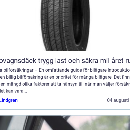
Släpvagnsdäck trygg last och säkra mil året 
ga bilförsäkringar – En omfattande guide för bilägare Introduktio
 en billig bilförsäkring är en prioritet för många bilägare. Det fin
en mängd olika faktorer att ta hänsyn till när man väljer försäkr
et kan vara...
 Lindgren
04 augusti