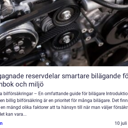
ade reservdelar smartare bilägande för
nbok och miljö
ga bilförsäkringar – En omfattande guide för bilägare Introduktio
 en billig bilförsäkring är en prioritet för många bilägare. Det fin
en mängd olika faktorer att ta hänsyn till när man väljer försäkr
et kan vara...
n
10 jul