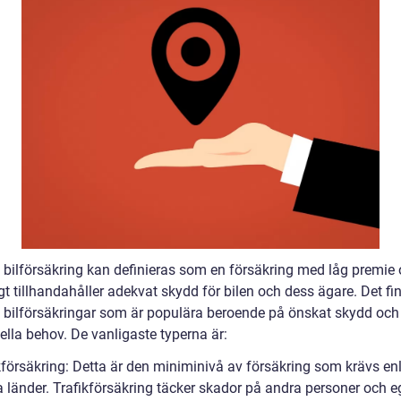
ig bilförsäkring kan definieras som en försäkring med låg premie
t tillhandahåller adekvat skydd för bilen och dess ägare. Det fi
v bilförsäkringar som är populära beroende på önskat skydd och
ella behov. De vanligaste typerna är:
kförsäkring: Detta är den miniminivå av försäkring som krävs enli
ta länder. Trafikförsäkring täcker skador på andra personer och