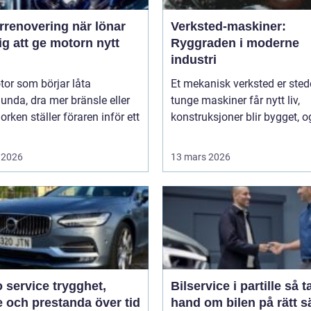
novering när lönar
Verksted-maskiner:
ig att ge motorn nytt
Ryggraden i moderne
industri
or som börjar låta
Et mekanisk verksted er sted
unda, dra mer bränsle eller
tunge maskiner får nytt liv,
orken ställer föraren inför ett
konstruksjoner blir bygget, og
 2026
13 mars 2026
rvice trygghet,
Bilservice i partille så tar du
 och prestanda över tid
hand om bilen på rätt s