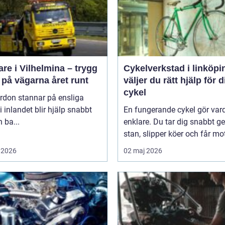
re i Vilhelmina – trygg
Cykelverkstad i linköping
 på vägarna året runt
väljer du rätt hjälp för d
cykel
rdon stannar på ensliga
i inlandet blir hjälp snabbt
En fungerande cykel gör va
 ba...
enklare. Du tar dig snabbt 
stan, slipper köer och får mot
 2026
02 maj 2026