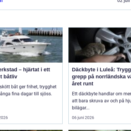
n
02 jul
rkstad – hjärtat i ett
Däckbyte i Luleå: Trygg
t båtliv
grepp på norrländska v
året runt
skött båt ger frihet, trygghet
nga fina dagar till sjöss.
Ett däckbyte handlar om me
.
att bara skruva av och på hju
bilägar...
 2026
06 juni 2026