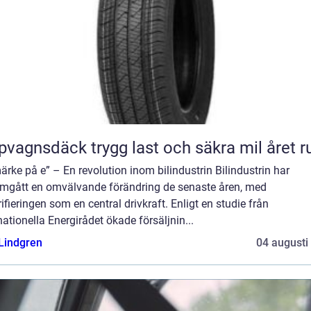
Släpvagnsdäck trygg last och säkra mil året 
ärke på e” – En revolution inom bilindustrin Bilindustrin har
mgått en omvälvande förändring de senaste åren, med
rifieringen som en central drivkraft. Enligt en studie från
nationella Energirådet ökade försäljnin...
 Lindgren
04 augusti