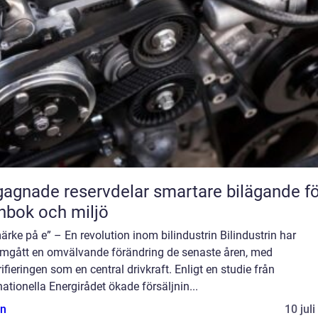
ade reservdelar smartare bilägande för
nbok och miljö
ärke på e” – En revolution inom bilindustrin Bilindustrin har
mgått en omvälvande förändring de senaste åren, med
rifieringen som en central drivkraft. Enligt en studie från
nationella Energirådet ökade försäljnin...
n
10 jul