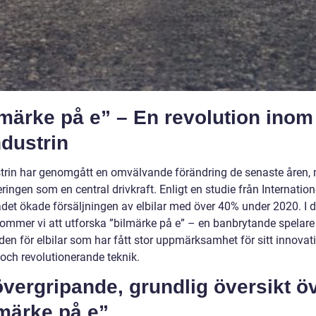
märke på e” – En revolution inom
ndustrin
strin har genomgått en omvälvande förändring de senaste åren,
ieringen som en central drivkraft. Enligt en studie från Internation
ådet ökade försäljningen av elbilar med över 40% under 2020. I 
 kommer vi att utforska ”bilmärke på e” – en banbrytande spelare
en för elbilar som har fått stor uppmärksamhet för sitt innovat
 och revolutionerande teknik.
vergripande, grundlig översikt ö
märke på e”