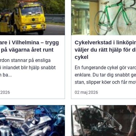
re i Vilhelmina – trygg
Cykelverkstad i linköping
 på vägarna året runt
väljer du rätt hjälp för d
cykel
rdon stannar på ensliga
i inlandet blir hjälp snabbt
En fungerande cykel gör va
 ba...
enklare. Du tar dig snabbt 
stan, slipper köer och får mot
 2026
02 maj 2026