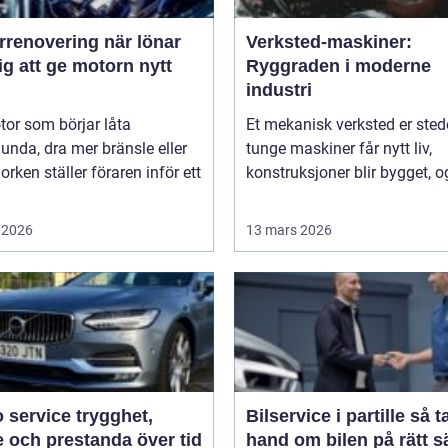
novering när lönar
Verksted-maskiner:
ig att ge motorn nytt
Ryggraden i moderne
industri
or som börjar låta
Et mekanisk verksted er sted
unda, dra mer bränsle eller
tunge maskiner får nytt liv,
orken ställer föraren inför ett
konstruksjoner blir bygget, og
 2026
13 mars 2026
rvice trygghet,
Bilservice i partille så tar du
 och prestanda över tid
hand om bilen på rätt s