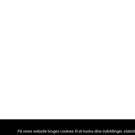
På vores website bruges cookies til at huske dine indstillinger, statist