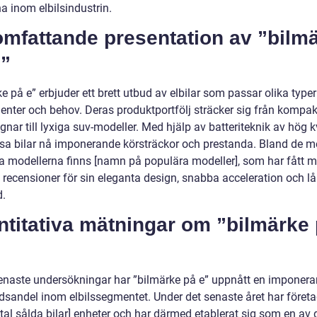
a inom elbilsindustrin.
omfattande presentation av ”bilm
e”
e på e” erbjuder ett brett utbud av elbilar som passar olika typer
nter och behov. Deras produktportfölj sträcker sig från kompa
nar till lyxiga suv-modeller. Med hjälp av batteriteknik av hög k
sa bilar nå imponerande körsträckor och prestanda. Bland de m
a modellerna finns [namn på populära modeller], som har fått 
a recensioner för sin eleganta design, snabba acceleration och l
d.
ntitativa mätningar om ”bilmärke
senaste undersökningar har ”bilmärke på e” uppnått en imponer
sandel inom elbilssegmentet. Under det senaste året har företa
tal sålda bilar] enheter och har därmed etablerat sig som en av 