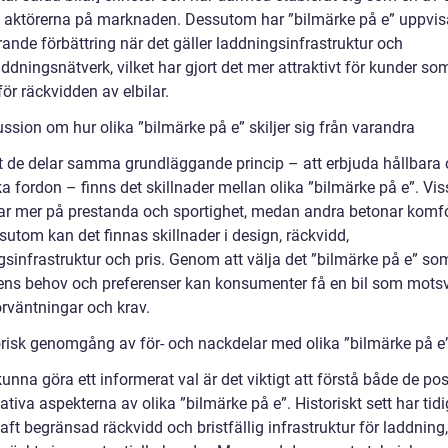
 aktörerna på marknaden. Dessutom har ”bilmärke på e” uppvis
ande förbättring när det gäller laddningsinfrastruktur och
dningsnätverk, vilket har gjort det mer attraktivt för kunder so
ör räckvidden av elbilar.
ssion om hur olika ”bilmärke på e” skiljer sig från varandra
tt de delar samma grundläggande princip – att erbjuda hållbara
ka fordon – finns det skillnader mellan olika ”bilmärke på e”. Vi
ar mer på prestanda och sportighet, medan andra betonar komf
sutom kan det finnas skillnader i design, räckvidd,
gsinfrastruktur och pris. Genom att välja det ”bilmärke på e” so
ens behov och preferenser kan konsumenter få en bil som mots
örväntningar och krav.
orisk genomgång av för- och nackdelar med olika ”bilmärke på e
kunna göra ett informerat val är det viktigt att förstå både de pos
tiva aspekterna av olika ”bilmärke på e”. Historiskt sett har tid
haft begränsad räckvidd och bristfällig infrastruktur för laddning,