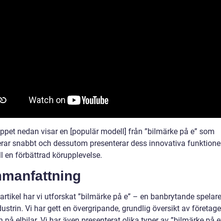
ippet nedan visar en [populär modell] från ”bilmärke på e” som
erar snabbt och dessutom presenterar dess innovativa funktion
ill en förbättrad körupplevelse.
manfattning
artikel har vi utforskat ”bilmärke på e” – en banbrytande spelar
dustrin. Vi har gett en övergripande, grundlig översikt av företag
 på elbilar. Vi har även presenterat olika typer av ”bilmärke på 