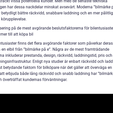
kräckt vissa potentiella kunder. Men med de senaste tekniska
gen har dessa nackdelar minskat avsevärt. Moderna ”bilmärke 
 betydligt bättre räckvidd, snabbare laddning och en mer pålitli
körupplevelse.
sering på de mest avgörande beslutsfaktorerna för bilentusiaste
er till att köpa bil
ntusiaster finns det flera avgörande faktorer som påverkar deras
a en elbil från ”bilmärke på e”. Några av de mest framträdande
na inkluderar prestanda, design, räckvidd, laddningstid, pris och 
dningsinfrastruktur. Enligt nya studier är enbart räckvidd och lad
 betydande faktorn för bilköpare när det gäller att överväga en e
tt erbjuda både lång räckvidd och snabb laddning har ”bilmärk
h överträffat kundernas förväntningar.