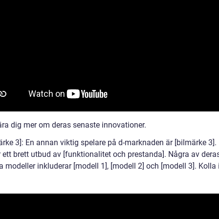
lära dig mer om deras senaste innovationer.
ärke 3]: En annan viktig spelare på d-marknaden är [bilmärke 3].
 ett brett utbud av [funktionalitet och prestanda]. Några av der
 modeller inkluderar [modell 1], [modell 2] och [modell 3]. Kolla 