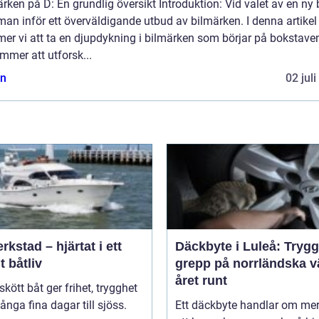
rken på D: En grundlig översikt Introduktion: Vid valet av en ny b
man inför ett överväldigande utbud av bilmärken. I denna artikel
er vi att ta en djupdykning i bilmärken som börjar på bokstaven
mmer att utforsk...
n
02 jul
rkstad – hjärtat i ett
Däckbyte i Luleå: Trygg
t båtliv
grepp på norrländska v
året runt
skött båt ger frihet, trygghet
nga fina dagar till sjöss.
Ett däckbyte handlar om me