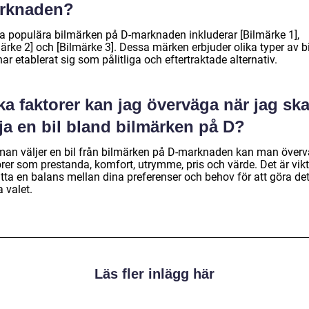
rknaden?
a populära bilmärken på D-marknaden inkluderar [Bilmärke 1],
ärke 2] och [Bilmärke 3]. Dessa märken erbjuder olika typer av bi
ar etablerat sig som pålitliga och eftertraktade alternativ.
ka faktorer kan jag överväga när jag sk
ja en bil bland bilmärken på D?
man väljer en bil från bilmärken på D-marknaden kan man över
rer som prestanda, komfort, utrymme, pris och värde. Det är vikt
itta en balans mellan dina preferenser och behov för att göra de
 valet.
Läs fler inlägg här