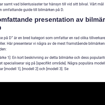
r samt vad bilentusiaster tar hänsyn till vid sitt bilval. Vårt mål 
n omfattande guide till bilmärken på D.
omfattande presentation av bilmä
D
e på D” är en bred kategori som omfattar en rad olika tillverkar
ller. Här presenterar vi några av de mest framstående bilmärken
den:
ärke 1]: En kort beskrivning av detta bilmärke och dess popularit
et specialiserar sig på [specifikt område]. Några populära model
ar [modell 1], [modell 2] och [modell 3]. Se