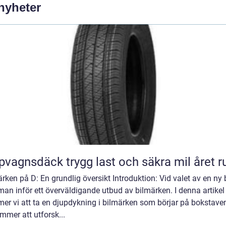
 nyheter
Släpvagnsdäck trygg last och säkra mil året 
rken på D: En grundlig översikt Introduktion: Vid valet av en ny b
man inför ett överväldigande utbud av bilmärken. I denna artikel
er vi att ta en djupdykning i bilmärken som börjar på bokstaven
mmer att utforsk...