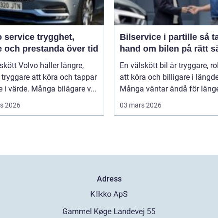
rvice trygghet,
Bilservice i partille så tar du
 och prestanda över tid
hand om bilen på rätt s
skött Volvo håller längre,
En välskött bil är tryggare, ro
tryggare att köra och tappar
att köra och billigare i längd
 i värde. Många bilägare v...
Många väntar ändå för länge 
s 2026
03 mars 2026
Adress