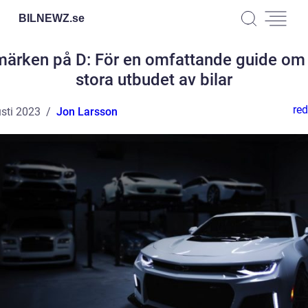
BILNEWZ.
se
märken på D: För en omfattande guide om
stora utbudet av bilar
red
sti 2023
Jon Larsson