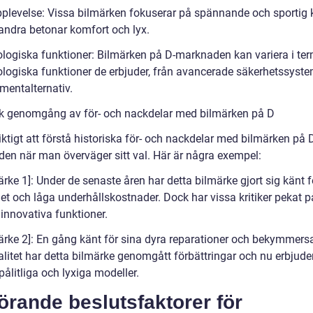
pplevelse: Vissa bilmärken fokuserar på spännande och sportig 
ndra betonar komfort och lyx.
ologiska funktioner: Bilmärken på D-marknaden kan variera i ter
ologiska funktioner de erbjuder, från avancerade säkerhetssystem
mentalternativ.
sk genomgång av för- och nackdelar med bilmärken på D
iktigt att förstå historiska för- och nackdelar med bilmärken på 
en när man överväger sitt val. Här är några exempel:
ärke 1]: Under de senaste åren har detta bilmärke gjort sig känt f
het och låga underhållskostnader. Dock har vissa kritiker pekat 
 innovativa funktioner.
märke 2]: En gång känt för sina dyra reparationer och bekymme
alitet har detta bilmärke genomgått förbättringar och nu erbjude
ålitliga och lyxiga modeller.
rande beslutsfaktorer för