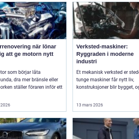
novering när lönar
Verksted-maskiner:
ig att ge motorn nytt
Ryggraden i moderne
industri
or som börjar låta
Et mekanisk verksted er sted
unda, dra mer bränsle eller
tunge maskiner får nytt liv,
orken ställer föraren inför ett
konstruksjoner blir bygget, og
 2026
13 mars 2026