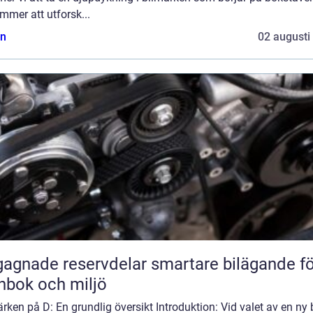
mmer att utforsk...
n
02 augusti
ade reservdelar smartare bilägande för
nbok och miljö
rken på D: En grundlig översikt Introduktion: Vid valet av en ny b