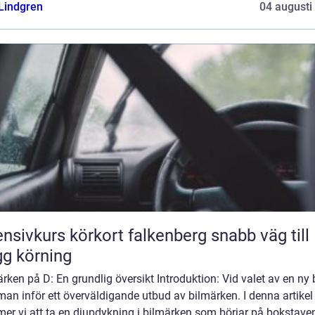
 Lindgren
04 augusti
nsivkurs körkort falkenberg snabb väg till
gg körning
rken på D: En grundlig översikt Introduktion: Vid valet av en ny b
man inför ett överväldigande utbud av bilmärken. I denna artikel
er vi att ta en djupdykning i bilmärken som börjar på bokstaven