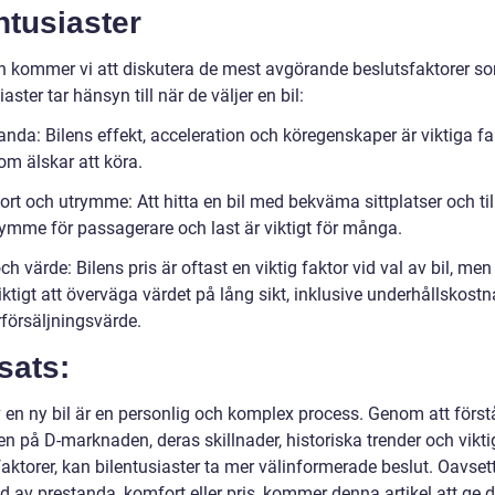
ntusiaster
en kommer vi att diskutera de mest avgörande beslutsfaktorer s
iaster tar hänsyn till när de väljer en bil:
anda: Bilens effekt, acceleration och köregenskaper är viktiga fa
om älskar att köra.
rt och utrymme: Att hitta en bil med bekväma sittplatser och till
ymme för passagerare och last är viktigt för många.
och värde: Bilens pris är oftast en viktig faktor vid val av bil, men
ktigt att överväga värdet på lång sikt, inklusive underhållskost
rförsäljningsvärde.
sats:
v en ny bil är en personlig och komplex process. Genom att först
n på D-marknaden, deras skillnader, historiska trender och vikti
faktorer, kan bilentusiaster ta mer välinformerade beslut. Oavse
d av prestanda, komfort eller pris, kommer denna artikel att ge d