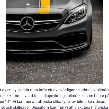
t av en ny bil står man inför ett överväldigande utbud av bilmärk
rtikel kommer vi att ta en djupdykning i bilmärken som börjar p
en ”D”. Vi kommer att utforska olika typer av bilmärken, deras
tet och skillnader. Dessutom kommer vi att diskutera historiska 