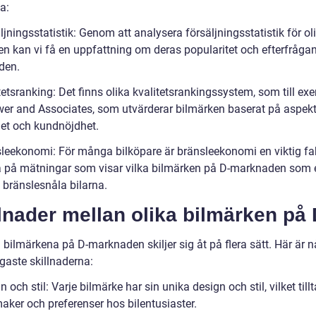
a:
ljningsstatistik: Genom att analysera försäljningsstatistik för ol
en kan vi få en uppfattning om deras popularitet och efterfråga
den.
tetsranking: Det finns olika kvalitetsrankingssystem, som till ex
wer and Associates, som utvärderar bilmärken baserat på aspek
het och kundnöjdhet.
sleekonomi: För många bilköpare är bränsleekonomi en viktig fak
ta på mätningar som visar vilka bilmärken på D-marknaden som 
 bränslesnåla bilarna.
lnader mellan olika bilmärken på
 bilmärkena på D-marknaden skiljer sig åt på flera sätt. Här är 
gaste skillnaderna:
n och stil: Varje bilmärke har sin unika design och stil, vilket tillt
aker och preferenser hos bilentusiaster.