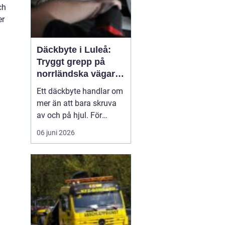
ch
er
Däckbyte i Luleå:
Tryggt grepp på
norrländska vägar
året runt
Ett däckbyte handlar om
mer än att bara skruva
av och på hjul. För
bilägare i Luleå är rätt
06 juni 2026
däck, monterade på rätt
sätt och vid rätt tidpunkt,
en avgörande
säkerhetsfr&ari...