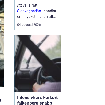
Att välja rätt
Släpvagnsdäck
handlar
om mycket mer än att
bara hitta rätt
04 augusti 2026
dimension. Däckens
kvalitet och skick
påverkar både
bromssträcka, stabilitet,
köregenskaper och i
förlängningen säkerhe...
Intensivkurs körkort
t
falkenberg snabb