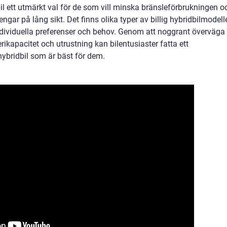
il ett utmärkt val för de som vill minska bränsleförbrukningen o
gar på lång sikt. Det finns olika typer av billig hybridbilmodell
individuella preferenser och behov. Genom att noggrant överväga
erikapacitet och utrustning kan bilentusiaster fatta ett
 hybridbil som är bäst för dem.