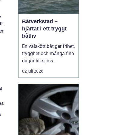
e
Båtverkstad –
tt
hjärtat i ett tryggt
den
båtliv
En välskött båt ger frihet,
trygghet och många fina
dagar till sjöss.
Samtidigt kräver ett
02 juli 2026
säkert båtliv mer än bara
bränsle i tanken och en
st
snabb avspolning efter
säsongen. För mån...
r.
a