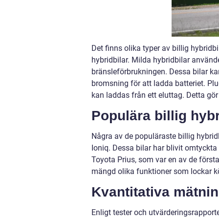
Det finns olika typer av billig hybridb
hybridbilar. Milda hybridbilar använd
bränsleförbrukningen. Dessa bilar kan
bromsning för att ladda batteriet. Plu
kan laddas från ett eluttag. Detta gör
Populära billig hyb
Några av de populäraste billig hybri
Ioniq. Dessa bilar har blivit omtyckta
Toyota Prius, som var en av de först
mängd olika funktioner som lockar k
Kvantitativa mätnin
Enligt tester och utvärderingsrapport