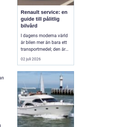
Renault service: en
guide till pålitlig
bilvård
I dagens moderna värld
är bilen mer än bara ett
transportmedel; den är
en viktig del av vårt
02 juli 2026
dagliga liv och ofta en
stor investering. Att hålla
bilen i toppskick är
kan
därför avgörande för att
både förlänga dess
livslängd och behålla ett
högt andrahand...
g