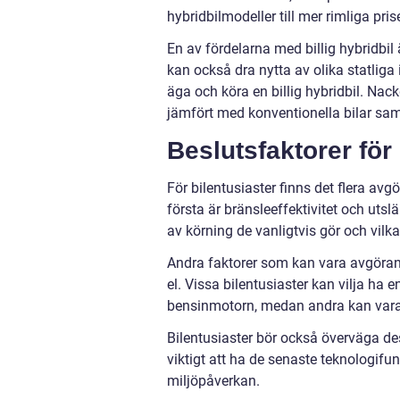
hybridbilmodeller till mer rimliga prise
En av fördelarna med billig hybridbil
kan också dra nytta av olika statlig
äga och köra en billig hybridbil. Nac
jämfört med konventionella bilar samt
Beslutsfaktorer för
För bilentusiaster finns det flera avgö
första är bränsleeffektivitet och utsl
av körning de vanligtvis gör och vilk
Andra faktorer som kan vara avgörand
el. Vissa bilentusiaster kan vilja ha 
bensinmotorn, medan andra kan vara 
Bilentusiaster bör också överväga des
viktigt att ha de senaste teknologifu
miljöpåverkan.