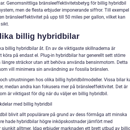
r. Genomsnittliga bränsleeffektivitetsbetyg för billig hybridbil
system, men de flesta erbjuder imponerande siffror. Till exempel
n bränsleeffektivitet på upp till 50 miles per gallon, vilket kan
sikt.
ika billig hybridbilar
ka billig hybridbilar åt. En av de viktigaste skillnaderna är
 köra på endast el. Plug-in hybridbilar har generellt sett större
a längre sträckor utan att behöva använda bensinmotorn. Detta
som vill minimera sin användning av fossila bränslen.
och utrustningen hos olika billig hybridbilmodeller. Vissa bilar 
er, medan andra kan fokusera mer på bränsleeffektivitet. Det är
om är viktigast för dig när du väljer en billig hybridbil.
delar med billig hybridbil
idbil blivit allt populärare på grund av dess förmåga att minska
are hade hybridbilar högre inköpskostnader jämfört med
 sjunkit alltmer. Idag erbjuder marknaden ett brett utbud av billi