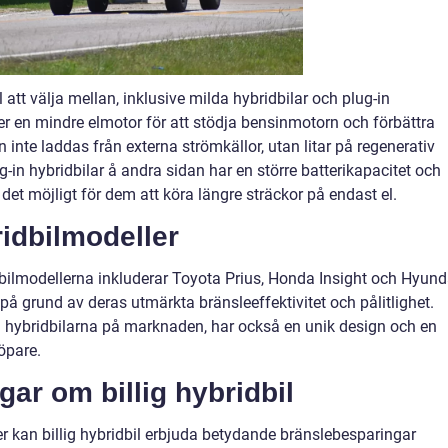
il att välja mellan, inklusive milda hybridbilar och plug-in
er en mindre elmotor för att stödja bensinmotorn och förbättra
 inte laddas från externa strömkällor, utan litar på regenerativ
g-in hybridbilar å andra sidan har en större batterikapacitet och
 det möjligt för dem att köra längre sträckor på endast el.
ridbilmodeller
dbilmodellerna inkluderar Toyota Prius, Honda Insight och Hyund
 på grund av deras utmärkta bränsleeffektivitet och pålitlighet.
a hybridbilarna på marknaden, har också en unik design och en
öpare.
gar om billig hybridbil
er kan billig hybridbil erbjuda betydande bränslebesparingar