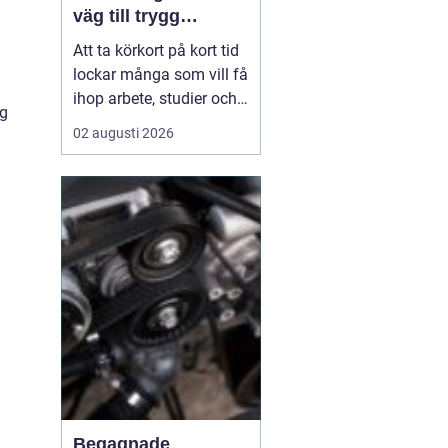
väg till trygg
körning
Att ta körkort på kort tid
lockar många som vill få
ihop arbete, studier och
ig
vardag utan att dra ut på
02 augusti 2026
processen i flera
månader.
En
intensivkurs körkort
Falkenberg ger
en tydlig
struktur,...
Begagnade