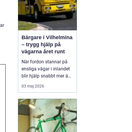
sar
Bärgare i Vilhelmina
– trygg hjälp på
vägarna året runt
När fordon stannar på
ensliga vägar i inlandet
blir hjälp snabbt mer än
bara bekvämlighet det
03 maj 2026
handlar om trygghet. I
Vilhelmina med omnejd
spelar bärgning och
vägassistans en central
roll för både b...