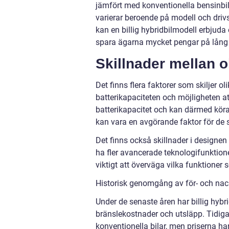
jämfört med konventionella bensinbila
varierar beroende på modell och driv
kan en billig hybridbilmodell erbjuda e
spara ägarna mycket pengar på lång 
Skillnader mellan ol
Det finns flera faktorer som skiljer oli
batterikapaciteten och möjligheten att
batterikapacitet och kan därmed kör
kan vara en avgörande faktor för de 
Det finns också skillnader i designen 
ha fler avancerade teknologifunktion
viktigt att överväga vilka funktioner s
Historisk genomgång av för- och nack
Under de senaste åren har billig hybr
bränslekostnader och utsläpp. Tidig
konventionella bilar, men priserna har