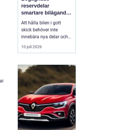
reservdelar
smartare bilägande
för plånbok och
Att hålla bilen i gott
miljö
skick behöver inte
innebära nya delar och
höga kostnader. Allt fler
10 juli 2026
bilägare ser
fördelarna
med begagnade
reservdelar
både
ekonomiskt och ur
miljösynpunkt. Genom
ai
att vä...