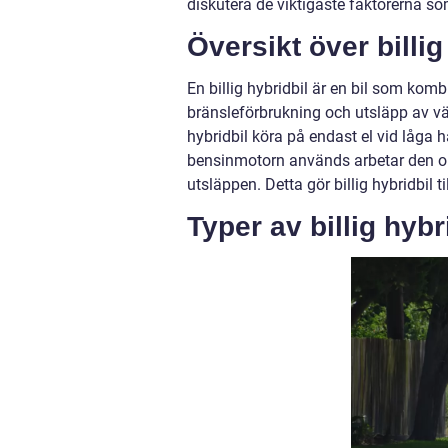
diskutera de viktigaste faktorerna som
Översikt över billig
En billig hybridbil är en bil som ko
bränsleförbrukning och utsläpp av vä
hybridbil köra på endast el vid låga h
bensinmotorn används arbetar den op
utsläppen. Detta gör billig hybridbil 
Typer av billig hybr