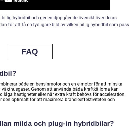
 billig hybridbil och ger en djupgående översikt över deras
an för att få en tydligare bild av vilken billig hybridbil som pas
FAQ
idbil?
 kombinerar både en bensinmotor och en elmotor för att minska
v växthusgaser. Genom att använda båda kraftkällorna kan
id låga hastigheter eller när extra kraft behövs för acceleration.
den optimalt för att maximera bränsleeffektiviteten och
llan milda och plug-in hybridbilar?