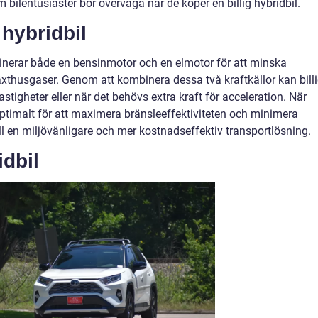
 bilentusiaster bör överväga när de köper en billig hybridbil.
 hybridbil
mbinerar både en bensinmotor och en elmotor för att minska
xthusgaser. Genom att kombinera dessa två kraftkällor kan bill
astigheter eller när det behövs extra kraft för acceleration. När
timalt för att maximera bränsleeffektiviteten och minimera
till en miljövänligare och mer kostnadseffektiv transportlösning.
idbil