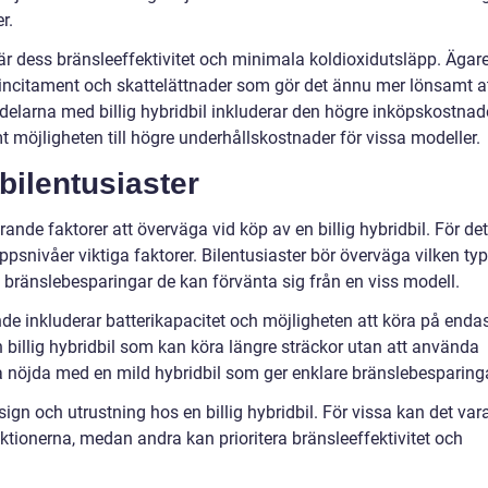
r.
 är dess bränsleeffektivitet och minimala koldioxidutsläpp. Ägar
a incitament och skattelättnader som gör det ännu mer lönsamt a
kdelarna med billig hybridbil inkluderar den högre inköpskostna
 möjligheten till högre underhållskostnader för vissa modeller.
 bilentusiaster
rande faktorer att överväga vid köp av en billig hybridbil. För det
äppsnivåer viktiga faktorer. Bilentusiaster bör överväga vilken typ
a bränslebesparingar de kan förvänta sig från en viss modell.
e inkluderar batterikapacitet och möjligheten att köra på enda
en billig hybridbil som kan köra längre sträckor utan att använda
nöjda med en mild hybridbil som ger enklare bränslebesparinga
ign och utrustning hos en billig hybridbil. För vissa kan det var
nktionerna, medan andra kan prioritera bränsleeffektivitet och