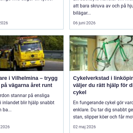
.
att bara skruva av och på hju
bilägar...
 2026
06 juni 2026
re i Vilhelmina – trygg
Cykelverkstad i linköping
 på vägarna året runt
väljer du rätt hjälp för d
cykel
rdon stannar på ensliga
i inlandet blir hjälp snabbt
En fungerande cykel gör va
 ba...
enklare. Du tar dig snabbt 
stan, slipper köer och får mot
 2026
02 maj 2026