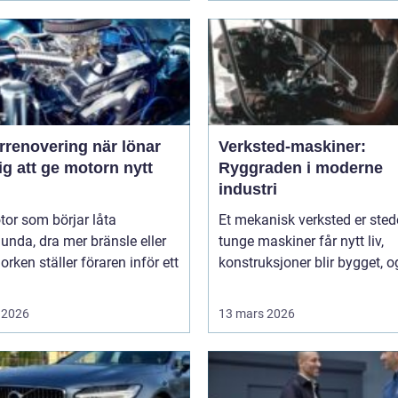
novering när lönar
Verksted-maskiner:
ig att ge motorn nytt
Ryggraden i moderne
industri
or som börjar låta
Et mekanisk verksted er sted
unda, dra mer bränsle eller
tunge maskiner får nytt liv,
orken ställer föraren inför ett
konstruksjoner blir bygget, og
 2026
13 mars 2026