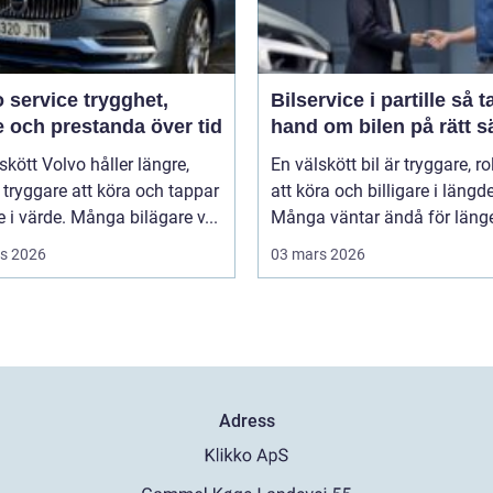
rvice trygghet,
Bilservice i partille så tar du
 och prestanda över tid
hand om bilen på rätt s
skött Volvo håller längre,
En välskött bil är tryggare, ro
tryggare att köra och tappar
att köra och billigare i längd
 i värde. Många bilägare v...
Många väntar ändå för länge 
s 2026
03 mars 2026
Adress