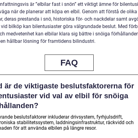
ttningsvis är ”elbilar fast i snön” ett viktigt ämne för bilentus
väga när de planerar att köpa en elbil. Genom att förstå de olika
ar, deras prestanda i snö, historiska för- och nackdelar samt av
 vid bilköp kan bilentusiaster göra välgrundade beslut. Med förb
ch medvetenhet kan elbilar klara sig bättre i snöiga förhållande
en hållbar lösning för framtidens bilindustri.
FAQ
 är de viktigaste beslutsfaktorerna för
entusiaster vid val av elbil för snöiga
rhållanden?
ande beslutsfaktorer inkluderar drivsystem, fyrhjulsdrift,
roniska stabilitetssystem, laddningsinfrastruktur, räckvidd och
aden för att använda elbilen på längre resor.