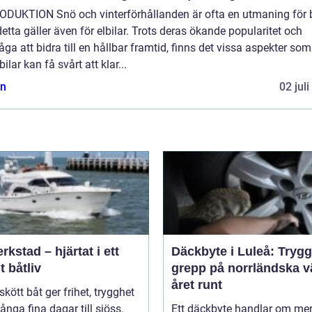
ODUKTION Snö och vinterförhållanden är ofta en utmaning för bi
etta gäller även för elbilar. Trots deras ökande popularitet och
ga att bidra till en hållbar framtid, finns det vissa aspekter som
lbilar kan få svårt att klar...
n
02 jul
rkstad – hjärtat i ett
Däckbyte i Luleå: Trygg
t båtliv
grepp på norrländska v
året runt
skött båt ger frihet, trygghet
nga fina dagar till sjöss.
Ett däckbyte handlar om me