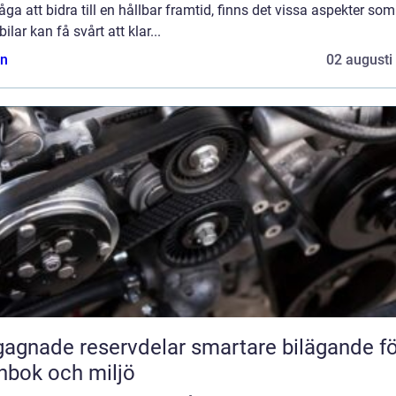
ga att bidra till en hållbar framtid, finns det vissa aspekter som
lbilar kan få svårt att klar...
n
02 augusti
ade reservdelar smartare bilägande för
nbok och miljö