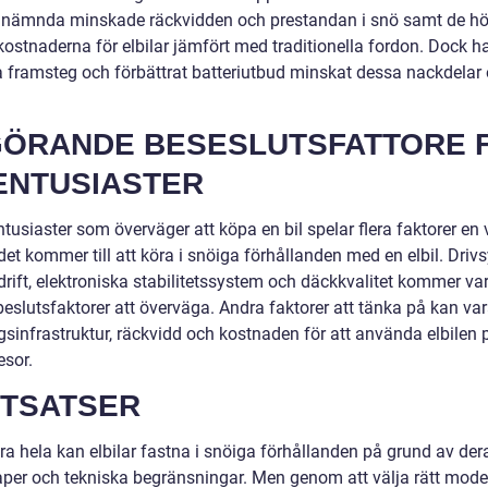
e nämnda minskade räckvidden och prestandan i snö samt de h
 kostnaderna för elbilar jämfört med traditionella fordon. Dock h
a framsteg och förbättrat batteriutbud minskat dessa nackdelar 
ÖRANDE BESESLUTSFATTORE 
ENTUSIASTER
ntusiaster som överväger att köpa en bil spelar flera faktorer en 
 det kommer till att köra i snöiga förhållanden med en elbil. Driv
drift, elektroniska stabilitetssystem och däckkvalitet kommer va
beslutsfaktorer att överväga. Andra faktorer att tänka på kan va
gsinfrastruktur, räckvidd och kostnaden för att använda elbilen 
esor.
TSATSER
ora hela kan elbilar fastna i snöiga förhållanden på grund av der
per och tekniska begränsningar. Men genom att välja rätt mode