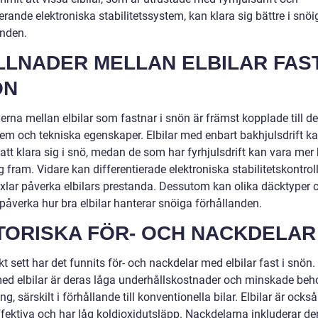
rande elektroniska stabilitetssystem, kan klara sig bättre i snöi
anden.
LLNADER MELLAN ELBILAR FAST
ÖN
erna mellan elbilar som fastnar i snön är främst kopplade till d
tem och tekniska egenskaper. Elbilar med enbart bakhjulsdrift k
att klara sig i snö, medan de som har fyrhjulsdrift kan vara mer
ig fram. Vidare kan differentierade elektroniska stabilitetskontrol
äxlar påverka elbilars prestanda. Dessutom kan olika däcktyper 
 påverka hur bra elbilar hanterar snöiga förhållanden.
TORISKA FÖR- OCH NACKDELAR
kt sett har det funnits för- och nackdelar med elbilar fast i snön.
med elbilar är deras låga underhållskostnader och minskade beh
ng, särskilt i förhållande till konventionella bilar. Elbilar är ocks
ffektiva och har låg koldioxidutsläpp. Nackdelarna inkluderar de