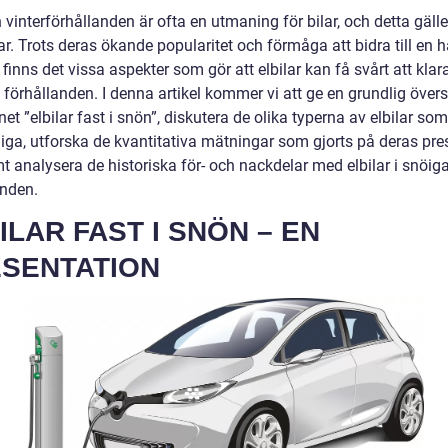
vinterförhållanden är ofta en utmaning för bilar, och detta gäll
lar. Trots deras ökande popularitet och förmåga att bidra till en h
 finns det vissa aspekter som gör att elbilar kan få svårt att klar
 förhållanden. I denna artikel kommer vi att ge en grundlig övers
t ”elbilar fast i snön”, diskutera de olika typerna av elbilar som
liga, utforska de kvantitativa mätningar som gjorts på deras pre
t analysera de historiska för- och nackdelar med elbilar i snöig
anden.
ILAR FAST I SNÖN – EN
SENTATION