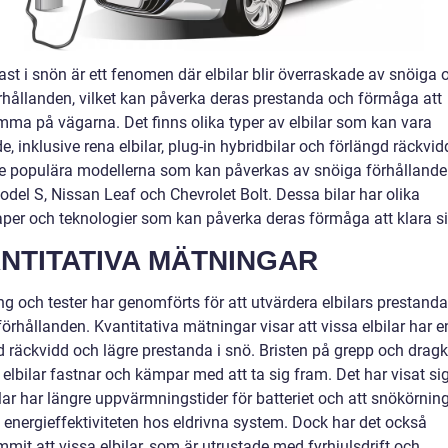
fast i snön är ett fenomen där elbilar blir överraskade av snöiga 
örhållanden, vilket kan påverka deras prestanda och förmåga att
ma på vägarna. Det finns olika typer av elbilar som kan vara
, inklusive rena elbilar, plug-in hybridbilar och förlängd räckvidd
e populära modellerna som kan påverkas av snöiga förhållande
del S, Nissan Leaf och Chevrolet Bolt. Dessa bilar har olika
per och teknologier som kan påverka deras förmåga att klara si
NTITATIVA MÄTNINGAR
g och tester har genomförts för att utvärdera elbilars prestanda
örhållanden. Kvantitativa mätningar visar att vissa elbilar har e
 räckvidd och lägre prestanda i snö. Bristen på grepp och dragk
 elbilar fastnar och kämpar med att ta sig fram. Det har visat sig
lar har längre uppvärmningstider för batteriet och att snökörnin
 energieffektiviteten hos eldrivna system. Dock har det också
it att vissa elbilar, som är utrustade med fyrhjulsdrift och