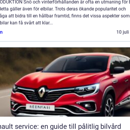
ODUKTION Snö och vinterförhållanden är ofta en utmaning för bi
etta gäller även för elbilar. Trots deras ökande popularitet och
ga att bidra till en hållbar framtid, finns det vissa aspekter som
lbilar kan få svårt att klar...
n
10 jul
ault service: en guide till pålitlig bilvård