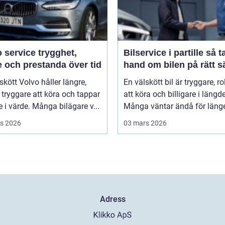
rvice trygghet,
Bilservice i partille så tar du
 och prestanda över tid
hand om bilen på rätt s
skött Volvo håller längre,
En välskött bil är tryggare, ro
tryggare att köra och tappar
att köra och billigare i längd
 i värde. Många bilägare v...
Många väntar ändå för länge 
s 2026
03 mars 2026
Adress