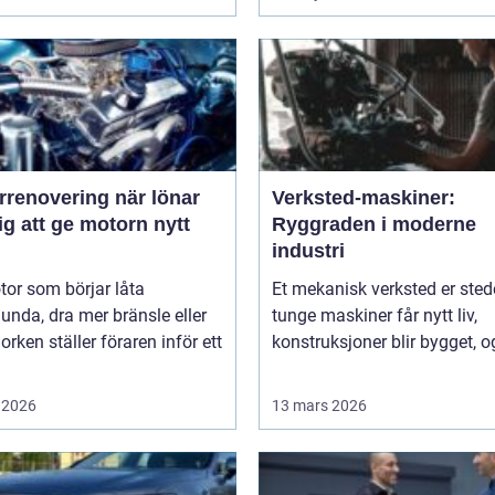
novering när lönar
Verksted-maskiner:
ig att ge motorn nytt
Ryggraden i moderne
industri
or som börjar låta
Et mekanisk verksted er sted
unda, dra mer bränsle eller
tunge maskiner får nytt liv,
orken ställer föraren inför ett
konstruksjoner blir bygget, og
 2026
13 mars 2026