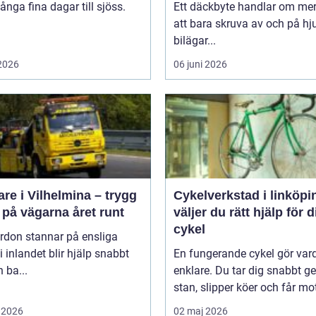
nga fina dagar till sjöss.
Ett däckbyte handlar om me
.
att bara skruva av och på hju
bilägar...
 2026
06 juni 2026
re i Vilhelmina – trygg
Cykelverkstad i linköping
 på vägarna året runt
väljer du rätt hjälp för d
cykel
rdon stannar på ensliga
i inlandet blir hjälp snabbt
En fungerande cykel gör va
 ba...
enklare. Du tar dig snabbt 
stan, slipper köer och får mot
 2026
02 maj 2026