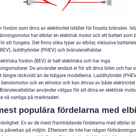
är fordon som drivs av elektricitet istället för fossila bränslen. Istä
änningsmotor har elbilar en elektrisk motor och ett batteri som 
ör att fungera. Det finns olika typer av elbilar, inklusive batteriel
(BEV), laddhybrider (PHEV) och bränslecellsbilar.
lektriska fordon (BEV) är helt elektriska och har inga
ningsmotorer. De använder endast el för att driva bilen och har 
gt längre räckvidd än de tidigare modellerna. Laddhybrider (PHEV
 bensinmotor och en elmotor och kan drivas av både elektricitet
Bränslecellsbilar använder vätgas för att driva en elektrisk moto
te så vanliga på marknaden.
est populära fördelarna med elbi
övänlighet: En av de mest framträdande fördelarna med elbilar är
a påverkan på miljön. Eftersom de inte har någon förbränning