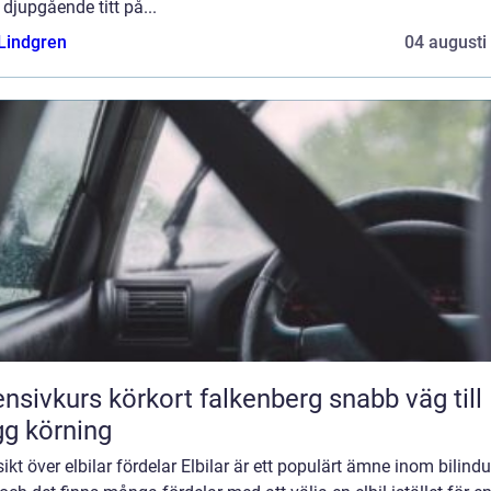
 djupgående titt på...
 Lindgren
04 augusti
nsivkurs körkort falkenberg snabb väg till
gg körning
ikt över elbilar fördelar Elbilar är ett populärt ämne inom bilindu