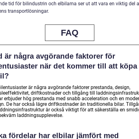
e tid för bilindustrin och elbilarna ser ut att vara en viktig del 
ens transportlösningar.
FAQ
 är några avgörande faktorer för
entusiaster när det kommer till att köpa
il?
ilentusiaster är några avgörande faktorer prestanda, design,
leeffektivitet, driftkostnader och tillgång till laddningsinfrastruk
lar erbjuder hög prestanda med snabb acceleration och en mode
n. De har också lägre driftkostnader än traditionella bilar. Tillg
laddningsinfrastruktur är också viktigt för att säkerställa en smid
bekväm laddningsupplevelse.
ka fördelar har elbilar jämfört med