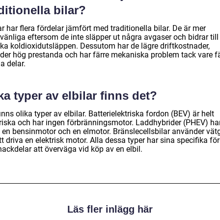
ditionella bilar?
ar har flera fördelar jämfört med traditionella bilar. De är mer
vänliga eftersom de inte släpper ut några avgaser och bidrar till 
ka koldioxidutsläppen. Dessutom har de lägre driftkostnader,
uder hög prestanda och har färre mekaniska problem tack vare f
ga delar.
ka typer av elbilar finns det?
inns olika typer av elbilar. Batterielektriska fordon (BEV) är helt
triska och har ingen förbränningsmotor. Laddhybrider (PHEV) ha
 en bensinmotor och en elmotor. Bränslecellsbilar använder vät
tt driva en elektrisk motor. Alla dessa typer har sina specifika fö
ackdelar att överväga vid köp av en elbil.
Läs fler inlägg här