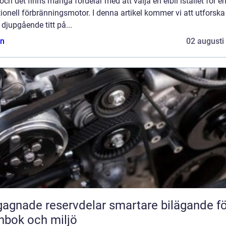
och det finns många fördelar med att välja en elbil istället för e
tionell förbränningsmotor. I denna artikel kommer vi att utforsk
 djupgående titt på...
n
02 augusti
ade reservdelar smartare bilägande för
nbok och miljö