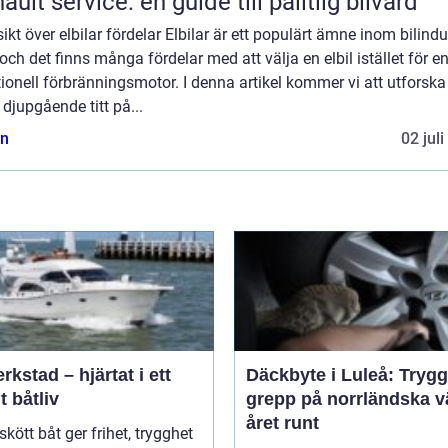
ault service: en guide till pålitlig bilvård
ikt över elbilar fördelar Elbilar är ett populärt ämne inom bilindu
och det finns många fördelar med att välja en elbil istället för e
tionell förbränningsmotor. I denna artikel kommer vi att utforsk
 djupgående titt på...
n
02 jul
rkstad – hjärtat i ett
Däckbyte i Luleå: Trygg
t båtliv
grepp på norrländska v
året runt
skött båt ger frihet, trygghet