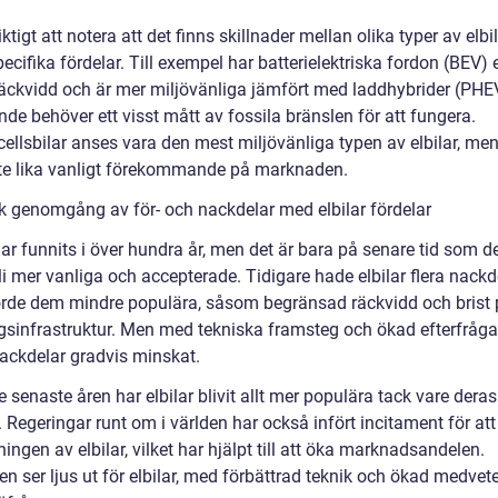
iktigt att notera att det finns skillnader mellan olika typer av elbi
ecifika fördelar. Till exempel har batterielektriska fordon (BEV) 
räckvidd och är mer miljövänliga jämfört med laddhybrider (PHE
nde behöver ett visst mått av fossila bränslen för att fungera.
ellsbilar anses vara den mest miljövänliga typen av elbilar, men
te lika vanligt förekommande på marknaden.
sk genomgång av för- och nackdelar med elbilar fördelar
har funnits i över hundra år, men det är bara på senare tid som d
li mer vanliga och accepterade. Tidigare hade elbilar flera nackd
rde dem mindre populära, såsom begränsad räckvidd och brist 
gsinfrastruktur. Men med tekniska framsteg och ökad efterfråga
ackdelar gradvis minskat.
 senaste åren har elbilar blivit allt mer populära tack vare deras
. Regeringar runt om i världen har också infört incitament för at
ngen av elbilar, vilket har hjälpt till att öka marknadsandelen.
n ser ljus ut för elbilar, med förbättrad teknik och ökad medvet