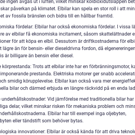
de ingen avgas ut i luften, vilket minskar koldioxidutsläppen bet
kar påverkan på klimatet. Elbilar kan spela en stor roll i att mi
t av fossila bränslen och bidra till en hållbar framtid.
miska fördelar: Elbilar har också ekonomiska fördelar. I vissa l
re av elbilar få ekonomiska incitament, såsom skattelättnader el
oner för att köpa en elbil. Dessutom är driftkostnaderna för elbi
t lägre än för bensin- eller dieseldrivna fordon, då elgenereringe
is är billigare än bensin eller diesel.
 körprestanda: Trots att elbilar inte har en förbränningsmotor, k
 imponerande prestanda. Elektriska motorer ger snabb accelerat
 och smidig körupplevelse. Elbilar kan också vara mer energieffe
onella bilar och därmed erbjuda en längre räckvidd på en enda la
 underhållskostnader: Vid jämförelse med traditionella bilar har 
rliga delar, vilket minskar risken för mekaniska problem och min
nderhållskostnaderna. Elbilar har till exempel inga oljebyten,
erbyten eller tändstift som behöver bytas.
logiska innovationer: Elbilar är också kända för att driva tekno