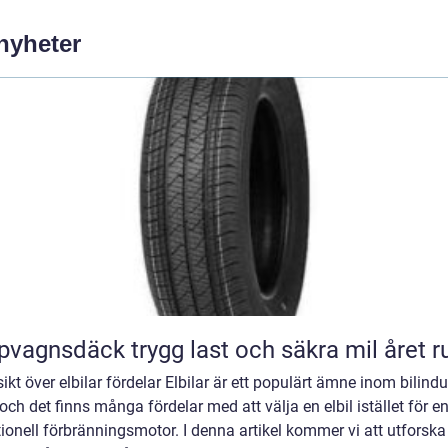
 nyheter
Släpvagnsdäck trygg last och säkra mil året 
ikt över elbilar fördelar Elbilar är ett populärt ämne inom bilindu
och det finns många fördelar med att välja en elbil istället för e
tionell förbränningsmotor. I denna artikel kommer vi att utforsk