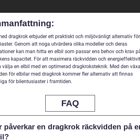
manfattning:
med dragkrok erbjuder ett praktiskt och miljövänligt alternativ för
siaster. Genom att noga utvärdera olika modeller och deras
kationer kan man hitta en elbil som passar ens behov och krav p
kens kapacitet. För att maximera räckvidden och energieffektivi
 välja en elbil med en optimerad dragkroksteknik. Med den väx
en för elbilar med dragkrok kommer fler alternativ att finnas
liga för bilentusiaster i framtiden.
FAQ
r påverkar en dragkrok räckvidden på e
il?