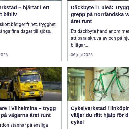
rkstad – hjärtat i ett
Däckbyte i Luleå: Trygg
t båtliv
grepp på norrländska v
året runt
skött båt ger frihet, trygghet
nga fina dagar till sjöss.
Ett däckbyte handlar om me
.
att bara skruva av och på hju
bilägar...
 2026
06 juni 2026
re i Vilhelmina – trygg
Cykelverkstad i linköping
 på vägarna året runt
väljer du rätt hjälp för d
cykel
rdon stannar på ensliga