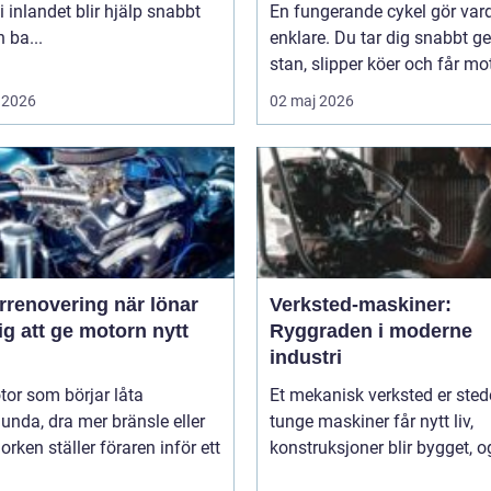
i inlandet blir hjälp snabbt
En fungerande cykel gör va
 ba...
enklare. Du tar dig snabbt 
stan, slipper köer och får mot
 2026
02 maj 2026
novering när lönar
Verksted-maskiner:
ig att ge motorn nytt
Ryggraden i moderne
industri
or som börjar låta
Et mekanisk verksted er sted
unda, dra mer bränsle eller
tunge maskiner får nytt liv,
orken ställer föraren inför ett
konstruksjoner blir bygget, og