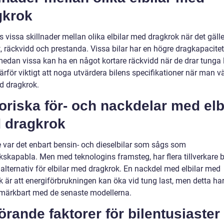
gkrok
s vissa skillnader mellan olika elbilar med dragkrok när det gälle
t, räckvidd och prestanda. Vissa bilar har en högre dragkapacite
medan vissa kan ha en något kortare räckvidd när de drar tunga l
ärför viktigt att noga utvärdera bilens specifikationer när man vä
ed dragkrok.
oriska för- och nackdelar med elb
 dragkrok
e var det enbart bensin- och dieselbilar som sågs som
kskapabla. Men med teknologins framsteg, har flera tillverkare b
alternativ för elbilar med dragkrok. En nackdel med elbilar med
 är att energiförbrukningen kan öka vid tung last, men detta har 
märkbart med de senaste modellerna.
rande faktorer för bilentusiaster