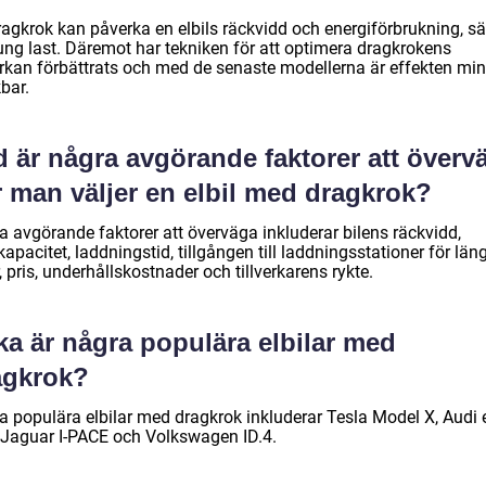
agkrok kan påverka en elbils räckvidd och energiförbrukning, sär
tung last. Däremot har tekniken för att optimera dragkrokens
rkan förbättrats och med de senaste modellerna är effekten mi
bar.
d är några avgörande faktorer att överv
r man väljer en elbil med dragkrok?
a avgörande faktorer att överväga inkluderar bilens räckvidd,
apacitet, laddningstid, tillgången till laddningsstationer för län
, pris, underhållskostnader och tillverkarens rykte.
ka är några populära elbilar med
agkrok?
a populära elbilar med dragkrok inkluderar Tesla Model X, Audi 
, Jaguar I-PACE och Volkswagen ID.4.