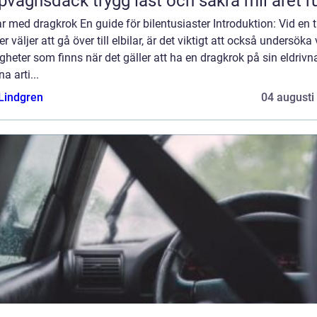
Släpvagnsdäck trygg last och säkra mil året 
ar med dragkrok En guide för bilentusiaster Introduktion: Vid en t
fler väljer att gå över till elbilar, är det viktigt att också undersöka 
gheter som finns när det gäller att ha en dragkrok på sin eldrivna
na arti...
 Lindgren
04 augusti