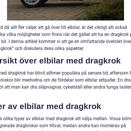
d då allt fler väljer att gå över till elbilar, är det viktigt att också
a vilka möjligheter som finns när det gäller att ha en dragkrok 
 bil. I denna artikel kommer vi att ge en omfattande översikt över
gkrok” och diskutera dess olika aspekter.
sikt över elbilar med dragkrok
med dragkrok har blivit alltmer populära på senare tid, eftersom f
nniskor blir medvetna om de fördelar som elbilar erbjuder. En dr
r att man kan dra släpvagnar, cykelställ eller andra tunga laste
r av elbilar med dragkrok
s olika typer av elbilar med dragkrok att välja mellan. Vissa bil
egrerade dragkrokar som tillval, medan andra kan monteras på