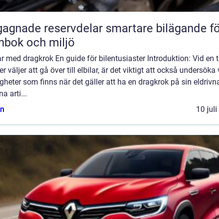
ade reservdelar smartare bilägande för
nbok och miljö
ar med dragkrok En guide för bilentusiaster Introduktion: Vid en t
fler väljer att gå över till elbilar, är det viktigt att också undersöka 
gheter som finns när det gäller att ha en dragkrok på sin eldrivna
na arti...
n
10 jul