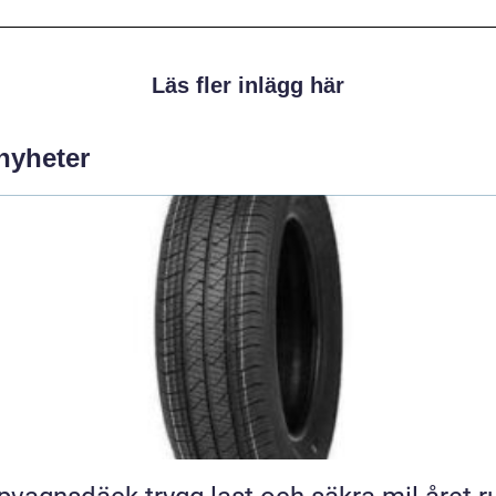
Läs fler inlägg här
 nyheter