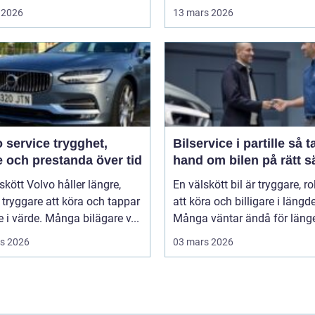
 2026
13 mars 2026
rvice trygghet,
Bilservice i partille så tar du
 och prestanda över tid
hand om bilen på rätt s
skött Volvo håller längre,
En välskött bil är tryggare, ro
tryggare att köra och tappar
att köra och billigare i längd
 i värde. Många bilägare v...
Många väntar ändå för länge 
s 2026
03 mars 2026