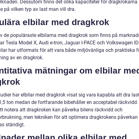
rknaden. Dessutom finns det olika kapaciteter för dragkrokarna
 på vilken typ av last man vill dra.
ulära elbilar med dragkrok
v de populäraste elbilarna med dragkrok som finns på marknad
rar Tesla Model X, Audi e-tron, Jaguar I-PACE och Volkswagen ID
lar har utformats för att vara både miljövänliga och praktiska f
ing av en dragkrok.
titativa mätningar om elbilar me
gkrok
tudier har elbilar med dragkrok visat sig vara kapabla att dra las
 1,5 ton medan de fortfarande bibehåller en acceptabel räckvidd.
att notera att dragkroken kan påverka bilens räckvidd och
örbrukning, men tekniken för att optimera dragkrokens påverkan
as ständigt.
lnader mellan olika elbilar med