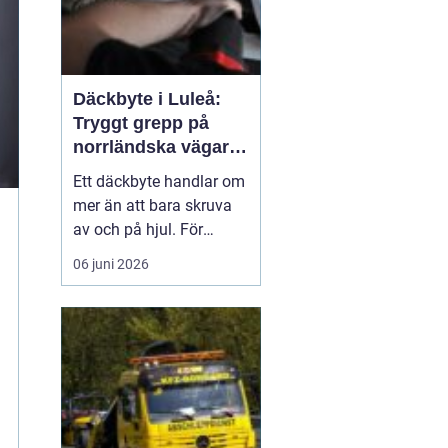
Däckbyte i Luleå:
Tryggt grepp på
norrländska vägar
året runt
Ett däckbyte handlar om
mer än att bara skruva
av och på hjul. För
bilägare i Luleå är rätt
06 juni 2026
däck, monterade på rätt
sätt och vid rätt tidpunkt,
en avgörande
säkerhetsfr&ari...