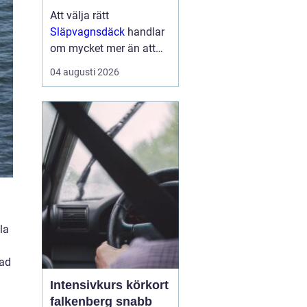
Att välja rätt
Släpvagnsdäck
handlar
om mycket mer än att
bara hitta rätt
04 augusti 2026
dimension. Däckens
kvalitet och skick
påverkar både
bromssträcka, stabilitet,
köregenskaper och i
förlängningen säkerhe...
la
tad
Intensivkurs körkort
falkenberg snabb