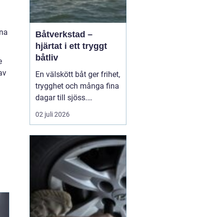
nna
Båtverkstad –
hjärtat i ett tryggt
båtliv
e
av
En välskött båt ger frihet,
trygghet och många fina
dagar till sjöss.
Samtidigt kräver ett
02 juli 2026
säkert båtliv mer än bara
bränsle i tanken och en
snabb avspolning efter
säsongen. För mån...