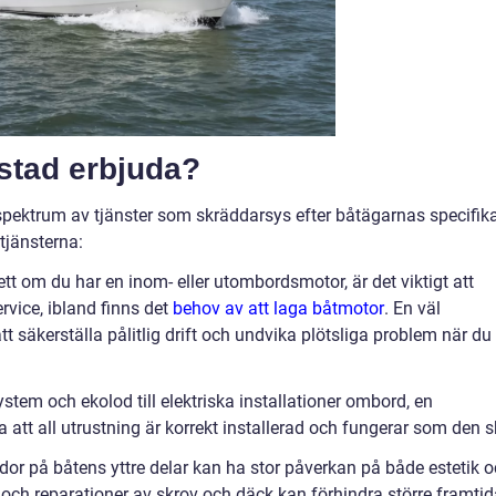
stad erbjuda?
 spektrum av tjänster som skräddarsys efter båtägarnas specifik
tjänsterna:
tt om du har en inom- eller utombordsmotor, är det viktigt att
rvice, ibland finns det
behov av att laga båtmotor
. En väl
t säkerställa pålitlig drift och undvika plötsliga problem när du
stem och ekolod till elektriska installationer ombord, en
 att all utrustning är korrekt installerad och fungerar som den s
dor på båtens yttre delar kan ha stor påverkan på både estetik 
 och reparationer av skrov och däck kan förhindra större framtid