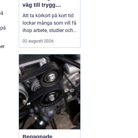
väg till trygg
körning
på
Att ta körkort på kort tid
lockar många som vill få
 på
ihop arbete, studier och
vardag utan att dra ut på
02 augusti 2026
processen i flera
mer
månader.
En
intensivkurs körkort
Falkenberg ger
en tydlig
struktur,...
Begagnade