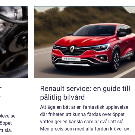
r
Renault service: en guide till
r
pålitlig bilvård
Att äga en båt är en fantastisk upplevelse
där friheten att kunna färdas över öppet
plevelse
vatten ger en känsla som är svår att slå.
 öppet
Men precis som med alla fordon kräver även
t slå.