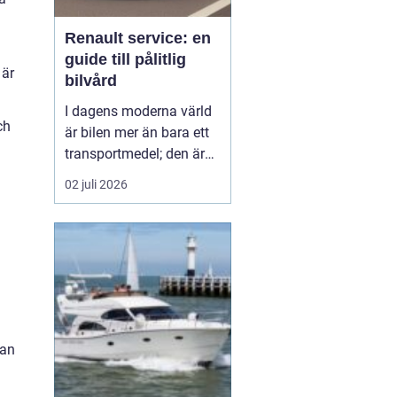
Renault service: en
guide till pålitlig
 är
bilvård
I dagens moderna värld
ch
är bilen mer än bara ett
transportmedel; den är
en viktig del av vårt
02 juli 2026
dagliga liv och ofta en
stor investering. Att hålla
bilen i toppskick är
därför avgörande för att
både förlänga dess
livslängd och behålla ett
högt andrahand...
kan