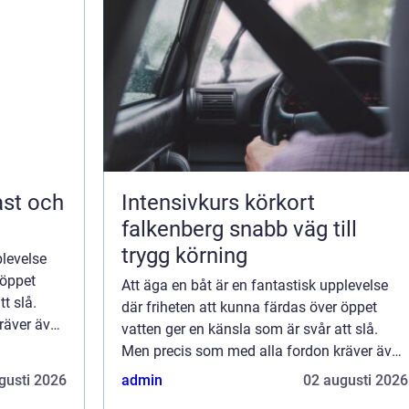
Intensivkurs körkort
falkenberg snabb väg till
trygg körning
plevelse
 öppet
Att äga en båt är en fantastisk upplevelse
t slå.
där friheten att kunna färdas över öppet
räver även
vatten ger en känsla som är svår att slå.
Men precis som med alla fordon kräver även
båtar r...
gusti 2026
admin
02 augusti 2026