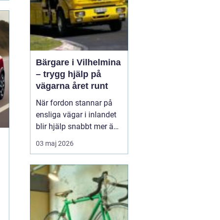
Bärgare i Vilhelmina
– trygg hjälp på
vägarna året runt
När fordon stannar på
ensliga vägar i inlandet
blir hjälp snabbt mer än
bara bekvämlighet det
03 maj 2026
handlar om trygghet. I
Vilhelmina med omnejd
spelar bärgning och
vägassistans en central
roll för både b...