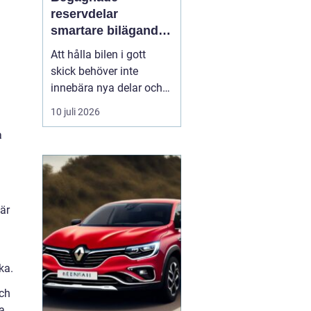
reservdelar
smartare bilägande
för plånbok och
Att hålla bilen i gott
miljö
skick behöver inte
innebära nya delar och
höga kostnader. Allt fler
10 juli 2026
bilägare ser
fördelarna
a
med begagnade
reservdelar
både
ekonomiskt och ur
miljösynpunkt. Genom
att vä...
 är
ka.
och
a