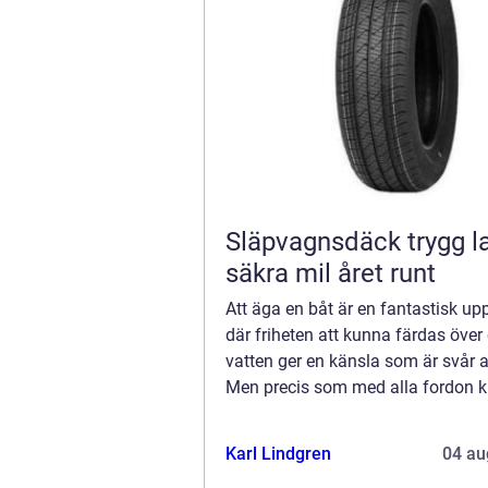
Släpvagnsdäck trygg last och
säkra mil året runt
Att äga en båt är en fantastisk up
där friheten att kunna färdas över
vatten ger en känsla som är svår at
Men precis som med alla fordon k
båtar r...
Karl Lindgren
04 au