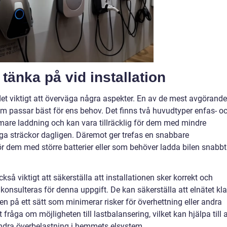
 tänka på vid installation
 det viktigt att överväga några aspekter. En av de mest avgörande
om passar bäst för ens behov. Det finns två huvudtyper enfas- o
mare laddning och kan vara tillräcklig för dem med mindre
nga sträckor dagligen. Däremot ger trefas en snabbare
r dem med större batterier eller som behöver ladda bilen snabbt
kså viktigt att säkerställa att installationen sker korrekt och
r konsulteras för denna uppgift. De kan säkerställa att elnätet kla
en på ett sätt som minimerar risker för överhettning eller andra
t fråga om möjligheten till lastbalansering, vilket kan hjälpa till a
indra överbelastning i hemmets elsystem.