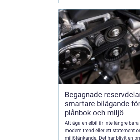
Begagnade reservdela
smartare bilägande fö
plånbok och miljö
Att äga en elbil är inte längre bara
modern trend eller ett statement 
miljötänkande. Det har blivit en pr