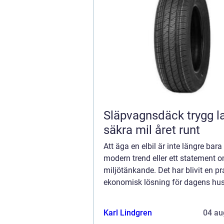
Släpvagnsdäck trygg last och
säkra mil året runt
Att äga en elbil är inte längre bara
modern trend eller ett statement 
miljötänkande. Det har blivit en pr
ekonomisk lösning för dagens hus
att maximera fördelarna med elbila
Karl Lindgren
04 au