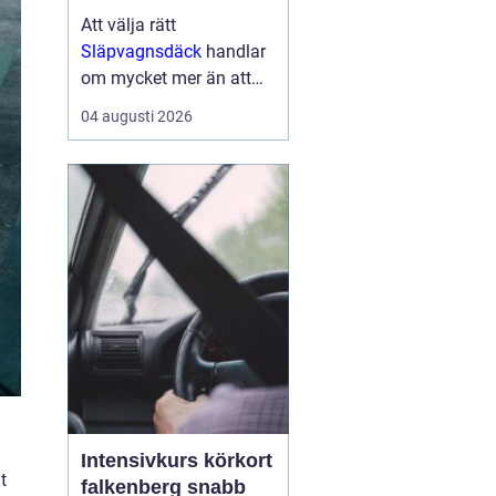
Att välja rätt
Släpvagnsdäck
handlar
om mycket mer än att
bara hitta rätt
04 augusti 2026
dimension. Däckens
kvalitet och skick
påverkar både
bromssträcka, stabilitet,
köregenskaper och i
förlängningen säkerhe...
Intensivkurs körkort
t
falkenberg snabb