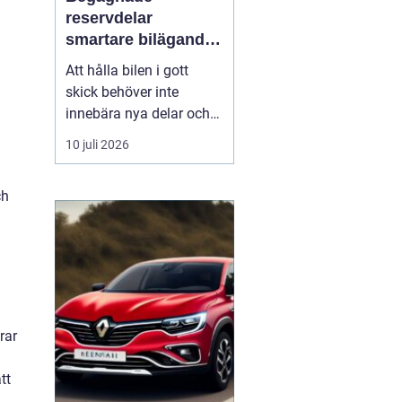
reservdelar
smartare bilägande
för plånbok och
Att hålla bilen i gott
miljö
skick behöver inte
innebära nya delar och
höga kostnader. Allt fler
10 juli 2026
bilägare ser
fördelarna
med begagnade
ch
reservdelar
både
ekonomiskt och ur
miljösynpunkt. Genom
att vä...
rar
tt