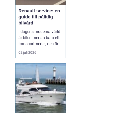
Renault service: en
guide till pålitlig
bilvård
I dagens moderna värld
är bilen mer än bara ett
transportmedel; den är
en viktig del av vårt
02 juli 2026
dagliga liv och ofta en
stor investering. Att hålla
bilen i toppskick är
därför avgörande för att
både förlänga dess
livslängd och behålla ett
högt andrahand...