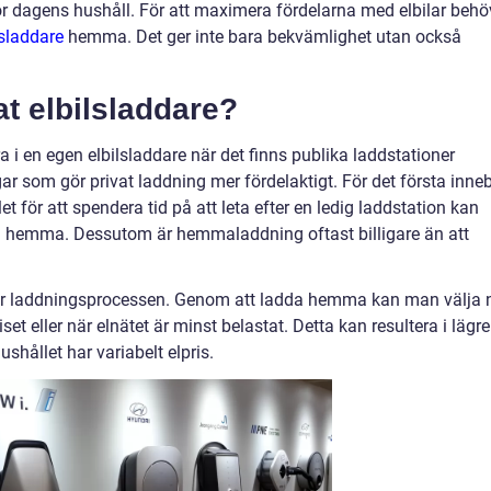
r dagens hushåll. För att maximera fördelarna med elbilar behö
lsladdare
hemma. Det ger inte bara bekvämlighet utan också
at elbilsladdare?
 i en egen elbilsladdare när det finns publika laddstationer
gar som gör privat laddning mer fördelaktigt. För det första inne
et för att spendera tid på att leta efter en ledig laddstation kan
n hemma. Dessutom är hemmaladdning oftast billigare än att
.
över laddningsprocessen. Genom att ladda hemma kan man välja 
et eller när elnätet är minst belastat. Detta kan resultera i lägre
ushållet har variabelt elpris.