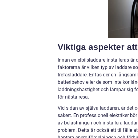
Viktiga aspekter att
Innan en elbilsladdare installeras är
faktorerna är vilken typ av laddare s
trefasladdare. Enfas ger en långsam
batteribehov eller de som inte kör lå
laddningshastighet och lämpar sig fö
för nästa resa.
Vid sidan av själva laddaren, är det oc
säkert. En professionell elektriker bö
av belastningen och installera laddar
problem. Detta är också ett tillfälle at
hantera energifördelningen och förh