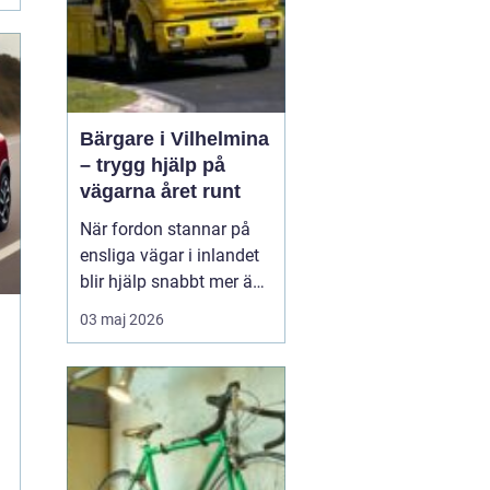
Bärgare i Vilhelmina
– trygg hjälp på
vägarna året runt
När fordon stannar på
ensliga vägar i inlandet
blir hjälp snabbt mer än
bara bekvämlighet det
03 maj 2026
handlar om trygghet. I
Vilhelmina med omnejd
spelar bärgning och
vägassistans en central
roll för både b...