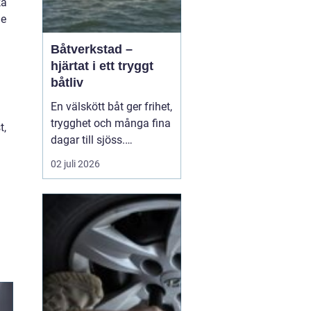
ka
de
Båtverkstad –
hjärtat i ett tryggt
båtliv
En välskött båt ger frihet,
trygghet och många fina
t,
dagar till sjöss.
Samtidigt kräver ett
02 juli 2026
säkert båtliv mer än bara
bränsle i tanken och en
snabb avspolning efter
säsongen. För mån...