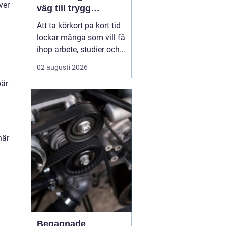
ver
väg till trygg
körning
Att ta körkort på kort tid
lockar många som vill få
ihop arbete, studier och
vardag utan att dra ut på
02 augusti 2026
processen i flera
bär
månader.
En
intensivkurs körkort
Falkenberg ger
en tydlig
struktur,...
när
Begagnade