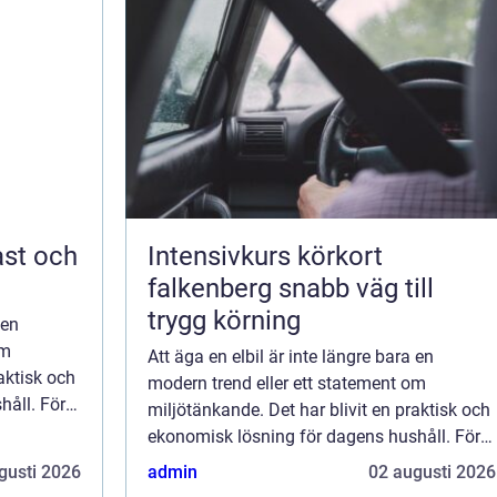
Intensivkurs körkort
falkenberg snabb väg till
trygg körning
 en
om
Att äga en elbil är inte längre bara en
aktisk och
modern trend eller ett statement om
håll. För
miljötänkande. Det har blivit en praktisk och
r...
ekonomisk lösning för dagens hushåll. För
att maximera fördelarna med elbilar...
gusti 2026
admin
02 augusti 2026