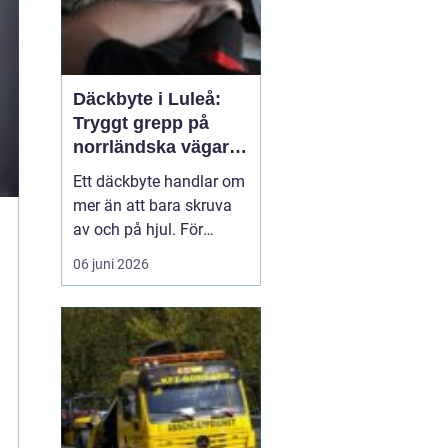
Däckbyte i Luleå:
Tryggt grepp på
norrländska vägar
året runt
Ett däckbyte handlar om
mer än att bara skruva
av och på hjul. För
bilägare i Luleå är rätt
06 juni 2026
däck, monterade på rätt
sätt och vid rätt tidpunkt,
en avgörande
säkerhetsfr&ari...