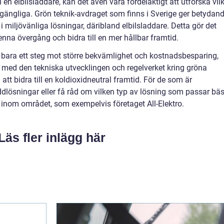
 en elbilsladdare, kan det även vara fördelaktigt att utforska vil
gängliga. Grön teknik-avdraget som finns i Sverige ger betydan
i miljövänliga lösningar, däribland elbilsladdare. Detta gör det
enna övergång och bidra till en mer hållbar framtid.
nte bara ett steg mot större bekvämlighet och kostnadsbesparing,
och med den tekniska utvecklingen och regelverket kring gröna
 att bidra till en koldioxidneutral framtid. För de som är
addlösningar eller få råd om vilken typ av lösning som passar bäs
st inom området, som exempelvis företaget All-Elektro.
Läs fler inlägg här