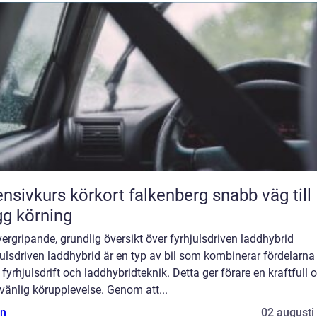
nsivkurs körkort falkenberg snabb väg till
gg körning
ergripande, grundlig översikt över fyrhjulsdriven laddhybrid
ulsdriven laddhybrid är en typ av bil som kombinerar fördelarn
fyrhjulsdrift och laddhybridteknik. Detta ger förare en kraftfull 
vänlig körupplevelse. Genom att...
n
02 augusti