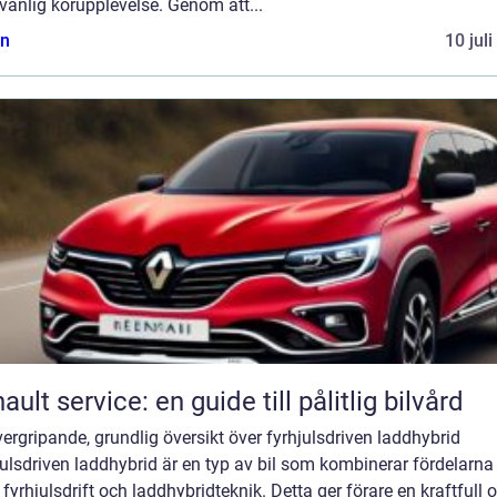
vänlig körupplevelse. Genom att...
n
10 jul
ault service: en guide till pålitlig bilvård
ergripande, grundlig översikt över fyrhjulsdriven laddhybrid
ulsdriven laddhybrid är en typ av bil som kombinerar fördelarn
fyrhjulsdrift och laddhybridteknik. Detta ger förare en kraftfull 