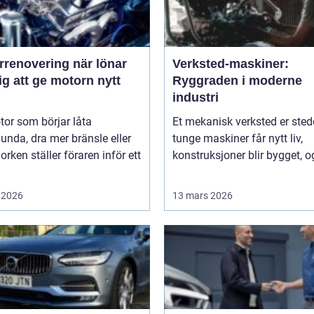
novering när lönar
Verksted-maskiner:
ig att ge motorn nytt
Ryggraden i moderne
industri
or som börjar låta
Et mekanisk verksted er sted
unda, dra mer bränsle eller
tunge maskiner får nytt liv,
orken ställer föraren inför ett
konstruksjoner blir bygget, og
 2026
13 mars 2026