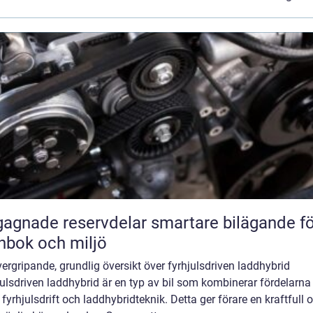
ade reservdelar smartare bilägande för
nbok och miljö
ergripande, grundlig översikt över fyrhjulsdriven laddhybrid
ulsdriven laddhybrid är en typ av bil som kombinerar fördelarn
fyrhjulsdrift och laddhybridteknik. Detta ger förare en kraftfull 