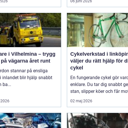
 2026
06 juni 2026
re i Vilhelmina – trygg
Cykelverkstad i linköping
 på vägarna året runt
väljer du rätt hjälp för d
cykel
rdon stannar på ensliga
i inlandet blir hjälp snabbt
En fungerande cykel gör va
 ba...
enklare. Du tar dig snabbt 
stan, slipper köer och får mot
 2026
02 maj 2026