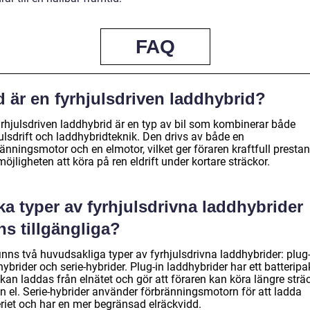
FAQ
 är en fyrhjulsdriven laddhybrid?
yrhjulsdriven laddhybrid är en typ av bil som kombinerar både
ulsdrift och laddhybridteknik. Den drivs av både en
änningsmotor och en elmotor, vilket ger föraren kraftfull presta
öjligheten att köra på ren eldrift under kortare sträckor.
ka typer av fyrhjulsdrivna laddhybrider
ns tillgängliga?
inns två huvudsakliga typer av fyrhjulsdrivna laddhybrider: plug
ybrider och serie-hybrider. Plug-in laddhybrider har ett batteripa
kan laddas från elnätet och gör att föraren kan köra längre strä
en el. Serie-hybrider använder förbränningsmotorn för att ladda
eriet och har en mer begränsad elräckvidd.