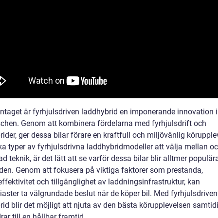
aget är fyrhjulsdriven laddhybrid en imponerande innovation
schen. Genom att kombinera fördelarna med fyrhjulsdrift och
ider, ger dessa bilar förare en kraftfull och miljövänlig körupple
ka typer av fyrhjulsdrivna laddhybridmodeller att välja mellan o
ad teknik, är det lätt att se varför dessa bilar blir alltmer populär
en. Genom att fokusera på viktiga faktorer som prestanda,
ffektivitet och tillgänglighet av laddningsinfrastruktur, kan
iaster ta välgrundade beslut när de köper bil. Med fyrhjulsdriven
rid blir det möjligt att njuta av den bästa körupplevelsen samti
ar till en hållbar framtid.