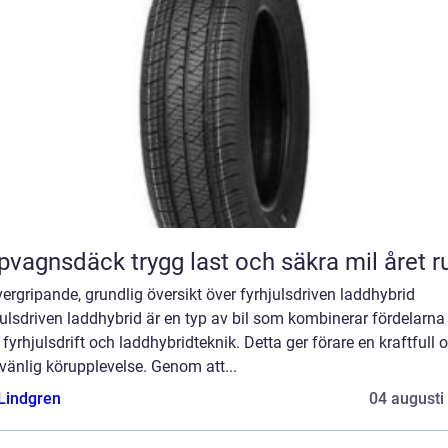
Släpvagnsdäck trygg last och säkra mil året 
ergripande, grundlig översikt över fyrhjulsdriven laddhybrid
ulsdriven laddhybrid är en typ av bil som kombinerar fördelarn
fyrhjulsdrift och laddhybridteknik. Detta ger förare en kraftfull 
vänlig körupplevelse. Genom att...
 Lindgren
04 augusti