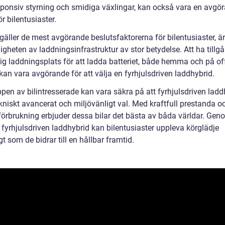
ponsiv styrning och smidiga växlingar, kan också vara en avgö
ör bilentusiaster.
gäller de mest avgörande beslutsfaktorerna för bilentusiaster, är
ligheten av laddningsinfrastruktur av stor betydelse. Att ha tillgån
lig laddningsplats för att ladda batteriet, både hemma och på of
 kan vara avgörande för att välja en fyrhjulsdriven laddhybrid.
pen av bilintresserade kan vara säkra på att fyrhjulsdriven ladd
ekniskt avancerat och miljövänligt val. Med kraftfull prestanda o
förbrukning erbjuder dessa bilar det bästa av båda världar. Gen
 fyrhjulsdriven laddhybrid kan bilentusiaster uppleva körglädje
t som de bidrar till en hållbar framtid.