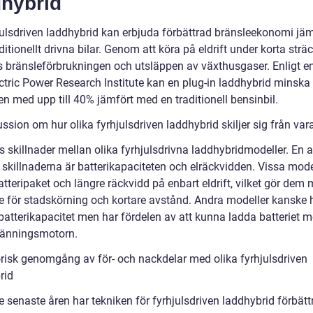
dhybrid
julsdriven laddhybrid kan erbjuda förbättrad bränsleekonomi jäm
itionellt drivna bilar. Genom att köra på eldrift under korta strä
 bränsleförbrukningen och utsläppen av växthusgaser. Enligt en
ectric Power Research Institute kan en plug-in laddhybrid minska
n med upp till 40% jämfört med en traditionell bensinbil.
ssion om hur olika fyrhjulsdriven laddhybrid skiljer sig från va
s skillnader mellan olika fyrhjulsdrivna laddhybridmodeller. En 
 skillnaderna är batterikapaciteten och elräckvidden. Vissa mode
atteripaket och längre räckvidd på enbart eldrift, vilket gör dem 
 för stadskörning och kortare avstånd. Andra modeller kanske 
batterikapacitet men har fördelen av att kunna ladda batteriet m
ränningsmotorn.
orisk genomgång av för- och nackdelar med olika fyrhjulsdriven
rid
 senaste åren har tekniken för fyrhjulsdriven laddhybrid förbätt