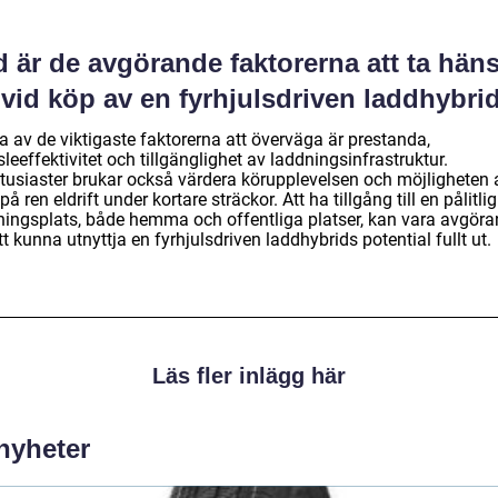
 är de avgörande faktorerna att ta hän
l vid köp av en fyrhjulsdriven laddhybri
a av de viktigaste faktorerna att överväga är prestanda,
leeffektivitet och tillgänglighet av laddningsinfrastruktur.
ntusiaster brukar också värdera körupplevelsen och möjligheten 
på ren eldrift under kortare sträckor. Att ha tillgång till en pålitlig
ningsplats, både hemma och offentliga platser, kan vara avgör
tt kunna utnyttja en fyrhjulsdriven laddhybrids potential fullt ut.
Läs fler inlägg här
 nyheter