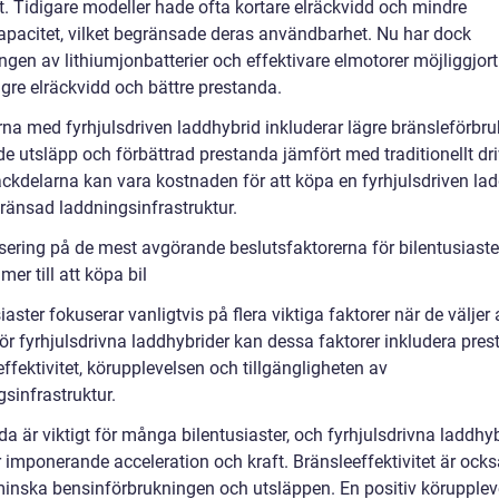
t. Tidigare modeller hade ofta kortare elräckvidd och mindre
kapacitet, vilket begränsade deras användbarhet. Nu har dock
ngen av lithiumjonbatterier och effektivare elmotorer möjliggjort 
gre elräckvidd och bättre prestanda.
rna med fyrhjulsdriven laddhybrid inkluderar lägre bränsleförbru
e utsläpp och förbättrad prestanda jämfört med traditionellt dr
Nackdelarna kan vara kostnaden för att köpa en fyrhjulsdriven la
ränsad laddningsinfrastruktur.
sering på de mest avgörande beslutsfaktorerna för bilentusiaste
er till att köpa bil
iaster fokuserar vanligtvis på flera viktiga faktorer när de väljer
För fyrhjulsdrivna laddhybrider kan dessa faktorer inkludera pres
ffektivitet, körupplevelsen och tillgängligheten av
sinfrastruktur.
a är viktigt för många bilentusiaster, och fyrhjulsdrivna laddhyb
 imponerande acceleration och kraft. Bränsleeffektivitet är också
 minska bensinförbrukningen och utsläppen. En positiv körupplev