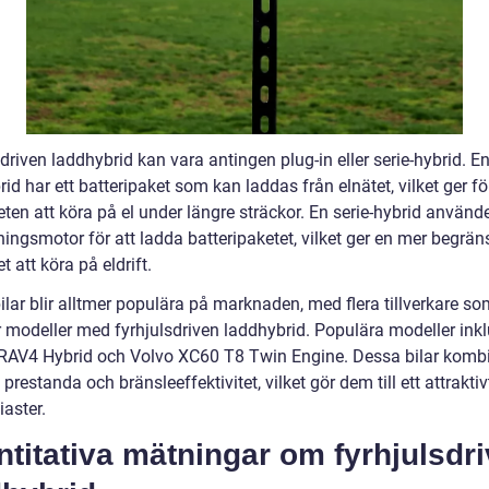
driven laddhybrid kan vara antingen plug-in eller serie-hybrid. En
id har ett batteripaket som kan laddas från elnätet, vilket ger f
ten att köra på el under längre sträckor. En serie-hybrid använde
ningsmotor för att ladda batteripaketet, vilket ger en mer begrä
t att köra på eldrift.
lar blir alltmer populära på marknaden, med flera tillverkare so
r modeller med fyrhjulsdriven laddhybrid. Populära modeller ink
RAV4 Hybrid och Volvo XC60 T8 Twin Engine. Dessa bilar komb
l prestanda och bränsleeffektivitet, vilket gör dem till ett attraktiv
iaster.
titativa mätningar om fyrhjulsdr