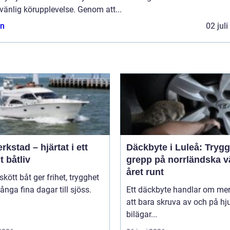
vänlig körupplevelse. Genom att...
n
02 jul
rkstad – hjärtat i ett
Däckbyte i Luleå: Trygg
t båtliv
grepp på norrländska v
året runt
skött båt ger frihet, trygghet
nga fina dagar till sjöss.
Ett däckbyte handlar om me
.
att bara skruva av och på hju
bilägar...