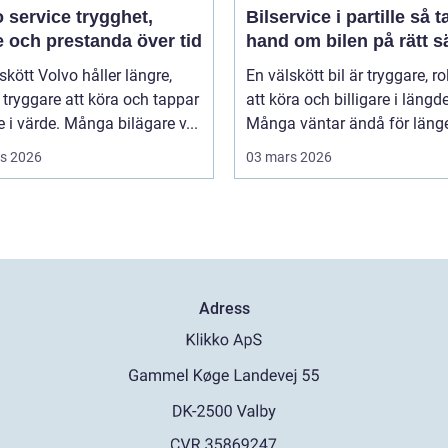
rvice trygghet,
Bilservice i partille så tar du
 och prestanda över tid
hand om bilen på rätt s
skött Volvo håller längre,
En välskött bil är tryggare, ro
tryggare att köra och tappar
att köra och billigare i längd
 i värde. Många bilägare v...
Många väntar ändå för länge 
s 2026
03 mars 2026
Adress