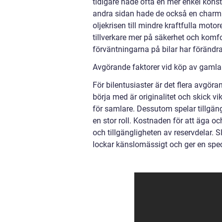
tidigare hade ofta en mer enkel konst
andra sidan hade de också en charm o
oljekrisen till mindre kraftfulla moto
tillverkare mer på säkerhet och komf
förväntningarna på bilar har förändrat
Avgörande faktorer vid köp av gamla b
För bilentusiaster är det flera avgöran
börja med är originalitet och skick vik
för samlare. Dessutom spelar tillgäng
en stor roll. Kostnaden för att äga 
och tillgängligheten av reservdelar. Sl
lockar känslomässigt och ger en spec