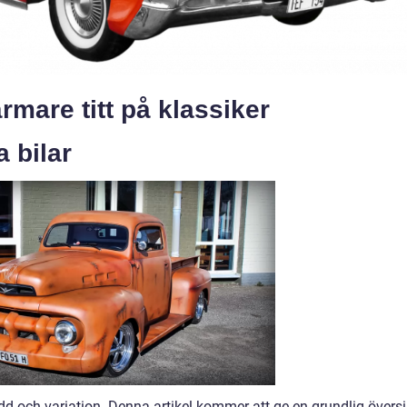
rmare titt på klassiker
 bilar
dd och variation. Denna artikel kommer att ge en grundlig översi