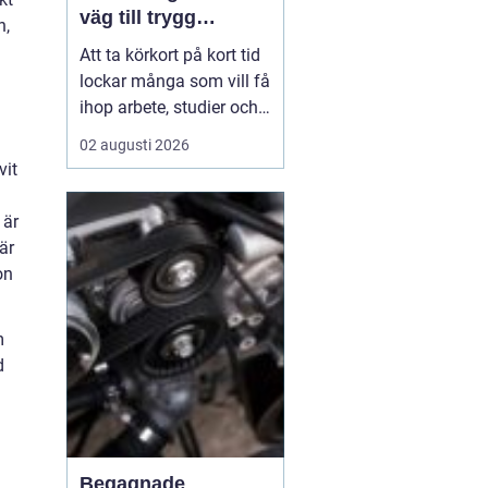
väg till trygg
n,
körning
Att ta körkort på kort tid
lockar många som vill få
ihop arbete, studier och
vardag utan att dra ut på
02 augusti 2026
processen i flera
vit
månader.
En
intensivkurs körkort
 är
Falkenberg ger
en tydlig
är
struktur,...
on
m
d
Begagnade