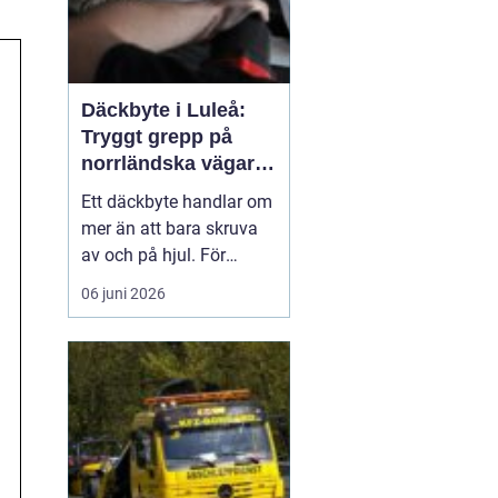
Däckbyte i Luleå:
Tryggt grepp på
norrländska vägar
året runt
Ett däckbyte handlar om
mer än att bara skruva
av och på hjul. För
bilägare i Luleå är rätt
06 juni 2026
däck, monterade på rätt
sätt och vid rätt tidpunkt,
en avgörande
säkerhetsfr&ari...