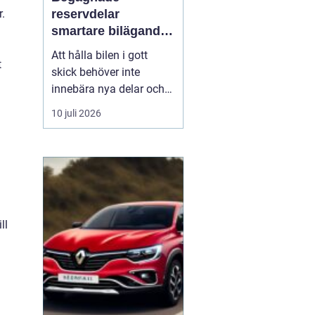
r.
reservdelar
smartare bilägande
för plånbok och
Att hålla bilen i gott
t
miljö
skick behöver inte
innebära nya delar och
höga kostnader. Allt fler
10 juli 2026
bilägare ser
fördelarna
med begagnade
reservdelar
både
ekonomiskt och ur
miljösynpunkt. Genom
att vä...
ll