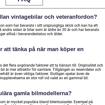
llan vintagebilar och veteranfordon?
ordon som har bevarats i sitt ursprungliga skick och kan ha ett
 andra sidan är bilar som är äldre än 30 år och har bevarats
gger alltså i bevarandestatus och ålder.
er att tänka på när man köper en
det flera avgörande faktorer att ta hänsyn till. Originalitet och
l bil är mer attraktiv för samlare. Tillgången av reservdelar och
erhåll är även viktiga faktorer. Slutligen spelar även de
upplevelserna en stor roll vid valet av en gammal bil.
ulära gamla bilmodellerna?
 som är mycket populära bland bilentusiaster. Exempel på