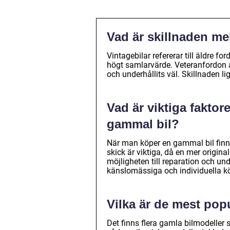
Vad är skillnaden me
Vintagebilar refererar till äldre f
högt samlarvärde. Veteranfordon å
och underhållits väl. Skillnaden li
Vad är viktiga faktor
gammal bil?
När man köper en gammal bil finns 
skick är viktiga, då en mer origina
möjligheten till reparation och und
känslomässiga och individuella kör
Vilka är de mest pop
Det finns flera gamla bilmodeller