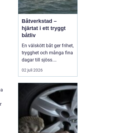
Båtverkstad –
hjärtat i ett tryggt
båtliv
En välskött båt ger frihet,
trygghet och många fina
dagar till sjöss.
Samtidigt kräver ett
02 juli 2026
säkert båtliv mer än bara
bränsle i tanken och en
snabb avspolning efter
ga
säsongen. För mån...
r