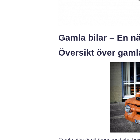
Gamla bilar – En nä
Översikt över gamla
Gamla bilar är ett ämne med stor bre