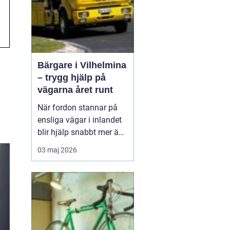
Bärgare i Vilhelmina
– trygg hjälp på
vägarna året runt
När fordon stannar på
ensliga vägar i inlandet
blir hjälp snabbt mer än
bara bekvämlighet det
03 maj 2026
handlar om trygghet. I
Vilhelmina med omnejd
spelar bärgning och
vägassistans en central
roll för både b...