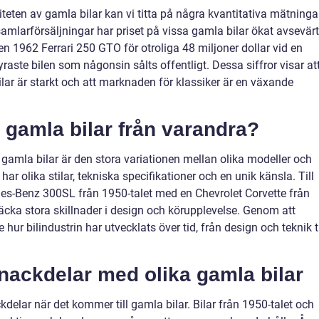
iteten av gamla bilar kan vi titta på några kvantitativa mätninga
 samlarförsäljningar har priset på vissa gamla bilar ökat avsevärt
en 1962 Ferrari 250 GTO för otroliga 48 miljoner dollar vid en
dyraste bilen som någonsin sålts offentligt. Dessa siffror visar at
ilar är starkt och att marknaden för klassiker är en växande
a gamla bilar från varandra?
gamla bilar är den stora variationen mellan olika modeller och
 har olika stilar, tekniska specifikationer och en unik känsla. Till
s-Benz 300SL från 1950-talet med en Chevrolet Corvette från
cka stora skillnader i design och körupplevelse. Genom att
hur bilindustrin har utvecklats över tid, från design och teknik ti
 nackdelar med olika gamla bilar
kdelar när det kommer till gamla bilar. Bilar från 1950-talet och