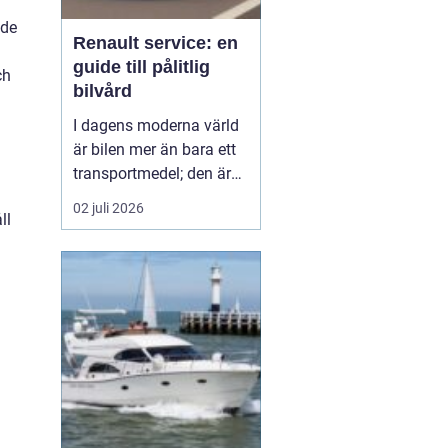
dde
Renault service: en
guide till pålitlig
ch
bilvård
I dagens moderna värld
är bilen mer än bara ett
transportmedel; den är
n
en viktig del av vårt
02 juli 2026
ll
dagliga liv och ofta en
stor investering. Att hålla
bilen i toppskick är
därför avgörande för att
både förlänga dess
livslängd och behålla ett
högt andrahand...