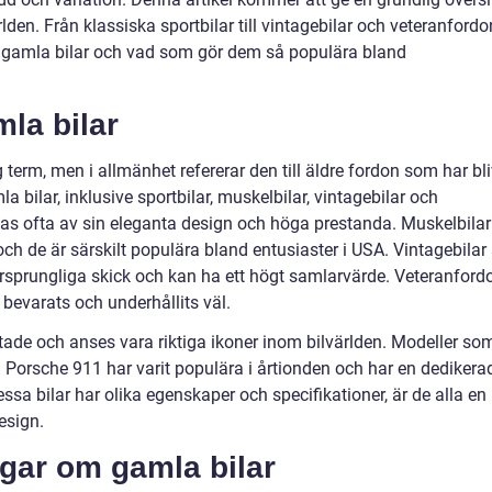
den. Från klassiska sportbilar till vintagebilar och veteranfordo
av gamla bilar och vad som gör dem så populära bland
la bilar
term, men i allmänhet refererar den till äldre fordon som har bli
la bilar, inklusive sportbilar, muskelbilar, vintagebilar och
as ofta av sin eleganta design och höga prestanda. Muskelbilar
och de är särskilt populära bland entusiaster i USA. Vintagebilar 
 ursprungliga skick och kan ha ett högt samlarvärde. Veteranford
 bevarats och underhållits väl.
ktade och anses vara riktiga ikoner inom bilvärlden. Modeller so
Porsche 911 har varit populära i årtionden och har en dedikera
sa bilar har olika egenskaper och specifikationer, är de alla en
esign.
ngar om gamla bilar