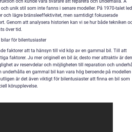
ruktion och kunde vara svårare att reparera och underhålla. Å
ch unik stil som inte fanns i senare modeller. På 1970-talet le
rer och lägre bränsleeffektivitet, men samtidigt fokuserade
ort. Genom att analysera historien kan vi se hur både tekniken o
s över tid.
ilar för bilentusiaster
de faktorer att ta hänsyn till vid köp av en gammal bil. Till att
tiga faktorer. Ju mer originell en bil är, desto mer attraktiv är de
lighet av reservdelar och möjligheten till reparation och underhå
och underhålla en gammal bil kan vara hög beroende på modellen
utligen är det även viktigt för bilentusiaster att finna en bil som
iell körupplevelse.