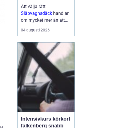
Att välja rätt
Släpvagnsdäck
handlar
om mycket mer än att
bara hitta rätt
04 augusti 2026
dimension. Däckens
kvalitet och skick
påverkar både
bromssträcka, stabilitet,
köregenskaper och i
förlängningen säkerhe...
Intensivkurs körkort
falkenberg snabb
kt