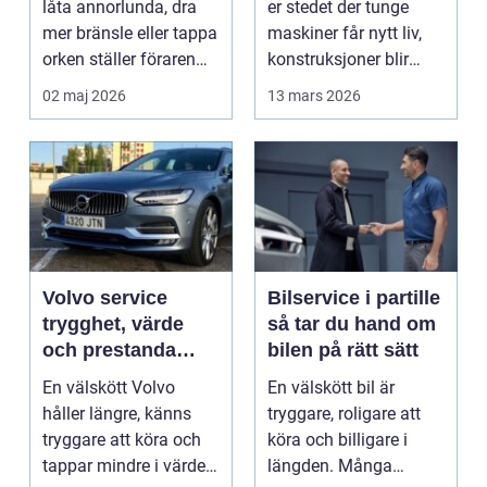
låta annorlunda, dra
er stedet der tunge
mer bränsle eller tappa
maskiner får nytt liv,
orken ställer föraren
konstruksjoner blir
inför ett val...
bygget, og...
02 maj 2026
13 mars 2026
Volvo service
Bilservice i partille
trygghet, värde
så tar du hand om
och prestanda
bilen på rätt sätt
över tid
En välskött Volvo
En välskött bil är
håller längre, känns
tryggare, roligare att
tryggare att köra och
köra och billigare i
tappar mindre i värde.
längden. Många