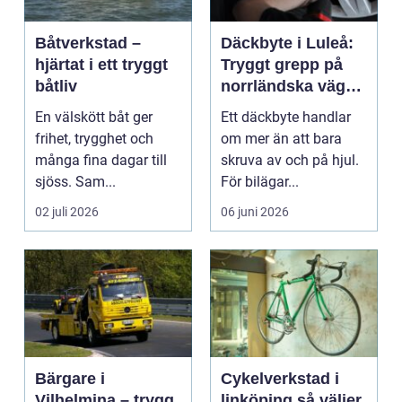
Båtverkstad –
Däckbyte i Luleå:
hjärtat i ett tryggt
Tryggt grepp på
båtliv
norrländska vägar
året runt
En välskött båt ger
Ett däckbyte handlar
frihet, trygghet och
om mer än att bara
många fina dagar till
skruva av och på hjul.
sjöss. Sam...
För bilägar...
02 juli 2026
06 juni 2026
Bärgare i
Cykelverkstad i
Vilhelmina – trygg
linköping så väljer