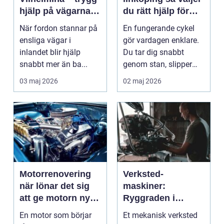
hjälp på vägarna
du rätt hjälp för
året runt
din cykel
När fordon stannar på
En fungerande cykel
ensliga vägar i
gör vardagen enklare.
inlandet blir hjälp
Du tar dig snabbt
snabbt mer än ba...
genom stan, slipper
köer och får motion ...
03 maj 2026
02 maj 2026
Motorrenovering
Verksted-
när lönar det sig
maskiner:
att ge motorn nytt
Ryggraden i
liv?
moderne industri
En motor som börjar
Et mekanisk verksted