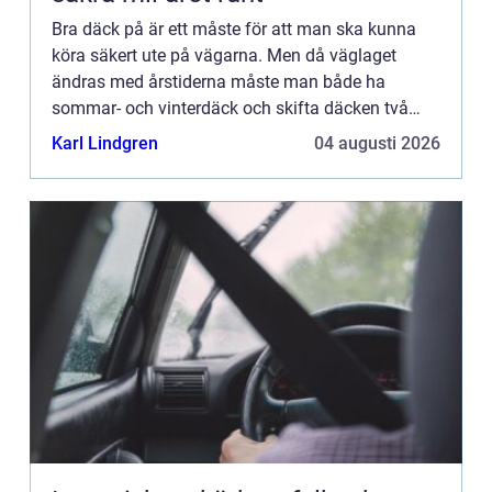
Bra däck på är ett måste för att man ska kunna
köra säkert ute på vägarna. Men då väglaget
ändras med årstiderna måste man både ha
sommar- och vinterdäck och skifta däcken två
gånger om året. Tyvärr finns det inget däck som
Karl Lindgren
04 augusti 2026
man kan köra med året om. ...