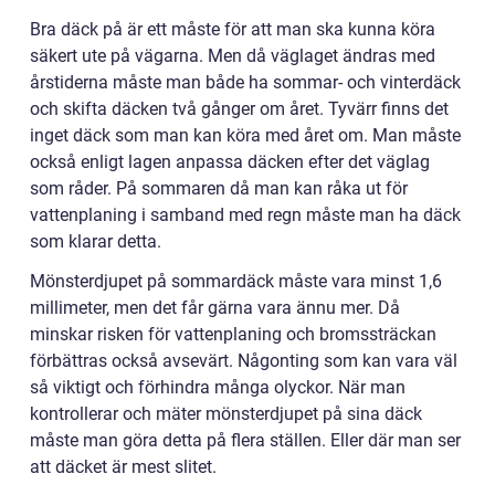
Bra däck på är ett måste för att man ska kunna köra
säkert ute på vägarna. Men då väglaget ändras med
årstiderna måste man både ha sommar- och vinterdäck
och skifta däcken två gånger om året. Tyvärr finns det
inget däck som man kan köra med året om. Man måste
också enligt lagen anpassa däcken efter det väglag
som råder. På sommaren då man kan råka ut för
vattenplaning i samband med regn måste man ha däck
som klarar detta.
Mönsterdjupet på sommardäck måste vara minst 1,6
millimeter, men det får gärna vara ännu mer. Då
minskar risken för vattenplaning och bromssträckan
förbättras också avsevärt. Någonting som kan vara väl
så viktigt och förhindra många olyckor. När man
kontrollerar och mäter mönsterdjupet på sina däck
måste man göra detta på flera ställen. Eller där man ser
att däcket är mest slitet.