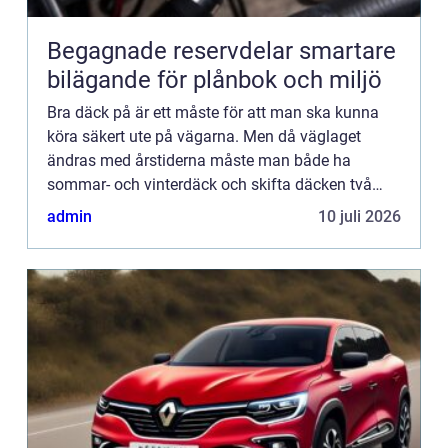
Begagnade reservdelar smartare
bilägande för plånbok och miljö
Bra däck på är ett måste för att man ska kunna
köra säkert ute på vägarna. Men då väglaget
ändras med årstiderna måste man både ha
sommar- och vinterdäck och skifta däcken två
gånger om året. Tyvärr finns det inget däck som
admin
10 juli 2026
man kan köra med året om. ...