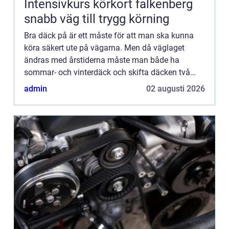
Intensivkurs körkort falkenberg
snabb väg till trygg körning
Bra däck på är ett måste för att man ska kunna
köra säkert ute på vägarna. Men då väglaget
ändras med årstiderna måste man både ha
sommar- och vinterdäck och skifta däcken två
gånger om året. Tyvärr finns det inget däck som
admin
02 augusti 2026
man kan köra med året om. ...