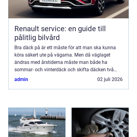
Renault service: en guide till
pålitlig bilvård
Bra däck på är ett måste för att man ska kunna
köra säkert ute på vägarna. Men då väglaget
ändras med årstiderna måste man både ha
sommar- och vinterdäck och skifta däcken två
gånger om året. Tyvärr finns det inget däck som
admin
02 juli 2026
man kan köra med året om. ...