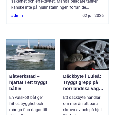
säkerhet och effektivitet. Många bilägare tänker
kanske inte på hjulinställningen förrän de...
admin
02 juli 2026
Båtverkstad –
Däckbyte i Luleå:
hjärtat i ett tryggt
Tryggt grepp på
båtliv
norrländska vägar
året runt
En välskött båt ger
Ett däckbyte handlar
frihet, trygghet och
om mer än att bara
många fina dagar till
skruva av och på hjul.