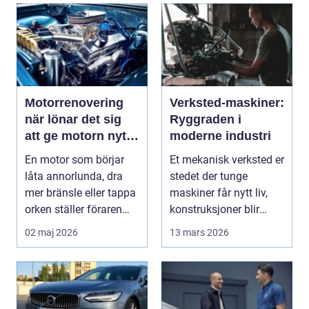
Motorrenovering
Verksted-maskiner:
när lönar det sig
Ryggraden i
att ge motorn nytt
moderne industri
liv?
En motor som börjar
Et mekanisk verksted er
låta annorlunda, dra
stedet der tunge
mer bränsle eller tappa
maskiner får nytt liv,
orken ställer föraren
konstruksjoner blir
inför ett val...
bygget, og...
02 maj 2026
13 mars 2026