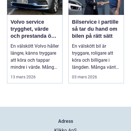
Volvo service
Bilservice i partille
trygghet, värde
så tar du hand om
och prestanda över
bilen på rätt sätt
tid
En välskött Volvo håller
En välskött bil är
längre, känns tryggare
tryggare, roligare att
att köra och tappar
köra och billigare i
mindre i värde. Många
längden. Många väntar
bilägare v...
ändå för länge ...
13 mars 2026
03 mars 2026
Adress