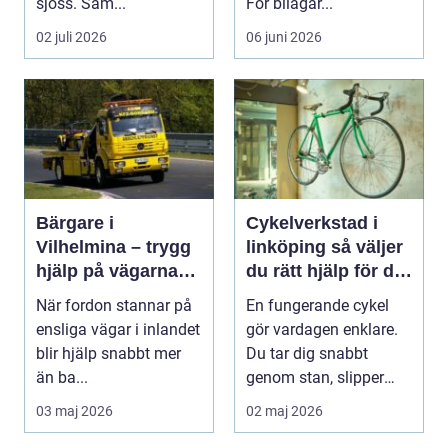
sjöss. Sam...
För bilägar...
02 juli 2026
06 juni 2026
Bärgare i
Cykelverkstad i
Vilhelmina – trygg
linköping så väljer
hjälp på vägarna
du rätt hjälp för din
året runt
cykel
När fordon stannar på
En fungerande cykel
ensliga vägar i inlandet
gör vardagen enklare.
blir hjälp snabbt mer
Du tar dig snabbt
än ba...
genom stan, slipper
köer och får motion ...
03 maj 2026
02 maj 2026