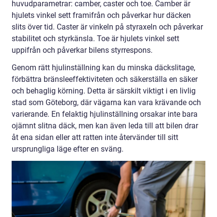
huvudparametrar: camber, caster och toe. Camber är
hjulets vinkel sett framifrån och påverkar hur däcken
slits över tid. Caster är vinkeln på styraxeln och påverkar
stabilitet och styrkänsla. Toe är hjulets vinkel sett
uppifrån och påverkar bilens styrrespons.
Genom rätt hjulinställning kan du minska däckslitage,
förbättra bränsleeffektiviteten och säkerställa en säker
och behaglig körning. Detta är särskilt viktigt i en livlig
stad som Göteborg, där vägarna kan vara krävande och
varierande. En felaktig hjulinställning orsakar inte bara
ojämnt slitna däck, men kan även leda till att bilen drar
åt ena sidan eller att ratten inte återvänder till sitt
ursprungliga läge efter en sväng.