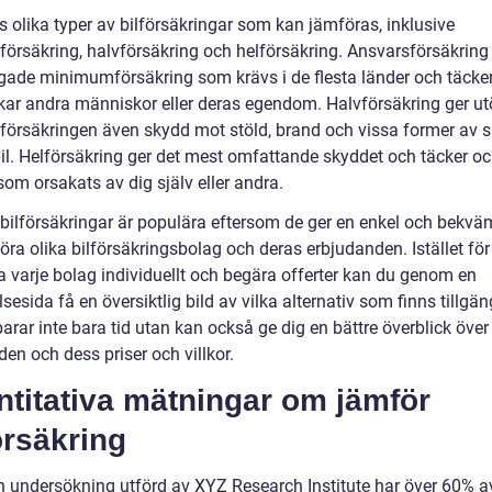
s olika typer av bilförsäkringar som kan jämföras, inklusive
försäkring, halvförsäkring och helförsäkring. Ansvarsförsäkring
gade minimumförsäkring som krävs i de flesta länder och täcke
kar andra människor eller deras egendom. Halvförsäkring ger ut
försäkringen även skydd mot stöld, brand och vissa former av 
bil. Helförsäkring ger det mest omfattande skyddet och täcker o
om orsakats av dig själv eller andra.
bilförsäkringar är populära eftersom de ger en enkel och bekv
öra olika bilförsäkringsbolag och deras erbjudanden. Istället för
a varje bolag individuellt och begära offerter kan du genom en
sesida få en översiktlig bild av vilka alternativ som finns tillgän
arar inte bara tid utan kan också ge dig en bättre överblick över
en och dess priser och villkor.
titativa mätningar om jämför
örsäkring
en undersökning utförd av XYZ Research Institute har över 60% a