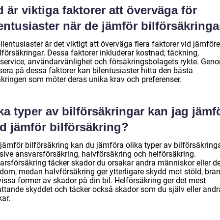
 är viktiga faktorer att överväga för
entusiaster när de jämför bilförsäkringa
ilentusiaster är det viktigt att överväga flera faktorer vid jämför
lförsäkringar. Dessa faktorer inkluderar kostnad, täckning,
service, användarvänlighet och försäkringsbolagets rykte. Geno
sera på dessa faktorer kan bilentusiaster hitta den bästa
äkringen som möter deras unika krav och preferenser.
ka typer av bilförsäkringar kan jag jämf
d jämför bilförsäkring?
ämför bilförsäkring kan du jämföra olika typer av bilförsäkringa
sive ansvarsförsäkring, halvförsäkring och helförsäkring.
arsförsäkring täcker skador du orsakar andra människor eller d
dom, medan halvförsäkring ger ytterligare skydd mot stöld, bra
issa former av skador på din bil. Helförsäkring ger det mest
ttande skyddet och täcker också skador som du själv eller andr
ar.