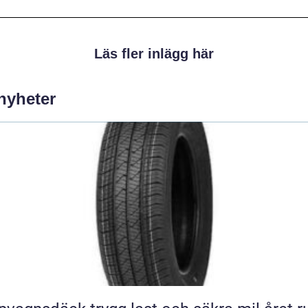
Läs fler inlägg här
 nyheter