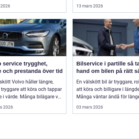
 2026
13 mars 2026
rvice trygghet,
Bilservice i partille så tar du
 och prestanda över tid
hand om bilen på rätt s
skött Volvo håller längre,
En välskött bil är tryggare, ro
tryggare att köra och tappar
att köra och billigare i längd
 i värde. Många bilägare v...
Många väntar ändå för länge 
s 2026
03 mars 2026