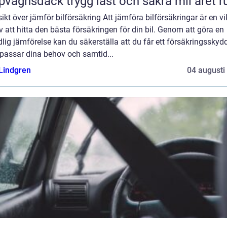
Släpvagnsdäck trygg last och säkra mil året 
ikt över jämför bilförsäkring Att jämföra bilförsäkringar är en vi
v att hitta den bästa försäkringen för din bil. Genom att göra en
lig jämförelse kan du säkerställa att du får ett försäkringsskyd
passar dina behov och samtid...
 Lindgren
04 augusti