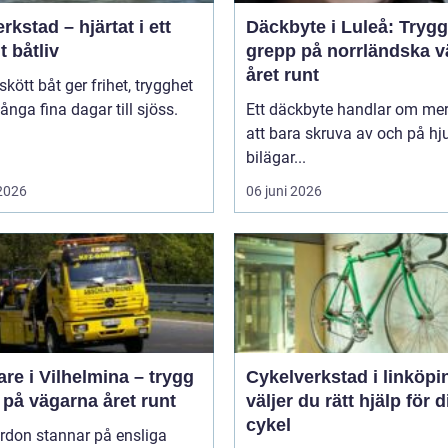
rkstad – hjärtat i ett
Däckbyte i Luleå: Trygg
t båtliv
grepp på norrländska v
året runt
skött båt ger frihet, trygghet
nga fina dagar till sjöss.
Ett däckbyte handlar om me
.
att bara skruva av och på hju
bilägar...
 2026
06 juni 2026
re i Vilhelmina – trygg
Cykelverkstad i linköping
 på vägarna året runt
väljer du rätt hjälp för d
cykel
rdon stannar på ensliga