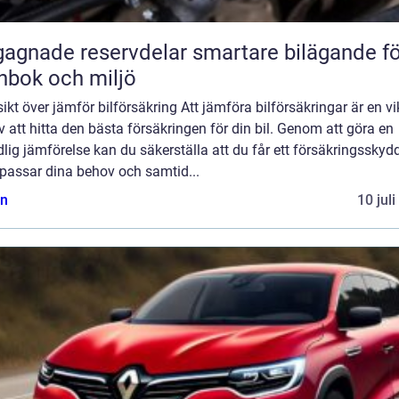
ade reservdelar smartare bilägande för
nbok och miljö
ikt över jämför bilförsäkring Att jämföra bilförsäkringar är en vi
v att hitta den bästa försäkringen för din bil. Genom att göra en
lig jämförelse kan du säkerställa att du får ett försäkringsskyd
passar dina behov och samtid...
n
10 jul