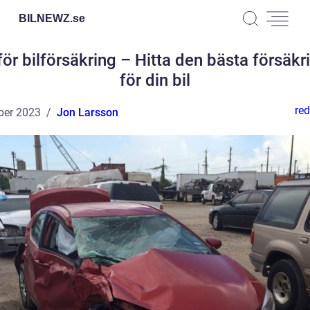
BILNEWZ.
se
ör bilförsäkring – Hitta den bästa försäkr
för din bil
red
ber 2023
Jon Larsson