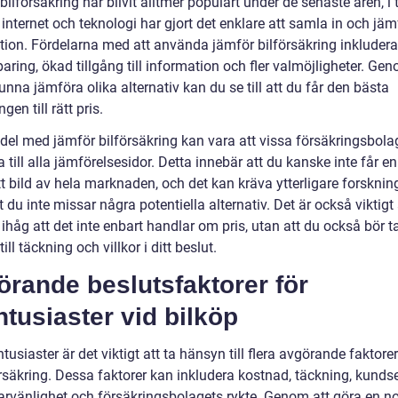
ilförsäkring har blivit alltmer populärt under de senaste åren, i 
internet och teknologi har gjort det enklare att samla in och jä
tion. Fördelarna med att använda jämför bilförsäkring inkludera
aring, ökad tillgång till information och fler valmöjligheter. Gen
unna jämföra olika alternativ kan du se till att du får den bästa
gen till rätt pris.
del med jämför bilförsäkring kan vara att vissa försäkringsbolag
 till alla jämförelsesidor. Detta innebär att du kanske inte får en
 bild av hela marknaden, och det kan kräva ytterligare forskning
att du inte missar några potentiella alternativ. Det är också viktigt 
håg att det inte enbart handlar om pris, utan att du också bör t
ill täckning och villkor i ditt beslut.
rande beslutsfaktorer för
ntusiaster vid bilköp
ntusiaster är det viktigt att ta hänsyn till flera avgörande faktore
rsäkring. Dessa faktorer kan inkludera kostnad, täckning, kundse
rvänlighet och försäkringsbolagets rykte. Genom att göra en 