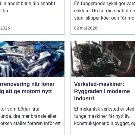
i inlandet blir hjälp snabbt
En fungerande cykel gör va
 ba...
enklare. Du tar dig snabbt 
stan, slipper köer och får mot
 2026
02 maj 2026
novering när lönar
Verksted-maskiner:
ig att ge motorn nytt
Ryggraden i moderne
industri
or som börjar låta
Et mekanisk verksted er sted
unda, dra mer bränsle eller
tunge maskiner får nytt liv,
orken ställer föraren inför ett
konstruksjoner blir bygget, og