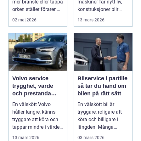
mer bränsle eller tappa
maskiner får nytt liv,
orken ställer föraren
konstruksjoner blir
inför ett val...
bygget, og...
02 maj 2026
13 mars 2026
Volvo service
Bilservice i partille
trygghet, värde
så tar du hand om
och prestanda
bilen på rätt sätt
över tid
En välskött Volvo
En välskött bil är
håller längre, känns
tryggare, roligare att
tryggare att köra och
köra och billigare i
tappar mindre i värde.
längden. Många
Många bilägare v...
väntar ändå för länge
13 mars 2026
03 mars 2026