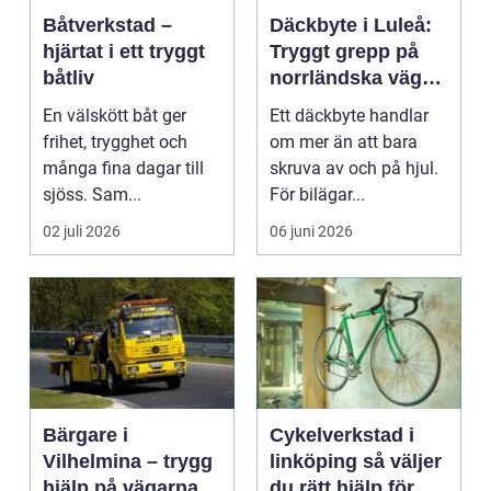
Båtverkstad –
Däckbyte i Luleå:
hjärtat i ett tryggt
Tryggt grepp på
båtliv
norrländska vägar
året runt
En välskött båt ger
Ett däckbyte handlar
frihet, trygghet och
om mer än att bara
många fina dagar till
skruva av och på hjul.
sjöss. Sam...
För bilägar...
02 juli 2026
06 juni 2026
Bärgare i
Cykelverkstad i
Vilhelmina – trygg
linköping så väljer
hjälp på vägarna
du rätt hjälp för