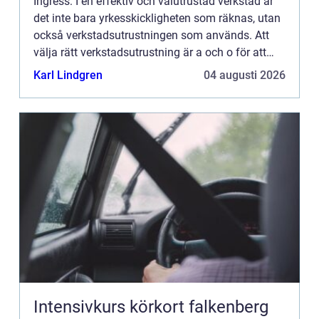
Ingress: I en effektiv och välutrustad verkstad är
det inte bara yrkesskickligheten som räknas, utan
också verkstadsutrustningen som används. Att
välja rätt verkstadsutrustning är a och o för att
uppn&ari...
Karl Lindgren
04 augusti 2026
Intensivkurs körkort falkenberg