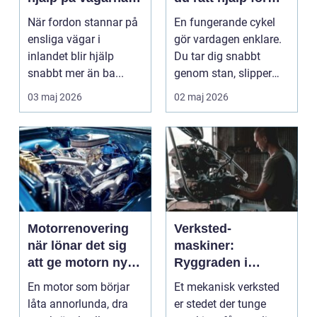
året runt
din cykel
När fordon stannar på
En fungerande cykel
ensliga vägar i
gör vardagen enklare.
inlandet blir hjälp
Du tar dig snabbt
snabbt mer än ba...
genom stan, slipper
köer och får motion ...
03 maj 2026
02 maj 2026
Motorrenovering
Verksted-
när lönar det sig
maskiner:
att ge motorn nytt
Ryggraden i
liv?
moderne industri
En motor som börjar
Et mekanisk verksted
låta annorlunda, dra
er stedet der tunge