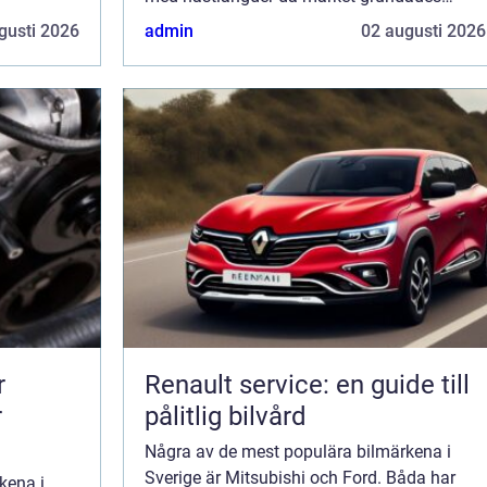
redan 1903 i USA av Henr...
gusti 2026
admin
02 augusti 2026
r
Renault service: en guide till
r
pålitlig bilvård
Några av de mest populära bilmärkena i
Sverige är Mitsubishi och Ford. Båda har
kena i