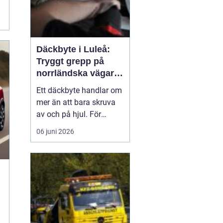
Däckbyte i Luleå:
Tryggt grepp på
norrländska vägar
året runt
Ett däckbyte handlar om
mer än att bara skruva
av och på hjul. För
bilägare i Luleå är rätt
06 juni 2026
däck, monterade på rätt
sätt och vid rätt tidpunkt,
en avgörande
säkerhetsfr&ari...