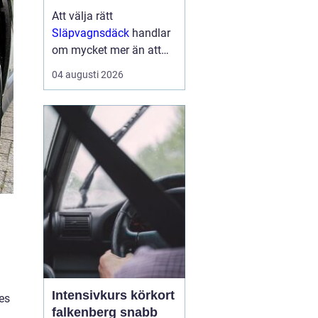
Att välja rätt
Släpvagnsdäck
handlar
om mycket mer än att
bara hitta rätt
04 augusti 2026
dimension. Däckens
kvalitet och skick
påverkar både
bromssträcka, stabilitet,
köregenskaper och i
förlängningen säkerhe...
Intensivkurs körkort
es
falkenberg snabb