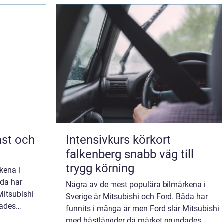
Intensivkurs körkort
falkenberg snabb väg till
trygg körning
kena i
åda har
Några av de mest populära bilmärkena i
Mitsubishi
Sverige är Mitsubishi och Ford. Båda har
dades
funnits i många år men Ford slår Mitsubishi
med hästlängder då märket grundades