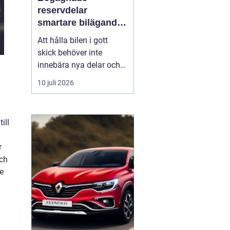
reservdelar
smartare bilägande
för plånbok och
Att hålla bilen i gott
miljö
skick behöver inte
innebära nya delar och
höga kostnader. Allt fler
10 juli 2026
bilägare ser
fördelarna
med begagnade
reservdelar
både
ill
ekonomiskt och ur
miljösynpunkt. Genom
r
att vä...
och
te