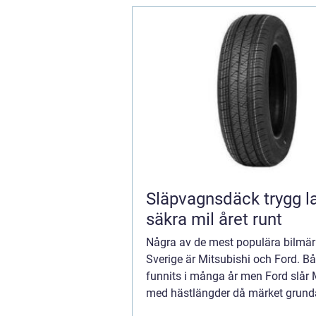
Släpvagnsdäck trygg last och
säkra mil året runt
Några av de mest populära bilmär
Sverige är Mitsubishi och Ford. B
funnits i många år men Ford slår 
med hästlängder då märket grun
redan 1903 i USA av Henr...