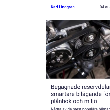
Karl Lindgren
04 au
Begagnade reservdela
smartare bilägande fö
plånbok och miljö
Några av de mest populära bilmär