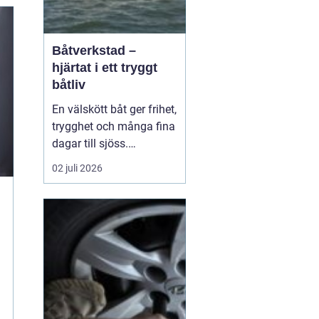
Båtverkstad –
hjärtat i ett tryggt
båtliv
En välskött båt ger frihet,
trygghet och många fina
dagar till sjöss.
Samtidigt kräver ett
02 juli 2026
säkert båtliv mer än bara
bränsle i tanken och en
snabb avspolning efter
säsongen. För mån...