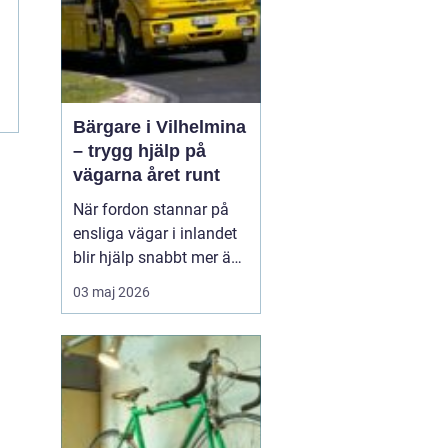
Bärgare i Vilhelmina
– trygg hjälp på
vägarna året runt
När fordon stannar på
ensliga vägar i inlandet
blir hjälp snabbt mer än
bara bekvämlighet det
03 maj 2026
handlar om trygghet. I
Vilhelmina med omnejd
spelar bärgning och
vägassistans en central
roll för både b...