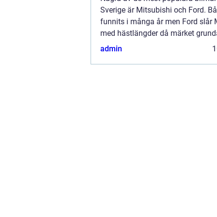
Sverige är Mitsubishi och Ford. B
funnits i många år men Ford slår 
med hästlängder då märket grun
redan 1903 i USA av Henr...
admin
1