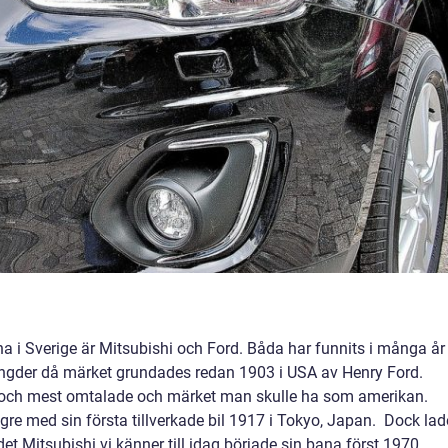
 i Sverige är Mitsubishi och Ford. Båda har funnits i många år
ngder då märket grundades redan 1903 i USA av Henry Ford.
a och mest omtalade och märket man skulle ha som amerikan.
gre med sin första tillverkade bil 1917 i Tokyo, Japan. Dock lad
det Mitsubishi vi känner till idag började sin bana först 1970.