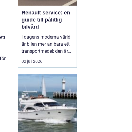
Renault service: en
guide till pålitlig
bilvård
I dagens moderna värld
ett
är bilen mer än bara ett
transportmedel; den är
å
en viktig del av vårt
för
02 juli 2026
dagliga liv och ofta en
stor investering. Att hålla
bilen i toppskick är
därför avgörande för att
både förlänga dess
livslängd och behålla ett
högt andrahand...