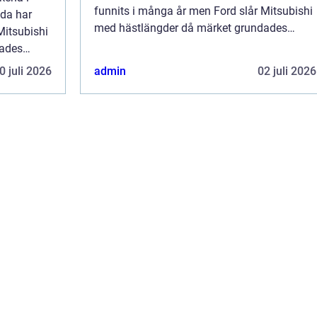
funnits i många år men Ford slår Mitsubishi
åda har
med hästlängder då märket grundades
Mitsubishi
redan 1903 i USA av Henr...
dades
0 juli 2026
admin
02 juli 2026