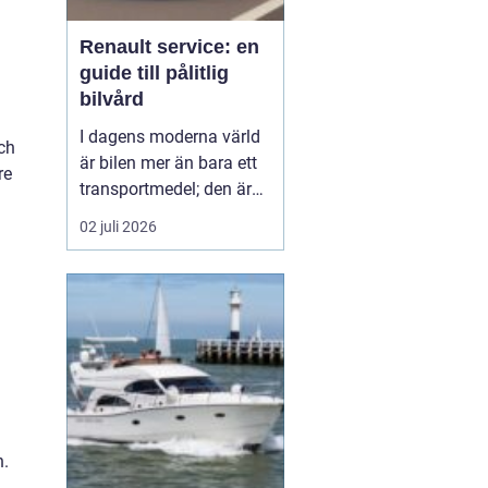
Renault service: en
guide till pålitlig
bilvård
I dagens moderna värld
och
är bilen mer än bara ett
re
transportmedel; den är
en viktig del av vårt
02 juli 2026
dagliga liv och ofta en
stor investering. Att hålla
bilen i toppskick är
därför avgörande för att
både förlänga dess
livslängd och behålla ett
högt andrahand...
n.