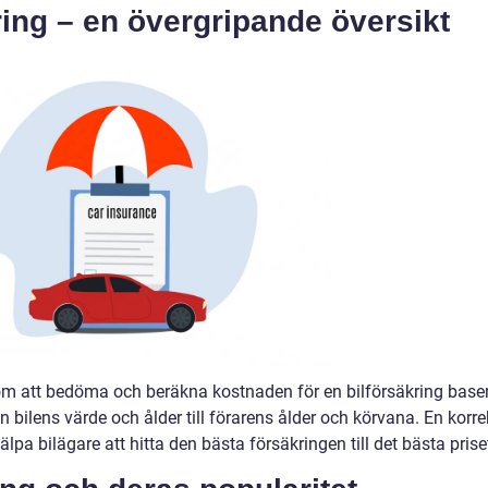
ring – en övergripande översikt
 om att bedöma och beräkna kostnaden för en bilförsäkring base
ån bilens värde och ålder till förarens ålder och körvana. En korre
älpa bilägare att hitta den bästa försäkringen till det bästa prise