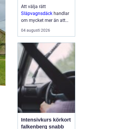
Att välja rätt
Släpvagnsdäck
handlar
om mycket mer än att
bara hitta rätt
04 augusti 2026
dimension. Däckens
kvalitet och skick
påverkar både
bromssträcka, stabilitet,
köregenskaper och i
förlängningen säkerhe...
Intensivkurs körkort
falkenberg snabb