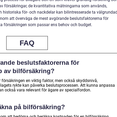
 av försäkringar, de kvantitativa mätningarna som används,
 historiska för- och nackdelar kan bilintresserade ta välgrunda
 Genom att överväga de mest avgörande beslutsfaktorerna för
sta försäkringen som passar ens behov och budget.
FAQ
ande beslutsfaktorerna för
p av bilförsäkring?
r försäkringen en viktig faktor, men också skyddsnivå,
agets rykte kan påverka beslutsprocessen. Att kunna anpassa
kan också vara relevant för ägare av specialfordon.
äkna på bilförsäkring?
r om att bedöma och beräkna kostnaden för en bilförsäkring