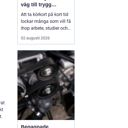
väg till trygg
körning
Att ta körkort på kort tid
lockar många som vill få
ihop arbete, studier och
vardag utan att dra ut på
02 augusti 2026
processen i flera
månader.
En
intensivkurs körkort
Falkenberg ger
en tydlig
struktur,...
rat
kt
t.
Begagnade