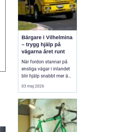
Bärgare i Vilhelmina
– trygg hjälp på
vägarna året runt
När fordon stannar på
ensliga vägar i inlandet
blir hjälp snabbt mer än
bara bekvämlighet det
03 maj 2026
handlar om trygghet. I
Vilhelmina med omnejd
spelar bärgning och
vägassistans en central
roll för både b...