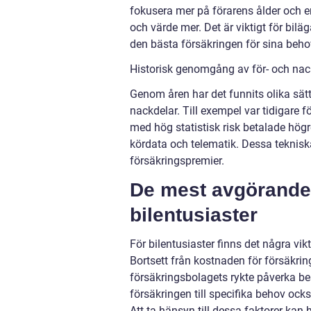
fokusera mer på förarens ålder och e
och värde mer. Det är viktigt för bil
den bästa försäkringen för sina beho
Historisk genomgång av för- och nack
Genom åren har det funnits olika sätt
nackdelar. Till exempel var tidigare 
med hög statistisk risk betalade hög
kördata och telematik. Dessa tekniska
försäkringspremier.
De mest avgörande 
bilentusiaster
För bilentusiaster finns det några vik
Bortsett från kostnaden för försäkr
försäkringsbolagets rykte påverka 
försäkringen till specifika behov ock
Att ta hänsyn till dessa faktorer kan h