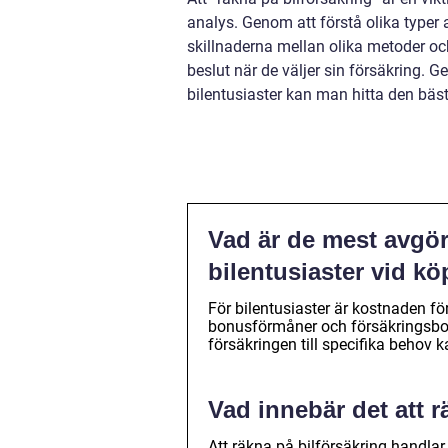
analys. Genom att förstå olika typer
skillnaderna mellan olika metoder och
beslut när de väljer sin försäkring.
bilentusiaster kan man hitta den bä
Vad är de mest avgör
bilentusiaster vid kö
För bilentusiaster är kostnaden fö
bonusförmåner och försäkringsbol
försäkringen till specifika behov 
Vad innebär det att r
Att räkna på bilförsäkring handla