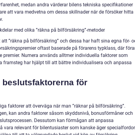
rfarenhet, medan andra värderar bilens tekniska specifikationer
ägare att vara medvetna om dessa skillnader när de försöker hitta
v.
delar med olika ”räkna på bilförsäkring”-metoder
 att ”räkna på bilförsäkring” och dessa har haft sina egna för- 
försäkringspremier oftast baserade på förarens typklass, där föra
re premier. Numera används alltmer individuella faktorer som
 framsteg har hjälpt till att bättre individualisera och anpassa
beslutsfaktorerna för
tiga faktorer att överväga när man ”räknar på bilförsäkring”.
ingen, kan andra faktorer såsom skyddsnivå, bonusförmåner och
beslutsprocessen. Dessutom kan förmågan att anpassa
så vara relevant för bilentusiaster som kanske äger specialfordo
jälpa till att ta välgrundade beslut vid köp av försäkring.