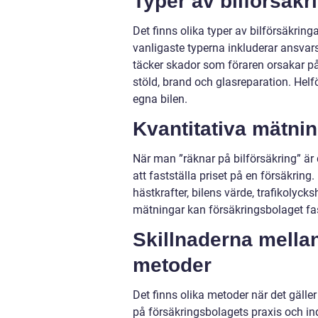
Typer av bilförsäkr
Det finns olika typer av bilförsäkrin
vanligaste typerna inkluderar ansvar
täcker skador som föraren orsakar på
stöld, brand och glasreparation. Hel
egna bilen.
Kvantitativa mätni
När man ”räknar på bilförsäkring” är 
att fastställa priset på en försäkrin
hästkrafter, bilens värde, trafikolyc
mätningar kan försäkringsbolaget fas
Skillnaderna mellan
metoder
Det finns olika metoder när det gäller
på försäkringsbolagets praxis och ind