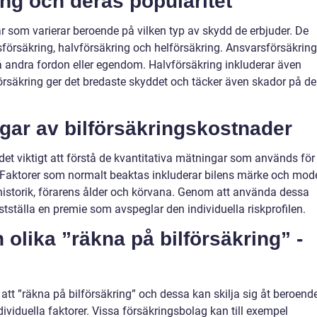
ing och deras popularitet
gar som varierar beroende på vilken typ av skydd de erbjuder. De
sförsäkring, halvförsäkring och helförsäkring. Ansvarsförsäkring
 andra fordon eller egendom. Halvförsäkring inkluderar även
försäkring ger det bredaste skyddet och täcker även skador på d
ngar av bilförsäkringskostnader
det viktigt att förstå de kvantitativa mätningar som används för
g. Faktorer som normalt beaktas inkluderar bilens märke och mode
kshistorik, förarens ålder och körvana. Genom att använda dessa
tställa en premie som avspeglar den individuella riskprofilen.
 olika ”räkna på bilförsäkring” -
 att ”räkna på bilförsäkring” och dessa kan skilja sig åt beroend
ividuella faktorer. Vissa försäkringsbolag kan till exempel