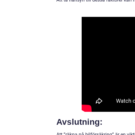
Avslutning:
Att ”räkna på bilförsäkring” är en vi