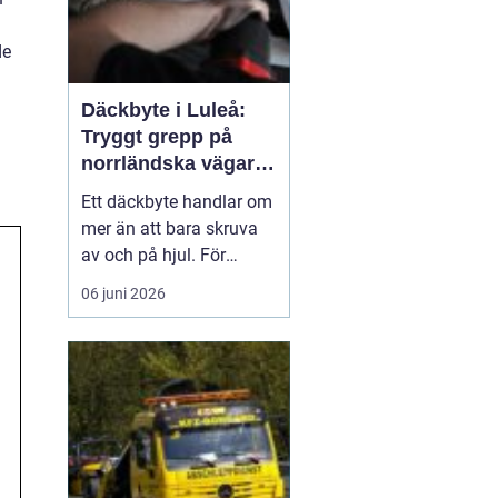
de
Däckbyte i Luleå:
Tryggt grepp på
norrländska vägar
året runt
Ett däckbyte handlar om
mer än att bara skruva
av och på hjul. För
bilägare i Luleå är rätt
06 juni 2026
däck, monterade på rätt
sätt och vid rätt tidpunkt,
en avgörande
säkerhetsfr&ari...