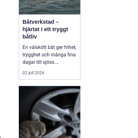
Båtverkstad –
hjärtat i ett tryggt
båtliv
En välskött båt ger frihet,
trygghet och många fina
dagar till sjöss.
Samtidigt kräver ett
02 juli 2026
säkert båtliv mer än bara
bränsle i tanken och en
snabb avspolning efter
säsongen. För mån...
h