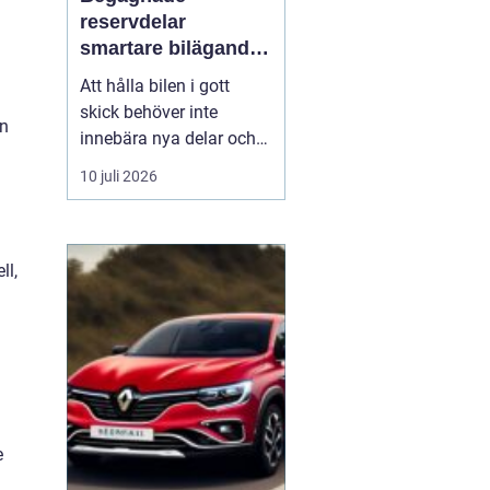
reservdelar
smartare bilägande
för plånbok och
Att hålla bilen i gott
miljö
skick behöver inte
en
innebära nya delar och
höga kostnader. Allt fler
10 juli 2026
bilägare ser
fördelarna
med begagnade
reservdelar
både
ekonomiskt och ur
ll,
miljösynpunkt. Genom
att vä...
e