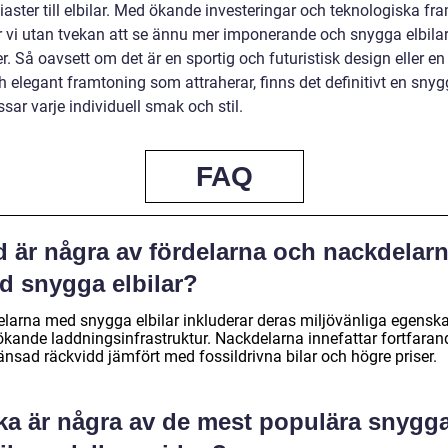
iaster till elbilar. Med ökande investeringar och teknologiska fr
vi utan tvekan att se ännu mer imponerande och snygga elbila
. Så oavsett om det är en sportig och futuristisk design eller e
h elegant framtoning som attraherar, finns det definitivt en snygg
ar varje individuell smak och stil.
FAQ
d är några av fördelarna och nackdelar
d snygga elbilar?
elarna med snygga elbilar inkluderar deras miljövänliga egensk
ökande laddningsinfrastruktur. Nackdelarna innefattar fortfaran
änsad räckvidd jämfört med fossildrivna bilar och högre priser.
lka är några av de mest populära snygg