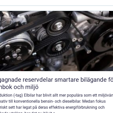
ade reservdelar smartare bilägande för
nbok och miljö
duktion (-tag) Elbilar har blivit allt mer populära som ett miljövän
nativ till konventionella bensin- och dieselbilar. Medan fokus
riskt sett har legat på deras effektiva energiförbrukning och