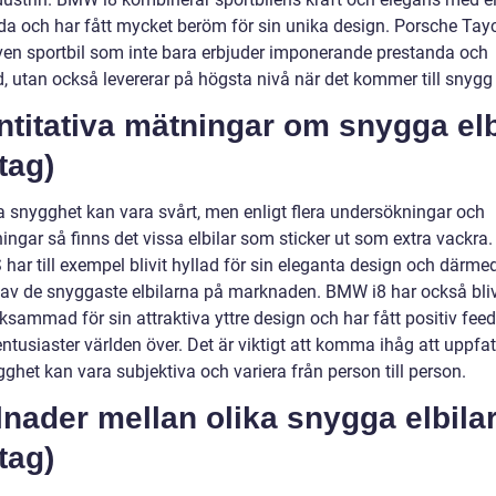
da och har fått mycket beröm för sin unika design. Porsche Tay
iven sportbil som inte bara erbjuder imponerande prestanda och
d, utan också levererar på högsta nivå när det kommer till snygg
titativa mätningar om snygga elb
tag)
a snygghet kan vara svårt, men enligt flera undersökningar och
ngar så finns det vissa elbilar som sticker ut som extra vackra.
har till exempel blivit hyllad för sin eleganta design och därme
 av de snyggaste elbilarna på marknaden. BMW i8 har också bliv
sammad för sin attraktiva yttre design och har fått positiv fee
entusiaster världen över. Det är viktigt att komma ihåg att uppfa
ghet kan vara subjektiva och variera från person till person.
lnader mellan olika snygga elbila
tag)