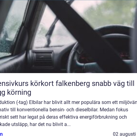
nsivkurs körkort falkenberg snabb väg till
gg körning
duktion (-tag) Elbilar har blivit allt mer populära som ett miljövän
nativ till konventionella bensin- och dieselbilar. Medan fokus
riskt sett har legat på deras effektiva energiförbrukning och
ade utsläpp, har det nu blivit a...
n
02 augusti