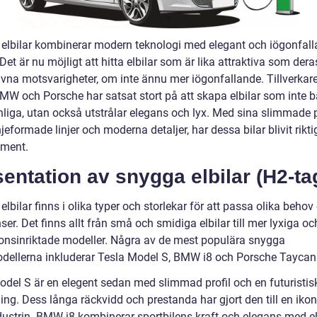
elbilar kombinerar modern teknologi med elegant och iögonfal
Det är nu möjligt att hitta elbilar som är lika attraktiva som dera
rivna motsvarigheter, om inte ännu mer iögonfallande. Tillverka
BMW och Porsche har satsat stort på att skapa elbilar som inte b
liga, utan också utstrålar elegans och lyx. Med sina slimmade pr
jeformade linjer och moderna detaljer, har dessa bilar blivit rikti
ement.
entation av snygga elbilar (H2-ta
lbilar finns i olika typer och storlekar för att passa olika behov
ser. Det finns allt från små och smidiga elbilar till mer lyxiga oc
ionsinriktade modeller. Några av de mest populära snygga
odellerna inkluderar Tesla Model S, BMW i8 och Porsche Taycan
odel S är en elegent sedan med slimmad profil och en futuristis
ing. Dess långa räckvidd och prestanda har gjort den till en iko
ndustrin. BMW i8 kombinerar sportbilens kraft och elegans med e