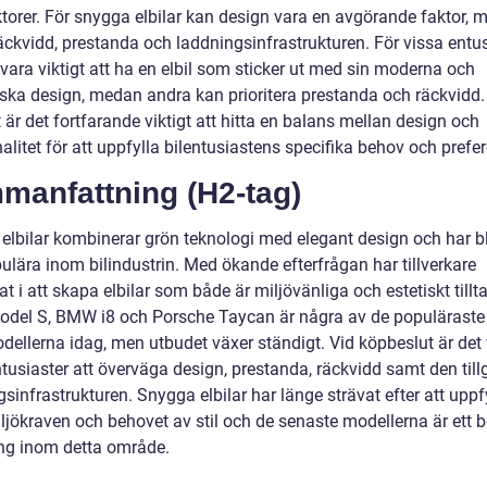
ktorer. För snygga elbilar kan design vara en avgörande faktor, 
äckvidd, prestanda och laddningsinfrastrukturen. För vissa entus
vara viktigt att ha en elbil som sticker ut med sin moderna och
tiska design, medan andra kan prioritera prestanda och räckvidd
 är det fortfarande viktigt att hitta en balans mellan design och
alitet för att uppfylla bilentusiastens specifika behov och prefer
manfattning (H2-tag)
lbilar kombinerar grön teknologi med elegant design och har bliv
ulära inom bilindustrin. Med ökande efterfrågan har tillverkare
at i att skapa elbilar som både är miljövänliga och estetiskt tillt
odel S, BMW i8 och Porsche Taycan är några av de populärast
dellerna idag, men utbudet växer ständigt. Vid köpbeslut är det 
ntusiaster att överväga design, prestanda, räckvidd samt den til
sinfrastrukturen. Snygga elbilar har länge strävat efter att uppf
ljökraven och behovet av stil och de senaste modellerna är ett b
g inom detta område.