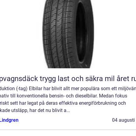
Släpvagnsdäck trygg last och säkra mil året 
duktion (-tag) Elbilar har blivit allt mer populära som ett miljövän
nativ till konventionella bensin- och dieselbilar. Medan fokus
riskt sett har legat på deras effektiva energiförbrukning och
ade utsläpp, har det nu blivit a...
 Lindgren
04 augusti