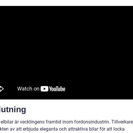
lutning
lbilar är vecklingens framtid inom fordonsindustrin. Tillverkare
ikten av att erbjuda eleganta och attraktiva bilar för att locka