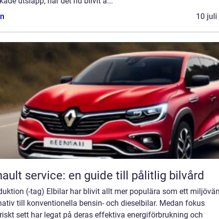
ade utsläpp, har det nu blivit a...
n
10 jul
ault service: en guide till pålitlig bilvård
duktion (-tag) Elbilar har blivit allt mer populära som ett miljövän
nativ till konventionella bensin- och dieselbilar. Medan fokus
riskt sett har legat på deras effektiva energiförbrukning och