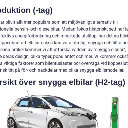
oduktion (-tag)
har blivit allt mer populära som ett miljövänligt alternativ till
onella bensin- och dieselbilar. Medan fokus historiskt sett har l
fektiva energiförbrukning och minskade utsläpp, har det nu blivi
uppenbart att elbilar också kan vara otroligt snygga och tilltalan
denna artikel kommer vi att utforska världen av ”snygga elbilar”,
e deras design, olika typer, popularitet och mer. Vi kommer också
a viktiga faktorer som bilentusiaster bör överväga vid köpbeslut
risk titt på för- och nackdelar med olika snygga elbilsmodeller.
sikt över snygga elbilar (H2-tag)