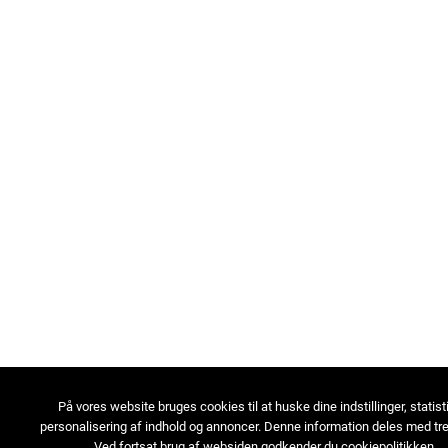
På vores website bruges cookies til at huske dine indstillinger, statist
personalisering af indhold og annoncer. Denne information deles med tre
Ved fortsat brug af websiden godkender du cookiepolitikken.