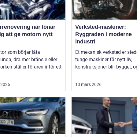
novering när lönar
Verksted-maskiner:
ig att ge motorn nytt
Ryggraden i moderne
industri
or som börjar låta
Et mekanisk verksted er sted
unda, dra mer bränsle eller
tunge maskiner får nytt liv,
orken ställer föraren inför ett
konstruksjoner blir bygget, og
 2026
13 mars 2026