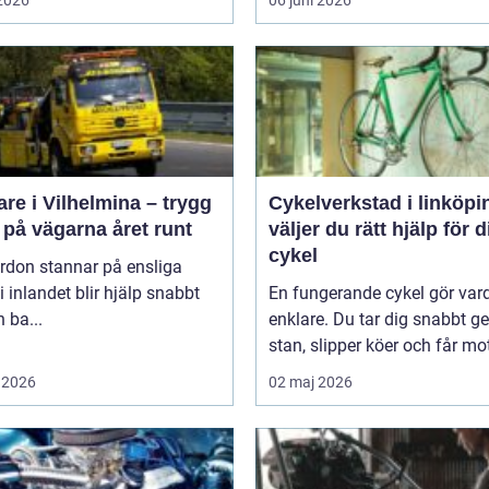
 2026
06 juni 2026
re i Vilhelmina – trygg
Cykelverkstad i linköping
 på vägarna året runt
väljer du rätt hjälp för d
cykel
rdon stannar på ensliga
i inlandet blir hjälp snabbt
En fungerande cykel gör va
 ba...
enklare. Du tar dig snabbt 
stan, slipper köer och får mot
 2026
02 maj 2026