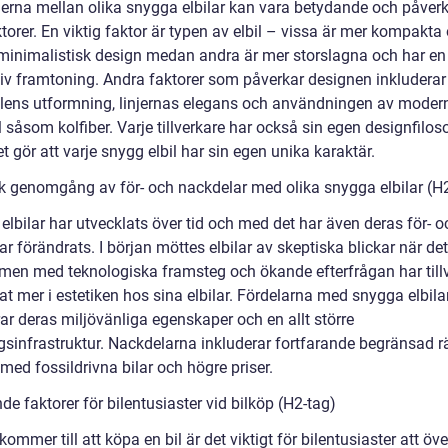
derna mellan olika snygga elbilar kan vara betydande och påver
ktorer. En viktig faktor är typen av elbil – vissa är mer kompakta
minimalistisk design medan andra är mer storslagna och har en
iv framtoning. Andra faktorer som påverkar designen inkluderar
illens utformning, linjernas elegans och användningen av moder
 såsom kolfiber. Varje tillverkare har också sin egen designfilos
lket gör att varje snygg elbil har sin egen unika karaktär.
sk genomgång av för- och nackdelar med olika snygga elbilar (H
lbilar har utvecklats över tid och med det har även deras för- o
r förändrats. I början möttes elbilar av skeptiska blickar när det
 men med teknologiska framsteg och ökande efterfrågan har till
at mer i estetiken hos sina elbilar. Fördelarna med snygga elbila
ar deras miljövänliga egenskaper och en allt större
gsinfrastruktur. Nackdelarna inkluderar fortfarande begränsad r
med fossildrivna bilar och högre priser.
e faktorer för bilentusiaster vid bilköp (H2-tag)
kommer till att köpa en bil är det viktigt för bilentusiaster att ö