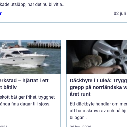
ade utsläpp, har det nu blivit a...
n
02 jul
rkstad – hjärtat i ett
Däckbyte i Luleå: Trygg
t båtliv
grepp på norrländska v
året runt
skött båt ger frihet, trygghet
nga fina dagar till sjöss.
Ett däckbyte handlar om me
.
att bara skruva av och på hju
bilägar...