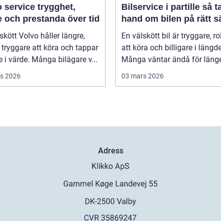
rvice trygghet,
Bilservice i partille så tar du
 och prestanda över tid
hand om bilen på rätt s
skött Volvo håller längre,
En välskött bil är tryggare, ro
tryggare att köra och tappar
att köra och billigare i längd
 i värde. Många bilägare v...
Många väntar ändå för länge 
s 2026
03 mars 2026
Adress