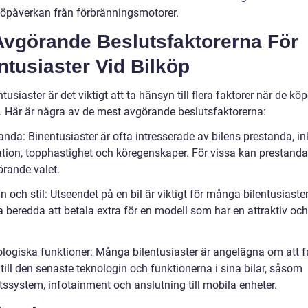
jöpåverkan från förbränningsmotorer.
Avgörande Beslutsfaktorerna För
ntusiaster Vid Bilköp
ntusiaster är det viktigt att ta hänsyn till flera faktorer när de köp
l. Här är några av de mest avgörande beslutsfaktorerna:
anda: Binentusiaster är ofta intresserade av bilens prestanda, in
ation, topphastighet och köregenskaper. För vissa kan prestanda
örande valet.
n och stil: Utseendet på en bil är viktigt för många bilentusiaste
 beredda att betala extra för en modell som har en attraktiv och
ologiska funktioner: Många bilentusiaster är angelägna om att f
 till den senaste teknologin och funktionerna i sina bilar, såsom
tssystem, infotainment och anslutning till mobila enheter.