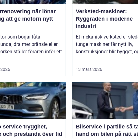
novering när lönar
Verksted-maskiner:
ig att ge motorn nytt
Ryggraden i moderne
industri
or som börjar låta
Et mekanisk verksted er sted
unda, dra mer bränsle eller
tunge maskiner får nytt liv,
orken ställer föraren inför ett
konstruksjoner blir bygget, og
 2026
13 mars 2026
rvice trygghet,
Bilservice i partille så tar du
 och prestanda över tid
hand om bilen på rätt s