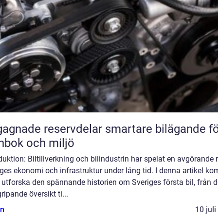
ade reservdelar smartare bilägande för
nbok och miljö
duktion: Biltillverkning och bilindustrin har spelat en avgörande ro
ges ekonomi och infrastruktur under lång tid. I denna artikel k
t utforska den spännande historien om Sveriges första bil, från 
ripande översikt ti...
n
10 jul