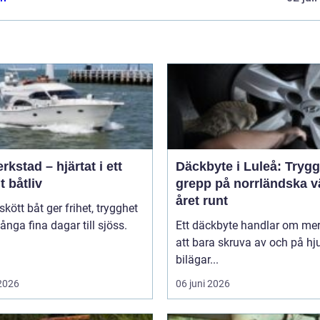
rkstad – hjärtat i ett
Däckbyte i Luleå: Trygg
t båtliv
grepp på norrländska v
året runt
skött båt ger frihet, trygghet
nga fina dagar till sjöss.
Ett däckbyte handlar om me
.
att bara skruva av och på hju
bilägar...
 2026
06 juni 2026