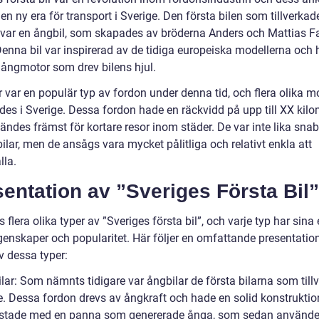
en ny era för transport i Sverige. Den första bilen som tillverkade
 var en ångbil, som skapades av bröderna Anders och Mattias F
enna bil var inspirerad av de tidiga europeiska modellerna och
 ångmotor som drev bilens hjul.
 var en populär typ av fordon under denna tid, och flera olika m
ades i Sverige. Dessa fordon hade en räckvidd på upp till XX kilo
ändes främst för kortare resor inom städer. De var inte lika sn
ilar, men de ansågs vara mycket pålitliga och relativt enkla att
lla.
entation av ”Sveriges Första Bil”
s flera olika typer av ”Sveriges första bil”, och varje typ har sina
genskaper och popularitet. Här följer en omfattande presentatio
v dessa typer:
lar: Som nämnts tidigare var ångbilar de första bilarna som till
ge. Dessa fordon drevs av ångkraft och hade en solid konstruktio
ustade med en panna som genererade ånga, som sedan användes