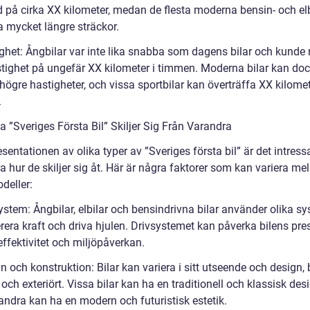
d på cirka XX kilometer, medan de flesta moderna bensin- och elb
a mycket längre sträckor.
ighet: Ångbilar var inte lika snabba som dagens bilar och kunde
tighet på ungefär XX kilometer i timmen. Moderna bilar kan do
ögre hastigheter, och vissa sportbilar kan överträffa XX kilomet
.
a ”Sveriges Första Bil” Skiljer Sig Från Varandra
esentationen av olika typer av ”Sveriges första bil” är det intress
a hur de skiljer sig åt. Här är några faktorer som kan variera me
deller:
ystem: Ångbilar, elbilar och bensindrivna bilar använder olika sy
rera kraft och driva hjulen. Drivsystemet kan påverka bilens pre
ffektivitet och miljöpåverkan.
n och konstruktion: Bilar kan variera i sitt utseende och design,
t och exteriört. Vissa bilar kan ha en traditionell och klassisk des
ndra kan ha en modern och futuristisk estetik.