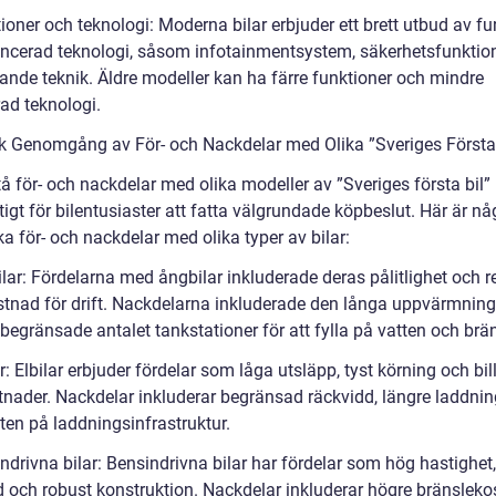
ioner och teknologi: Moderna bilar erbjuder ett brett utbud av fu
ncerad teknologi, såsom infotainmentsystem, säkerhetsfunktio
rande teknik. Äldre modeller kan ha färre funktioner och mindre
ad teknologi.
sk Genomgång av För- och Nackdelar med Olika ”Sveriges Första 
tå för- och nackdelar med olika modeller av ”Sveriges första bil”
tigt för bilentusiaster att fatta välgrundade köpbeslut. Här är nå
ka för- och nackdelar med olika typer av bilar:
lar: Fördelarna med ångbilar inkluderade deras pålitlighet och re
stnad för drift. Nackdelarna inkluderade den långa uppvärmning
begränsade antalet tankstationer för att fylla på vatten och brän
ar: Elbilar erbjuder fördelar som låga utsläpp, tyst körning och bil
stnader. Nackdelar inkluderar begränsad räckvidd, längre laddnin
ten på laddningsinfrastruktur.
ndrivna bilar: Bensindrivna bilar har fördelar som hög hastighet
d och robust konstruktion. Nackdelar inkluderar högre bränsleko