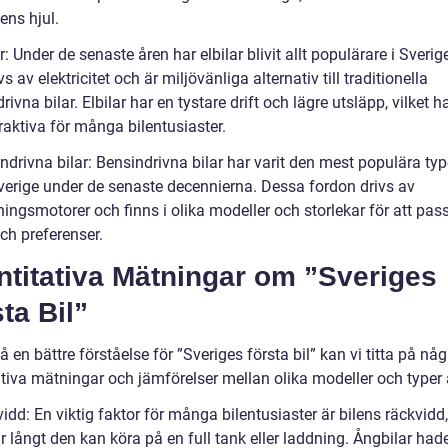
lens hjul.
ar: Under de senaste åren har elbilar blivit allt populärare i Sveri
ivs av elektricitet och är miljövänliga alternativ till traditionella
rivna bilar. Elbilar har en tystare drift och lägre utsläpp, vilket ha
raktiva för många bilentusiaster.
ndrivna bilar: Bensindrivna bilar har varit den mest populära ty
 Sverige under de senaste decennierna. Dessa fordon drivs av
ingsmotorer och finns i olika modeller och storlekar för att pas
ch preferenser.
ntitativa Mätningar om ”Sveriges
ta Bil”
få en bättre förståelse för ”Sveriges första bil” kan vi titta på någ
tiva mätningar och jämförelser mellan olika modeller och typer a
idd: En viktig faktor för många bilentusiaster är bilens räckvidd, 
 långt den kan köra på en full tank eller laddning. Ångbilar had