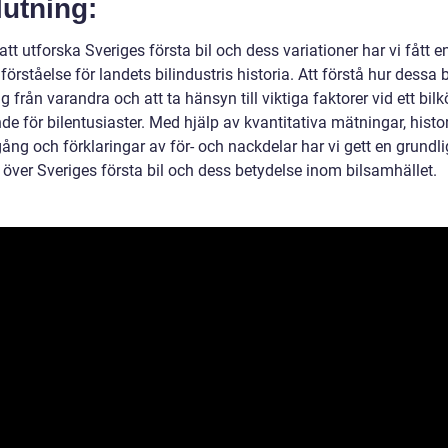
utning:
t utforska Sveriges första bil och dess variationer har vi fått e
förståelse för landets bilindustris historia. Att förstå hur dessa b
sig från varandra och att ta hänsyn till viktiga faktorer vid ett bilk
e för bilentusiaster. Med hjälp av kvantitativa mätningar, histo
ng och förklaringar av för- och nackdelar har vi gett en grundli
 över Sveriges första bil och dess betydelse inom bilsamhället.