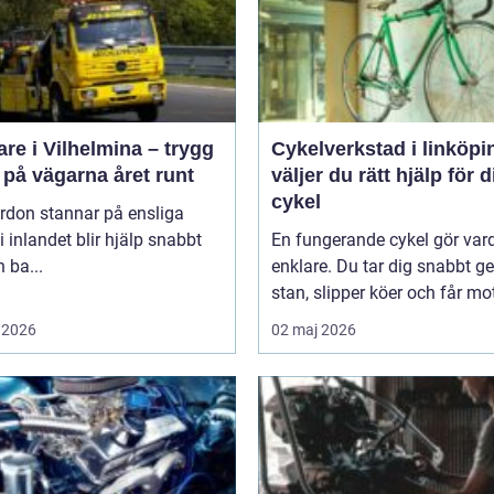
re i Vilhelmina – trygg
Cykelverkstad i linköping
 på vägarna året runt
väljer du rätt hjälp för d
cykel
rdon stannar på ensliga
i inlandet blir hjälp snabbt
En fungerande cykel gör va
 ba...
enklare. Du tar dig snabbt 
stan, slipper köer och får mot
 2026
02 maj 2026