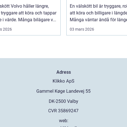
skött Volvo håller längre,
En välskött bil är tryggare, ro
tryggare att köra och tappar
att köra och billigare i längd
 i värde. Många bilägare v...
Många väntar ändå för länge 
s 2026
03 mars 2026
Adress
web: