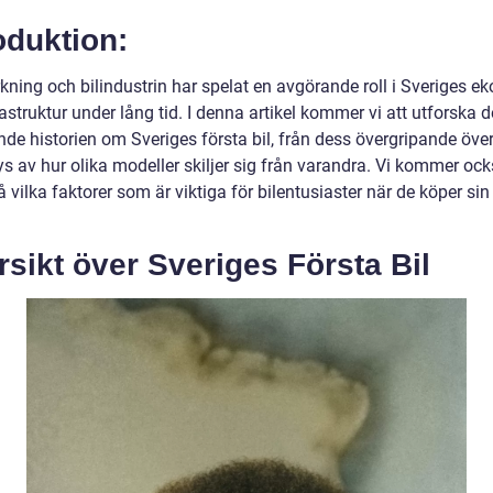
oduktion:
erkning och bilindustrin har spelat en avgörande roll i Sveriges 
astruktur under lång tid. I denna artikel kommer vi att utforska 
e historien om Sveriges första bil, från dess övergripande översi
s av hur olika modeller skiljer sig från varandra. Vi kommer ock
på vilka faktorer som är viktiga för bilentusiaster när de köper si
sikt över Sveriges Första Bil