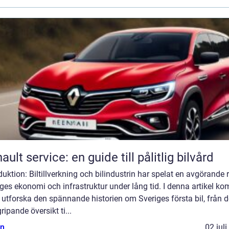
ault service: en guide till pålitlig bilvård
duktion: Biltillverkning och bilindustrin har spelat en avgörande ro
ges ekonomi och infrastruktur under lång tid. I denna artikel k
t utforska den spännande historien om Sveriges första bil, från 
ripande översikt ti...
n
02 jul