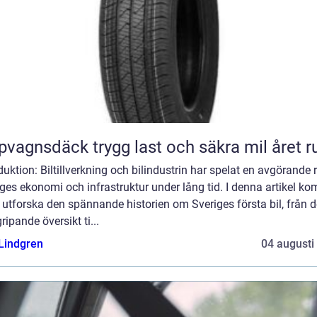
Släpvagnsdäck trygg last och säkra mil året 
duktion: Biltillverkning och bilindustrin har spelat en avgörande ro
ges ekonomi och infrastruktur under lång tid. I denna artikel k
t utforska den spännande historien om Sveriges första bil, från 
ripande översikt ti...
 Lindgren
04 augusti