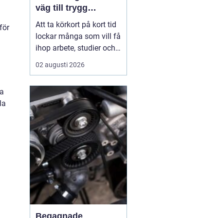
väg till trygg
körning
Att ta körkort på kort tid
för
lockar många som vill få
ihop arbete, studier och
vardag utan att dra ut på
02 augusti 2026
processen i flera
a
månader.
En
da
intensivkurs körkort
la
Falkenberg ger
en tydlig
struktur,...
Begagnade