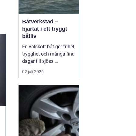
Båtverkstad –
hjärtat i ett tryggt
båtliv
En välskött båt ger frihet,
trygghet och många fina
dagar till sjöss.
Samtidigt kräver ett
02 juli 2026
säkert båtliv mer än bara
bränsle i tanken och en
snabb avspolning efter
säsongen. För mån...