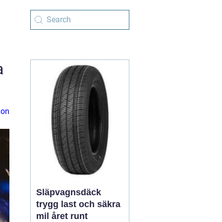
a
ion
Släpvagnsdäck
trygg last och säkra
mil året runt