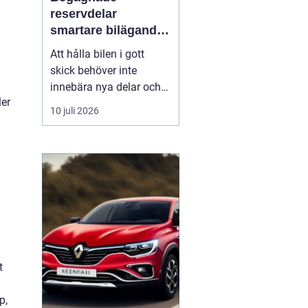
reservdelar
smartare bilägande
för plånbok och
Att hålla bilen i gott
miljö
skick behöver inte
innebära nya delar och
ler
höga kostnader. Allt fler
10 juli 2026
bilägare ser
fördelarna
med begagnade
reservdelar
både
ekonomiskt och ur
miljösynpunkt. Genom
att vä...
t
p,