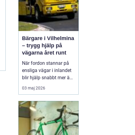
Bärgare i Vilhelmina
– trygg hjälp på
vägarna året runt
När fordon stannar på
ensliga vägar i inlandet
blir hjälp snabbt mer än
bara bekvämlighet det
03 maj 2026
handlar om trygghet. I
Vilhelmina med omnejd
spelar bärgning och
vägassistans en central
roll för både b...