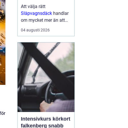
Att välja rätt
Släpvagnsdäck
handlar
om mycket mer än att
bara hitta rätt
04 augusti 2026
dimension. Däckens
kvalitet och skick
påverkar både
bromssträcka, stabilitet,
köregenskaper och i
förlängningen säkerhe...
för
Intensivkurs körkort
falkenberg snabb