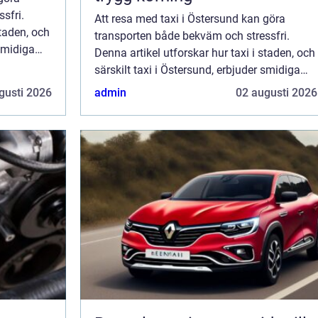
sfri.
Att resa med taxi i Östersund kan göra
staden, och
transporten både bekväm och stressfri.
 smidiga
Denna artikel utforskar hur taxi i staden, och
särskilt taxi i Östersund, erbjuder smidiga
och tillförlitliga lösningar för b&...
gusti 2026
admin
02 augusti 2026