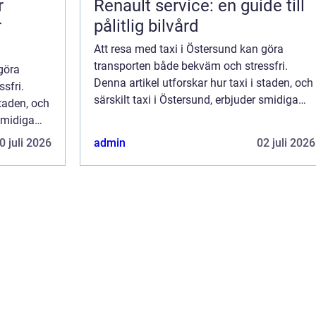
r
Renault service: en guide till
r
pålitlig bilvård
Att resa med taxi i Östersund kan göra
transporten både bekväm och stressfri.
göra
Denna artikel utforskar hur taxi i staden, och
sfri.
särskilt taxi i Östersund, erbjuder smidiga
staden, och
och tillförlitliga lösningar för b&...
 smidiga
0 juli 2026
admin
02 juli 2026