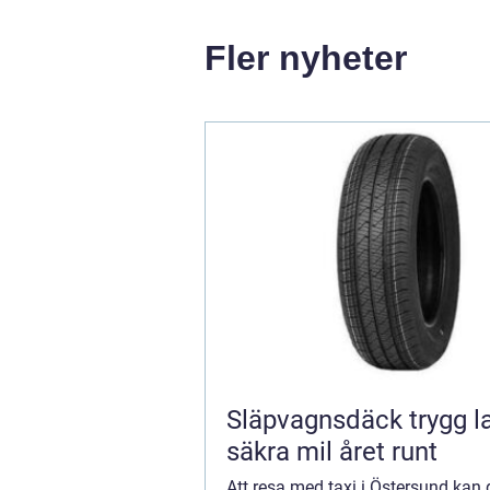
Fler nyheter
Släpvagnsdäck trygg last och
säkra mil året runt
Att resa med taxi i Östersund kan 