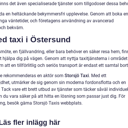
inns det även specialiserade tjänster som tillgodoser dessa beh
bjuda en heltäckande bekymmersfri upplevelse. Genom att boka e
ånga väntetider, och företagens användning av avancerad
 och bekväm.
d taxi i Östersund
smöte, en fjällvandring, eller bara behöver en säker resa hem, fin
att hjälpa dig på vägen. Genom att nyttja taxitjänsterna i området
att en tillförlitlig och seriös transport är endast ett samtal bort
vice rekommenderas en aktör som
Storsjö Taxi
. Med ett
dhet, utmärker de sig genom sin moderna fordonsflotta och en
 Tack vare ett brett utbud av tjänster som täcker såväl individue
n du vara säker på att hitta en lösning som passar just dig. För
ng, besök gärna Storsjö Taxis webbplats.
Läs fler inlägg här