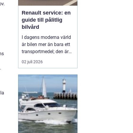
ov.
Renault service: en
n
guide till pålitlig
bilvård
I dagens moderna värld
är bilen mer än bara ett
transportmedel; den är
ns
en viktig del av vårt
02 juli 2026
dagliga liv och ofta en
.
stor investering. Att hålla
bilen i toppskick är
därför avgörande för att
lla
både förlänga dess
livslängd och behålla ett
högt andrahand...