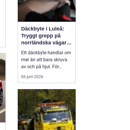
Däckbyte i Luleå:
Tryggt grepp på
norrländska vägar
året runt
Ett däckbyte handlar om
mer än att bara skruva
av och på hjul. För
bilägare i Luleå är rätt
06 juni 2026
däck, monterade på rätt
sätt och vid rätt tidpunkt,
en avgörande
säkerhetsfr&ari...