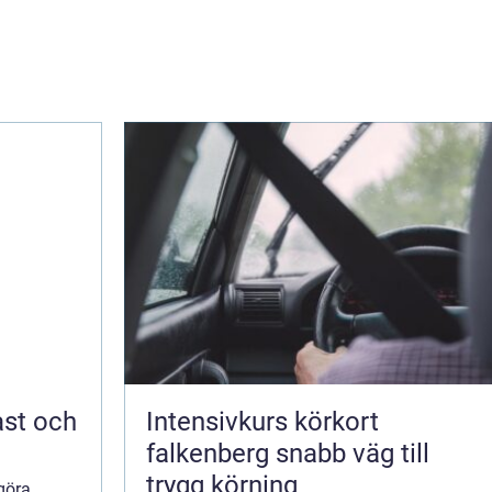
Intensivkurs körkort
falkenberg snabb väg till
trygg körning
göra