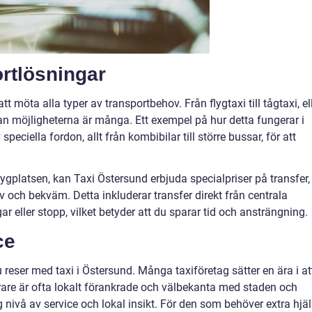
rtlösningar
tt möta alla typer av transportbehov. Från flygtaxi till tågtaxi, el
an möjligheterna är många. Ett exempel på hur detta fungerar i
ciella fordon, allt från kombibilar till större bussar, för att
lygplatsen, kan Taxi Östersund erbjuda specialpriser på transfer,
v och bekväm. Detta inkluderar transfer direkt från centrala
r eller stopp, vilket betyder att du sparar tid och ansträngning.
ce
du reser med taxi i Östersund. Många taxiföretag sätter en ära i at
örare är ofta lokalt förankrade och välbekanta med staden och
 nivå av service och lokal insikt. För den som behöver extra hjäl