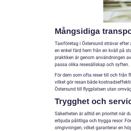
Mångsidiga transpo
Taxiföretag i Östersund strävar efter a
en enkel färd hem från en kväll på st
praktiken är genom användningen av spe
passa olika resesällskap och syften.
För dem som ofta reser till och från f
vilket gör resan både kostnadseffekti
Östersund till flygplatsen utan omväga
Trygghet och servi
Säkerheten är alltid en prioritet när 
erbjuda pålitliga och trygga resor. F
omgivningen, vilket garanterar en hög