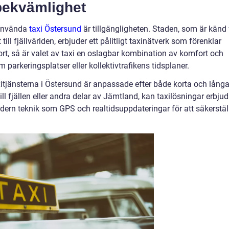
 bekvämlighet
 använda
taxi Östersund
är tillgängligheten. Staden, som är känd 
ll fjällvärlden, erbjuder ett pålitligt taxinätverk som förenklar
rt, så är valet av taxi en oslagbar kombination av komfort och
m parkeringsplatser eller kollektivtrafikens tidsplaner.
xitjänsterna i Östersund är anpassade efter både korta och lång
ll fjällen eller andra delar av Jämtland, kan taxilösningar erbju
ern teknik som GPS och realtidsuppdateringar för att säkerstäl