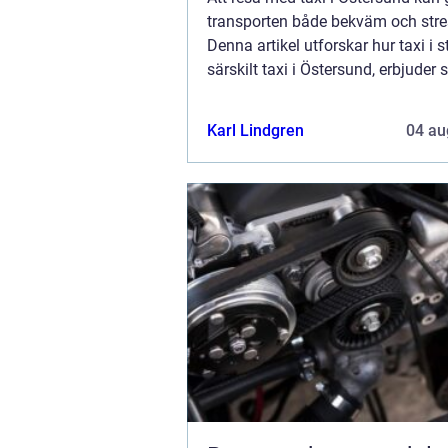
transporten både bekväm och stres
Denna artikel utforskar hur taxi i 
särskilt taxi i Östersund, erbjuder
och tillförlitliga lösningar för b&...
Karl Lindgren
04 au