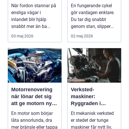
året runt
din cykel
När fordon stannar på
En fungerande cykel
ensliga vägar i
gör vardagen enklare.
inlandet blir hjälp
Du tar dig snabbt
snabbt mer än ba...
genom stan, slipper
köer och får motion ...
03 maj 2026
02 maj 2026
Motorrenovering
Verksted-
när lönar det sig
maskiner:
att ge motorn nytt
Ryggraden i
liv?
moderne industri
En motor som börjar
Et mekanisk verksted
låta annorlunda, dra
er stedet der tunge
mer bränsle eller tappa
maskiner får nytt liv,