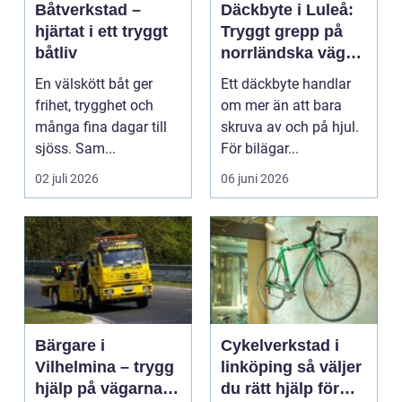
Båtverkstad –
Däckbyte i Luleå:
hjärtat i ett tryggt
Tryggt grepp på
båtliv
norrländska vägar
året runt
En välskött båt ger
Ett däckbyte handlar
frihet, trygghet och
om mer än att bara
många fina dagar till
skruva av och på hjul.
sjöss. Sam...
För bilägar...
02 juli 2026
06 juni 2026
Bärgare i
Cykelverkstad i
Vilhelmina – trygg
linköping så väljer
hjälp på vägarna
du rätt hjälp för