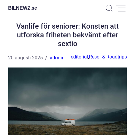
BILNEWZ.
se
Vanlife för seniorer: Konsten att
utforska friheten bekvämt efter
sextio
editorial
,
Resor & Roadtrips
20 augusti 2025
admin