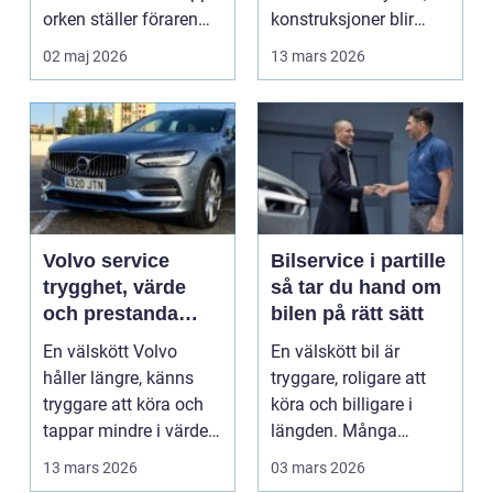
orken ställer föraren
konstruksjoner blir
inför ett val...
bygget, og...
02 maj 2026
13 mars 2026
Volvo service
Bilservice i partille
trygghet, värde
så tar du hand om
och prestanda
bilen på rätt sätt
över tid
En välskött Volvo
En välskött bil är
håller längre, känns
tryggare, roligare att
tryggare att köra och
köra och billigare i
tappar mindre i värde.
längden. Många
Många bilägare v...
väntar ändå för länge
13 mars 2026
03 mars 2026
...