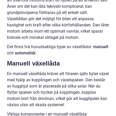
att överföra motorns kraft till hjulen på ett effektivt sätt.
Även om det kan låta tekniskt komplicerat, kan
grundprinciperna förklaras på ett enkelt sätt.
Växellådan gör det möjligt för bilen att anpassa
hastighet och kraft efter olika körförhållanden. Den låter
motorn arbeta inom ett optimalt varvtal, vilket sparar
bränsle och minskar slitaget på motorn.
Det finns två huvudsakliga typer av växellådor:
manuell
och
automatisk
.
Manuell växellåda
En manuell växellåda kräver att föraren själv byter växel
med hjälp av kopplingen och växelspaken. Den består
av kugghjul som är placerade på olika axlar. När du
flyttar spaken och trycker på kopplingen, kopplas
motorn bort från drivlinan, vilket gör att kugghjulen kan
växlas utan att skada systemet.
Viktiga komponenter i en manuell växellåda: