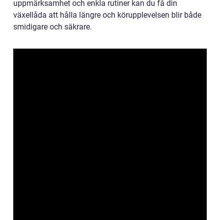
uppmärksamhet och enkla rutiner kan du få din
växellåda att hålla längre och körupplevelsen blir både
smidigare och säkrare.