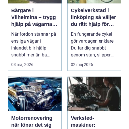
Bärgare i
Cykelverkstad i
Vilhelmina – trygg
linköping så väljer
hjälp på vägarna
du rätt hjälp för
året runt
din cykel
När fordon stannar på
En fungerande cykel
ensliga vägar i
gör vardagen enklare.
inlandet blir hjälp
Du tar dig snabbt
snabbt mer än ba...
genom stan, slipper
köer och får motion ...
03 maj 2026
02 maj 2026
Motorrenovering
Verksted-
när lönar det sig
maskiner: