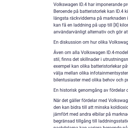
Volkswagen ID.4 har imponerande pres
Beroende på batteristorlek kan ID.4 kö
längsta räckvidderna på marknaden i
kan få en laddning på upp till [X] kil
användarvänligt alternativ och gör at
En diskussion om hur olika Volkswage
Även om alla Volkswagen ID.4-model
stil, finns det skillnader i utrustnin
exempel kan olika batteristorlekar p
välja mellan olika infotainmentsystem
bilentusiaster med olika behov och pr
En historisk genomgång av fördelar 
När det gäller fördelar med Volkswag
den kan bidra till att minska koldio
jämfört med andra elbilar på markna
begränsad tillgång till laddningsstatio
nackdelarna kan variera beroende på 