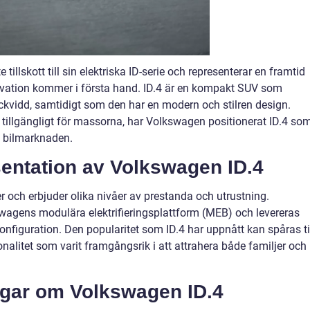
illskott till sin elektriska ID-serie och representerar en framtid
novation kommer i första hand. ID.4 är en kompakt SUV som
kvidd, samtidigt som den har en modern och stilren design.
 tillgängligt för massorna, har Volkswagen positionerat ID.4 so
a bilmarknaden.
entation av Volkswagen ID.4
er och erbjuder olika nivåer av prestanda och utrustning.
agens modulära elektrifieringsplattform (MEB) och levereras
onfiguration. Den popularitet som ID.4 har uppnått kan spåras ti
alitet som varit framgångsrik i att attrahera både familjer och
ngar om Volkswagen ID.4