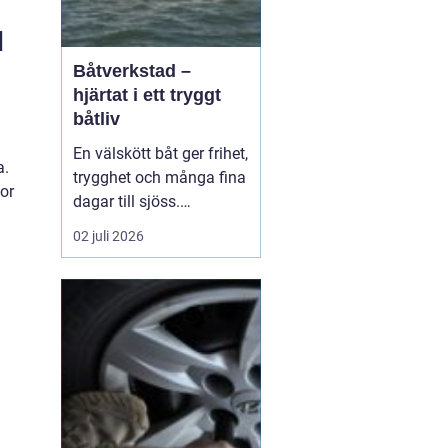
d
Båtverkstad –
hjärtat i ett tryggt
båtliv
En välskött båt ger frihet,
a.
trygghet och många fina
or
dagar till sjöss.
Samtidigt kräver ett
02 juli 2026
säkert båtliv mer än bara
bränsle i tanken och en
snabb avspolning efter
säsongen. För mån...