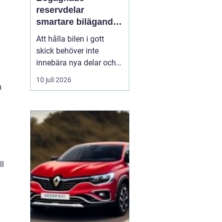
reservdelar
smartare bilägande
för plånbok och
Att hålla bilen i gott
miljö
skick behöver inte
innebära nya delar och
höga kostnader. Allt fler
10 juli 2026
bilägare ser
fördelarna
m
med begagnade
reservdelar
både
ekonomiskt och ur
miljösynpunkt. Genom
att vä...
ll