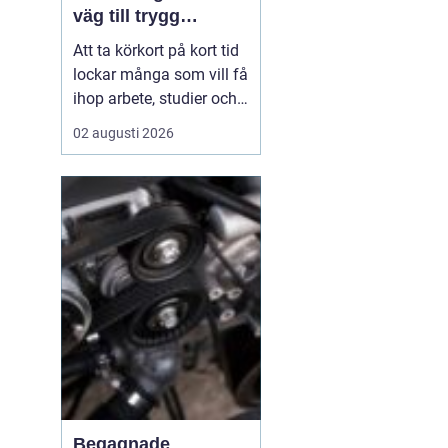
väg till trygg
körning
Att ta körkort på kort tid
lockar många som vill få
ihop arbete, studier och
vardag utan att dra ut på
02 augusti 2026
processen i flera
månader.
En
intensivkurs körkort
Falkenberg ger
en tydlig
struktur,...
Begagnade