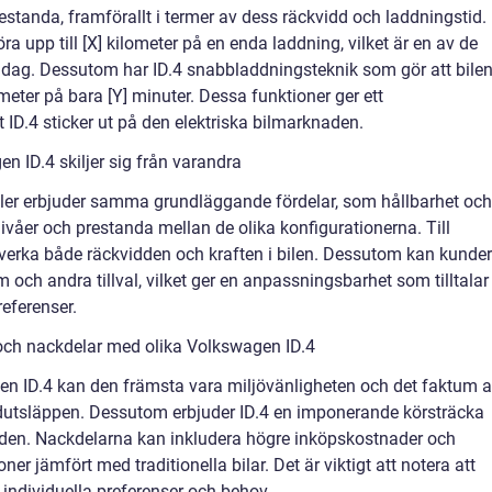
tanda, framförallt i termer av dess räckvidd och laddningstid.
ra upp till [X] kilometer på en enda laddning, vilket är en av de
dag. Dessutom har ID.4 snabbladdningsteknik som gör att bile
ometer på bara [Y] minuter. Dessa funktioner ger ett
t ID.4 sticker ut på den elektriska bilmarknaden.
n ID.4 skiljer sig från varandra
ler erbjuder samma grundläggande fördelar, som hållbarhet och
gsnivåer och prestanda mellan de olika konfigurationerna. Till
åverka både räckvidden och kraften i bilen. Dessutom kan kunder
 och andra tillval, vilket ger en anpassningsbarhet som tilltalar
eferenser.
och nackdelar med olika Volkswagen ID.4
en ID.4 kan den främsta vara miljövänligheten och det faktum a
xidutsläppen. Dessutom erbjuder ID.4 en imponerande körsträcka
den. Nackdelarna kan inkludera högre inköpskostnader och
ner jämfört med traditionella bilar. Det är viktigt att notera att
individuella preferenser och behov.