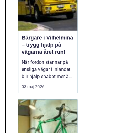
Bärgare i Vilhelmina
– trygg hjälp på
vägarna året runt
När fordon stannar på
ensliga vägar i inlandet
blir hjälp snabbt mer än
bara bekvämlighet det
03 maj 2026
handlar om trygghet. I
Vilhelmina med omnejd
spelar bärgning och
vägassistans en central
roll för både b...