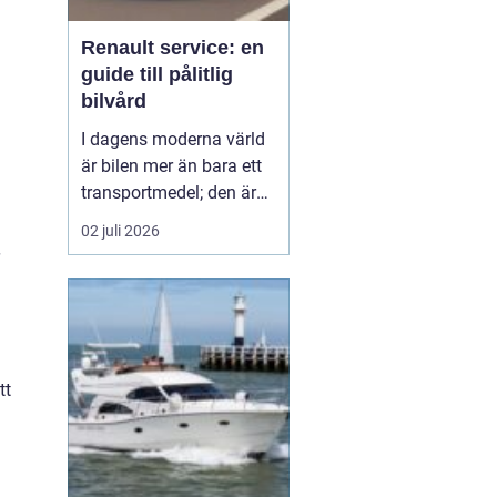
Renault service: en
n
guide till pålitlig
bilvård
I dagens moderna värld
är bilen mer än bara ett
transportmedel; den är
en viktig del av vårt
02 juli 2026
dagliga liv och ofta en
stor investering. Att hålla
bilen i toppskick är
därför avgörande för att
både förlänga dess
livslängd och behålla ett
tt
högt andrahand...