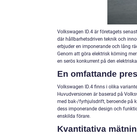
Volkswagen ID.4 är företagets senaste t
där hållbarhetsdriven teknik och in
erbjuder en imponerande och lång räc
Genom att göra elektrisk körning mer
en serös konkurrent på den elektrisk
En omfattande pres
Volkswagen ID.4 finns i olika variant
Huvudversionen är baserad på Volksw
med bak-/fyrhjulsdrift, beroende på k
dess imponerande design och funktion
enskilda förare.
Kvantitativa mätni