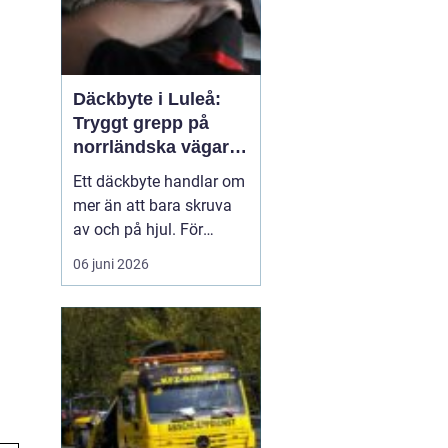
Däckbyte i Luleå:
Tryggt grepp på
norrländska vägar
året runt
Ett däckbyte handlar om
mer än att bara skruva
av och på hjul. För
bilägare i Luleå är rätt
06 juni 2026
däck, monterade på rätt
sätt och vid rätt tidpunkt,
en avgörande
säkerhetsfr&ari...