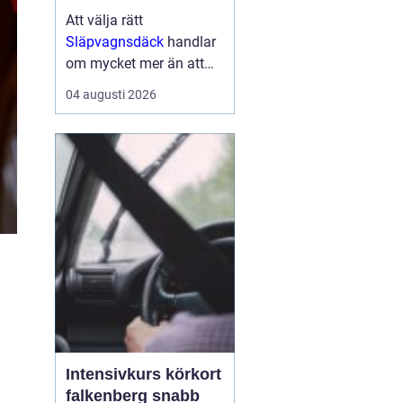
Att välja rätt
Släpvagnsdäck
handlar
om mycket mer än att
bara hitta rätt
04 augusti 2026
dimension. Däckens
kvalitet och skick
påverkar både
bromssträcka, stabilitet,
köregenskaper och i
förlängningen säkerhe...
Intensivkurs körkort
falkenberg snabb