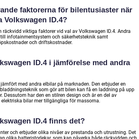
ande faktorerna för bilentusiaster när
pa Volkswagen ID.4?
h räckvidd viktiga faktorer vid val av Volkswagen ID.4. Andra
ng till infotainmentsystem och säkerhetsteknik samt
köpskostnader och driftskostnader.
olkswagen ID.4 i jämförelse med andra
r jämfört med andra elbilar på marknaden. Den erbjuder en
laddningsteknik som gör att bilen kan få en laddning på upp
ter. Dessutom har den en stilren design och är en del av
lektriska bilar mer tillgängliga för massorna.
lkswagen ID.4 finns det?
anter och erbjuder olika nivåer av prestanda och utrustning. Det
lan olika batteristorlekar, som kan påverka både räckvidden och