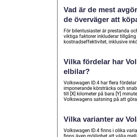
Vad är de mest avgör
de överväger att kö
För bilentusiaster är prestanda oc
viktiga faktorer inkluderar tillgå
kostnadseffektivitet, inklusive in
Vilka fördelar har V
elbilar?
Volkswagen ID.4 har flera fördela
imponerande körsträcka och snabb
till [X] kilometer på bara [Y] minu
Volkswagens satsning på att göra e
Vilka varianter av Vo
Volkswagen ID.4 finns i olika vari
finns även möjlighet att välja mel