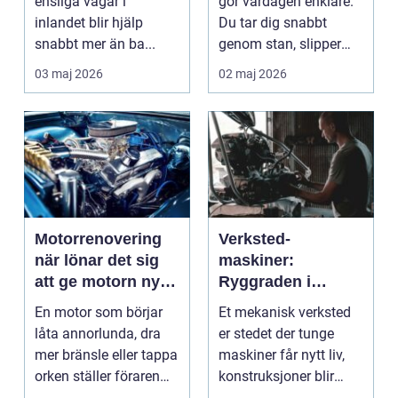
ensliga vägar i
gör vardagen enklare.
inlandet blir hjälp
Du tar dig snabbt
snabbt mer än ba...
genom stan, slipper
köer och får motion ...
03 maj 2026
02 maj 2026
Motorrenovering
Verksted-
när lönar det sig
maskiner:
att ge motorn nytt
Ryggraden i
liv?
moderne industri
En motor som börjar
Et mekanisk verksted
låta annorlunda, dra
er stedet der tunge
mer bränsle eller tappa
maskiner får nytt liv,
orken ställer föraren
konstruksjoner blir
inför ett val...
bygget, og...