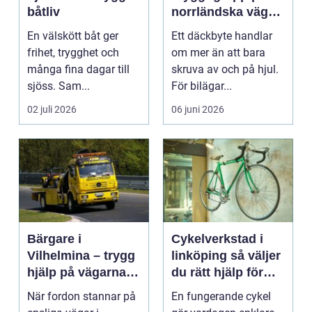
båtliv
norrländska vägar
året runt
En välskött båt ger
Ett däckbyte handlar
frihet, trygghet och
om mer än att bara
många fina dagar till
skruva av och på hjul.
sjöss. Sam...
För bilägar...
02 juli 2026
06 juni 2026
Bärgare i
Cykelverkstad i
Vilhelmina – trygg
linköping så väljer
hjälp på vägarna
du rätt hjälp för
året runt
din cykel
När fordon stannar på
En fungerande cykel