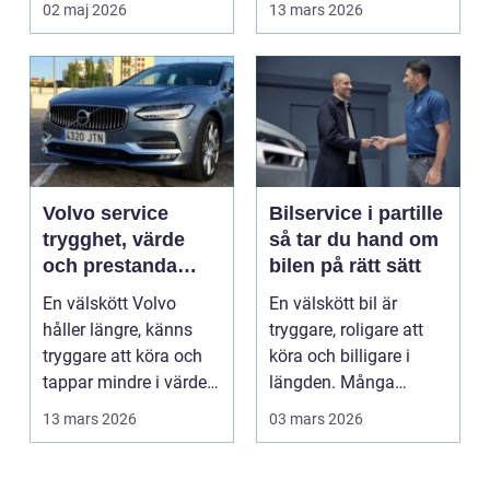
02 maj 2026
13 mars 2026
Volvo service
Bilservice i partille
trygghet, värde
så tar du hand om
och prestanda
bilen på rätt sätt
över tid
En välskött Volvo
En välskött bil är
håller längre, känns
tryggare, roligare att
tryggare att köra och
köra och billigare i
tappar mindre i värde.
längden. Många
Många bilägare v...
väntar ändå för länge
13 mars 2026
03 mars 2026
...