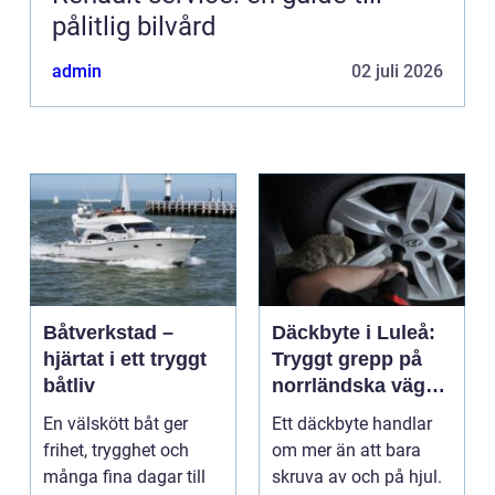
pålitlig bilvård
admin
02 juli 2026
Båtverkstad –
Däckbyte i Luleå:
hjärtat i ett tryggt
Tryggt grepp på
båtliv
norrländska vägar
året runt
En välskött båt ger
Ett däckbyte handlar
frihet, trygghet och
om mer än att bara
många fina dagar till
skruva av och på hjul.