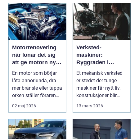
Motorrenovering
Verksted-
när lönar det sig
maskiner:
att ge motorn nytt
Ryggraden i
liv?
moderne industri
En motor som börjar
Et mekanisk verksted
låta annorlunda, dra
er stedet der tunge
mer bränsle eller tappa
maskiner får nytt liv,
orken ställer föraren
konstruksjoner blir
inför ett val...
bygget, og...
02 maj 2026
13 mars 2026