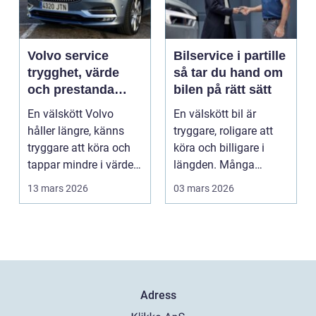
Volvo service
Bilservice i partille
trygghet, värde
så tar du hand om
och prestanda
bilen på rätt sätt
över tid
En välskött Volvo
En välskött bil är
håller längre, känns
tryggare, roligare att
tryggare att köra och
köra och billigare i
tappar mindre i värde.
längden. Många
Många bilägare v...
väntar ändå för länge
13 mars 2026
03 mars 2026
...
Adress