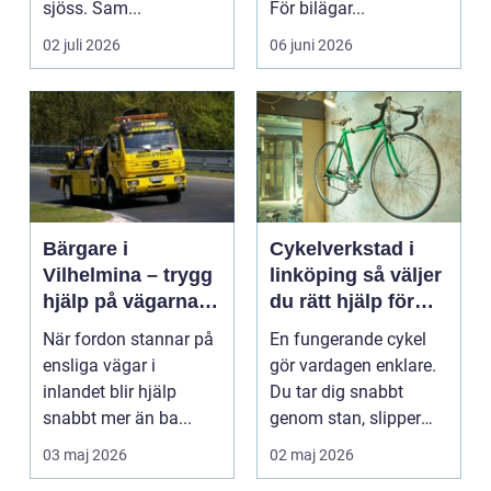
sjöss. Sam...
För bilägar...
02 juli 2026
06 juni 2026
Bärgare i
Cykelverkstad i
Vilhelmina – trygg
linköping så väljer
hjälp på vägarna
du rätt hjälp för
året runt
din cykel
När fordon stannar på
En fungerande cykel
ensliga vägar i
gör vardagen enklare.
inlandet blir hjälp
Du tar dig snabbt
snabbt mer än ba...
genom stan, slipper
köer och får motion ...
03 maj 2026
02 maj 2026