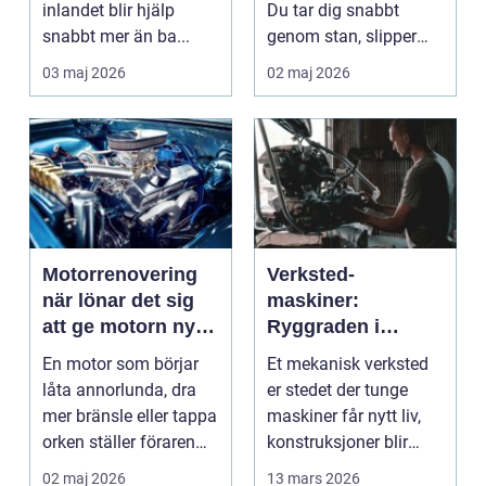
inlandet blir hjälp
Du tar dig snabbt
snabbt mer än ba...
genom stan, slipper
köer och får motion ...
03 maj 2026
02 maj 2026
Motorrenovering
Verksted-
när lönar det sig
maskiner:
att ge motorn nytt
Ryggraden i
liv?
moderne industri
En motor som börjar
Et mekanisk verksted
låta annorlunda, dra
er stedet der tunge
mer bränsle eller tappa
maskiner får nytt liv,
orken ställer föraren
konstruksjoner blir
inför ett val...
bygget, og...
02 maj 2026
13 mars 2026