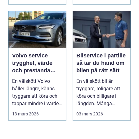
Volvo service
Bilservice i partille
trygghet, värde
så tar du hand om
och prestanda
bilen på rätt sätt
över tid
En välskött Volvo
En välskött bil är
håller längre, känns
tryggare, roligare att
tryggare att köra och
köra och billigare i
tappar mindre i värde.
längden. Många
Många bilägare v...
väntar ändå för länge
13 mars 2026
03 mars 2026
...