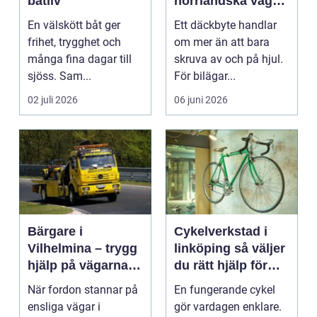
båtliv
norrländska vägar
året runt
En välskött båt ger
Ett däckbyte handlar
frihet, trygghet och
om mer än att bara
många fina dagar till
skruva av och på hjul.
sjöss. Sam...
För bilägar...
02 juli 2026
06 juni 2026
Bärgare i
Cykelverkstad i
Vilhelmina – trygg
linköping så väljer
hjälp på vägarna
du rätt hjälp för
året runt
din cykel
När fordon stannar på
En fungerande cykel
ensliga vägar i
gör vardagen enklare.