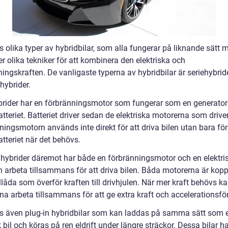
s olika typer av hybridbilar, som alla fungerar på liknande sätt 
 olika tekniker för att kombinera den elektriska och
ingskraften. De vanligaste typerna av hybridbilar är seriehybrid
lhybrider.
brider har en förbränningsmotor som fungerar som en generator 
tteriet. Batteriet driver sedan de elektriska motorerna som driver
ingsmotorn används inte direkt för att driva bilen utan bara för
tteriet när det behövs.
llhybrider däremot har både en förbränningsmotor och en elektri
 arbeta tillsammans för att driva bilen. Båda motorerna är koppl
låda som överför kraften till drivhjulen. När mer kraft behövs k
na arbeta tillsammans för att ge extra kraft och accelerationsf
ns även plug-in hybridbilar som kan laddas på samma sätt som 
k bil och köras på ren eldrift under längre sträckor. Dessa bilar h