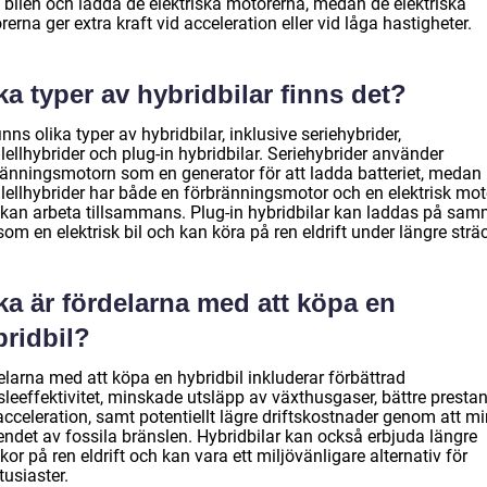
a bilen och ladda de elektriska motorerna, medan de elektriska
erna ger extra kraft vid acceleration eller vid låga hastigheter.
ka typer av hybridbilar finns det?
inns olika typer av hybridbilar, inklusive seriehybrider,
lellhybrider och plug-in hybridbilar. Seriehybrider använder
ränningsmotorn som en generator för att ladda batteriet, medan
llellhybrider har både en förbränningsmotor och en elektrisk mot
kan arbeta tillsammans. Plug-in hybridbilar kan laddas på sa
som en elektrisk bil och kan köra på ren eldrift under längre strä
ka är fördelarna med att köpa en
bridbil?
elarna med att köpa en hybridbil inkluderar förbättrad
sleeffektivitet, minskade utsläpp av växthusgaser, bättre presta
acceleration, samt potentiellt lägre driftskostnader genom att m
endet av fossila bränslen. Hybridbilar kan också erbjuda längre
kor på ren eldrift och kan vara ett miljövänligare alternativ för
tusiaster.