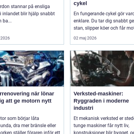
cykel
rdon stannar på ensliga
i inlandet blir hjälp snabbt
En fungerande cykel gör va
 ba...
enklare. Du tar dig snabbt 
stan, slipper köer och får mot
 2026
02 maj 2026
novering när lönar
Verksted-maskiner:
ig att ge motorn nytt
Ryggraden i moderne
industri
or som börjar låta
Et mekanisk verksted er sted
unda, dra mer bränsle eller
tunge maskiner får nytt liv,
orken ställer föraren inför ett
konstruksjoner blir bygget, og