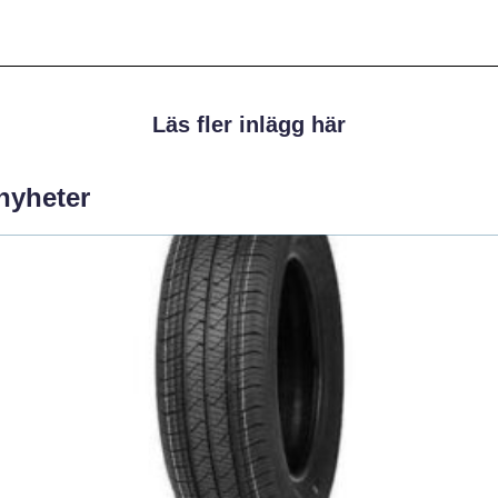
Läs fler inlägg här
 nyheter