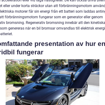
d acceleration eller vid låga hastigheter. De kan också driva bilen
et eller under korta sträckor utan att förbränningsmotorn använd
ektriska motorer får sin energi från ett batteri som laddas anti
tt förbränningsmotorn fungerar som en generator eller genom
ativ bromsning. Regenerativ bromsning innebär att den kinetisk
 som genereras när en bil bromsar omvandlas till elektrisk energ
atteriet.
omfattande presentation av hur e
idbil fungerar