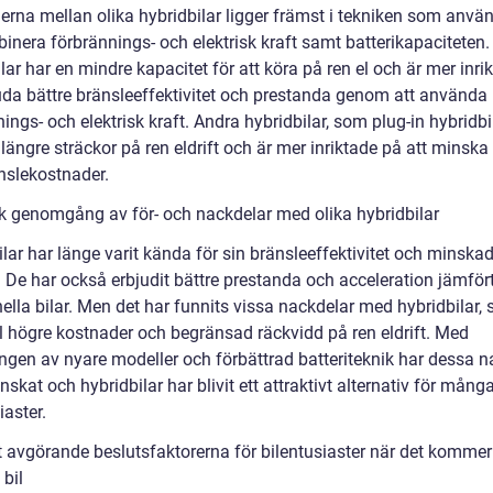
erna mellan olika hybridbilar ligger främst i tekniken som använ
inera förbrännings- och elektrisk kraft samt batterikapaciteten.
lar har en mindre kapacitet för att köra på ren el och är mer inri
juda bättre bränsleeffektivitet och prestanda genom att använda
ings- och elektrisk kraft. Andra hybridbilar, som plug-in hybridbi
längre sträckor på ren eldrift och är mer inriktade på att minska
nslekostnader.
sk genomgång av för- och nackdelar med olika hybridbilar
lar har länge varit kända för sin bränsleeffektivitet och minska
. De har också erbjudit bättre prestanda och acceleration jämfö
nella bilar. Men det har funnits vissa nackdelar med hybridbilar, s
 högre kostnader och begränsad räckvidd på ren eldrift. Med
ingen av nyare modeller och förbättrad batteriteknik har dessa n
skat och hybridbilar har blivit ett attraktivt alternativ för mång
iaster.
 avgörande beslutsfaktorerna för bilentusiaster när det kommer t
bil