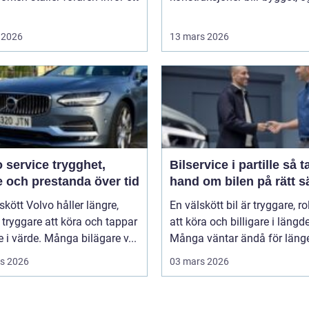
 2026
13 mars 2026
rvice trygghet,
Bilservice i partille så tar du
 och prestanda över tid
hand om bilen på rätt s
skött Volvo håller längre,
En välskött bil är tryggare, ro
tryggare att köra och tappar
att köra och billigare i längd
 i värde. Många bilägare v...
Många väntar ändå för länge 
s 2026
03 mars 2026