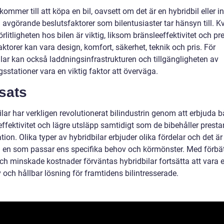
kommer till att köpa en bil, oavsett om det är en hybridbil eller in
a avgörande beslutsfaktorer som bilentusiaster tar hänsyn till. Kv
förlitligheten hos bilen är viktig, liksom bränsleeffektivitet och p
ktorer kan vara design, komfort, säkerhet, teknik och pris. För
ilar kan också laddningsinfrastrukturen och tillgängligheten av
sstationer vara en viktig faktor att överväga.
sats
lar har verkligen revolutionerat bilindustrin genom att erbjuda 
effektivitet och lägre utsläpp samtidigt som de bibehåller prest
tion. Olika typer av hybridbilar erbjuder olika fördelar och det är 
ja en som passar ens specifika behov och körmönster. Med förbä
och minskade kostnader förväntas hybridbilar fortsätta att vara 
v och hållbar lösning för framtidens bilintresserade.