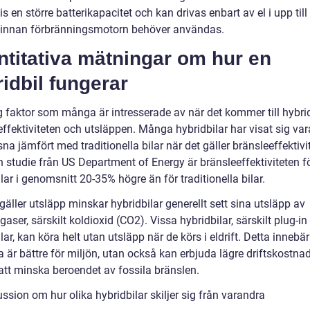
is en större batterikapacitet och kan drivas enbart av el i upp till
 innan förbränningsmotorn behöver användas.
titativa mätningar om hur en
idbil fungerar
g faktor som många är intresserade av när det kommer till hybrid
ffektiviteten och utsläppen. Många hybridbilar har visat sig var
na jämfört med traditionella bilar när det gäller bränsleeffektivit
n studie från US Department of Energy är bränsleeffektiviteten f
lar i genomsnitt 20-35% högre än för traditionella bilar.
gäller utsläpp minskar hybridbilar generellt sett sina utsläpp av
aser, särskilt koldioxid (CO2). Vissa hybridbilar, särskilt plug-in
lar, kan köra helt utan utsläpp när de körs i eldrift. Detta innebär
a är bättre för miljön, utan också kan erbjuda lägre driftskostna
tt minska beroendet av fossila bränslen.
ssion om hur olika hybridbilar skiljer sig från varandra