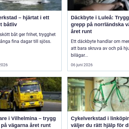
rkstad – hjärtat i ett
Däckbyte i Luleå: Trygg
t båtliv
grepp på norrländska v
året runt
skött båt ger frihet, trygghet
nga fina dagar till sjöss.
Ett däckbyte handlar om me
.
att bara skruva av och på hju
bilägar...
 2026
06 juni 2026
re i Vilhelmina – trygg
Cykelverkstad i linköping
 på vägarna året runt
väljer du rätt hjälp för d