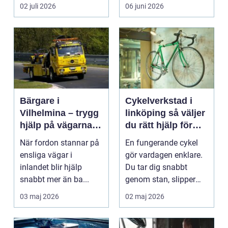
02 juli 2026
06 juni 2026
Bärgare i
Cykelverkstad i
Vilhelmina – trygg
linköping så väljer
hjälp på vägarna
du rätt hjälp för
året runt
din cykel
När fordon stannar på
En fungerande cykel
ensliga vägar i
gör vardagen enklare.
inlandet blir hjälp
Du tar dig snabbt
snabbt mer än ba...
genom stan, slipper
köer och får motion ...
03 maj 2026
02 maj 2026