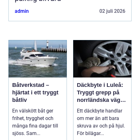
admin
02 juli 2026
Båtverkstad –
Däckbyte i Luleå:
hjärtat i ett tryggt
Tryggt grepp på
båtliv
norrländska vägar
året runt
En välskött båt ger
Ett däckbyte handlar
frihet, trygghet och
om mer än att bara
många fina dagar till
skruva av och på hjul.
sjöss. Sam...
För bilägar...