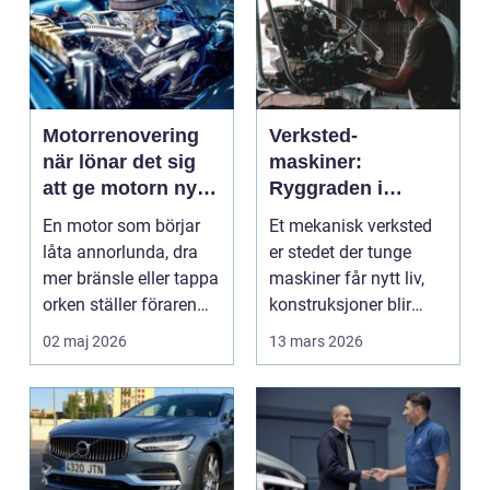
Motorrenovering
Verksted-
när lönar det sig
maskiner:
att ge motorn nytt
Ryggraden i
liv?
moderne industri
En motor som börjar
Et mekanisk verksted
låta annorlunda, dra
er stedet der tunge
mer bränsle eller tappa
maskiner får nytt liv,
orken ställer föraren
konstruksjoner blir
inför ett val...
bygget, og...
02 maj 2026
13 mars 2026