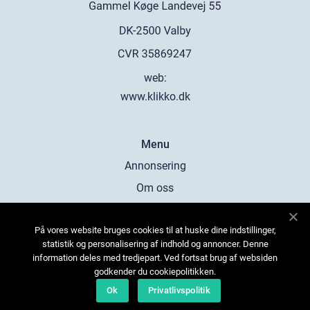
web:
www.klikko.dk
Menu
Annonsering
Om oss
Cookies
På vores website bruges cookies til at huske dine indstillinger,
Kontakta oss
statistik og personalisering af indhold og annoncer. Denne
Sitemap
information deles med tredjepart. Ved fortsat brug af websiden
godkender du cookiepolitikken.
Ok
Privatlivspolitik