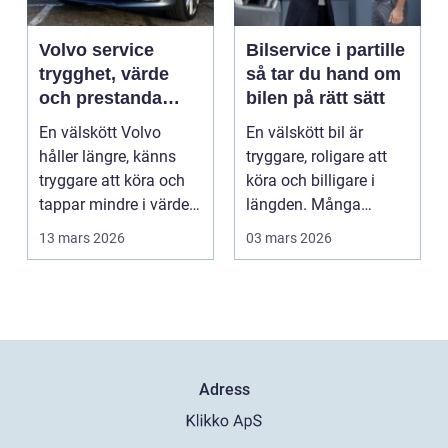
Volvo service
Bilservice i partille
trygghet, värde
så tar du hand om
och prestanda
bilen på rätt sätt
över tid
En välskött Volvo
En välskött bil är
håller längre, känns
tryggare, roligare att
tryggare att köra och
köra och billigare i
tappar mindre i värde.
längden. Många
Många bilägare v...
väntar ändå för länge
13 mars 2026
03 mars 2026
...
Adress