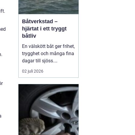
ft.
Båtverkstad –
hjärtat i ett tryggt
med
båtliv
En välskött båt ger frihet,
trygghet och många fina
m.
dagar till sjöss.
Samtidigt kräver ett
02 juli 2026
säkert båtliv mer än bara
bränsle i tanken och en
ör
snabb avspolning efter
säsongen. För mån...
a