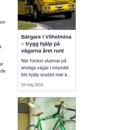
 om
Bärgare i Vilhelmina
– trygg hjälp på
a
vägarna året runt
När fordon stannar på
ar
ensliga vägar i inlandet
åde
blir hjälp snabbt mer än
bara bekvämlighet det
03 maj 2026
handlar om trygghet. I
Vilhelmina med omnejd
spelar bärgning och
vägassistans en central
roll för både b...