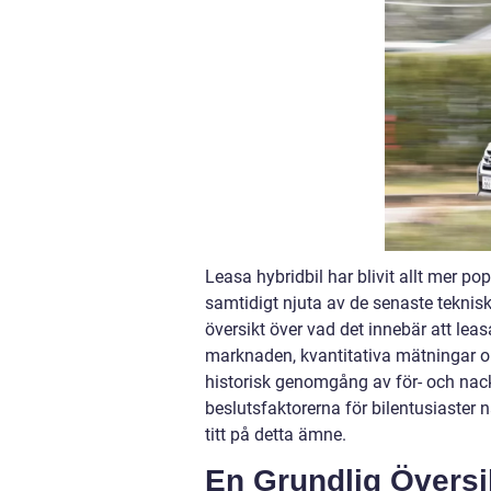
Leasa hybridbil har blivit allt mer p
samtidigt njuta av de senaste teknis
översikt över vad det innebär att leas
marknaden, kvantitativa mätningar om 
historisk genomgång av för- och nack
beslutsfaktorerna för bilentusiaster n
titt på detta ämne.
En Grundlig Översi