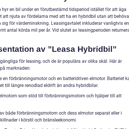
 hyr en bil under en förutbestämd tidsperiod istället för att äga
et att njuta av fördelarna med att ha en hybridbil utan att behöva
 sig för värdeminskning. Leasingavtalet inkluderar vanligtvis en
 antal körda mil per år. Vid slutet av leasingperioden returner
entation av ”Leasa Hybridbil”
llgängliga för leasing, och de är populära av olika skäl. Här är
a på marknaden:
de en förbränningsmotor och en batteridriven elmotor. Batteriet k
t till längre renodlad eldrift än andra hybridbilar.
 elmotorn som stöd till förbränningsmotorn och hjälper till att
s av både förbränningsmotorn och dess elmotor separat eller i
skillnader i körstil och bränsleekonomi.