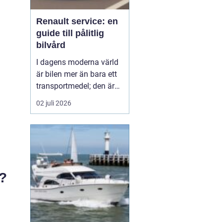
Renault service: en
guide till pålitlig
bilvård
I dagens moderna värld
är bilen mer än bara ett
transportmedel; den är
en viktig del av vårt
02 juli 2026
dagliga liv och ofta en
stor investering. Att hålla
bilen i toppskick är
därför avgörande för att
både förlänga dess
livslängd och behålla ett
a?
högt andrahand...