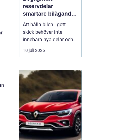
reservdelar
smartare bilägande
för plånbok och
Att hålla bilen i gott
miljö
skick behöver inte
ar
innebära nya delar och
höga kostnader. Allt fler
10 juli 2026
bilägare ser
fördelarna
med begagnade
reservdelar
både
ekonomiskt och ur
miljösynpunkt. Genom
an
att vä...