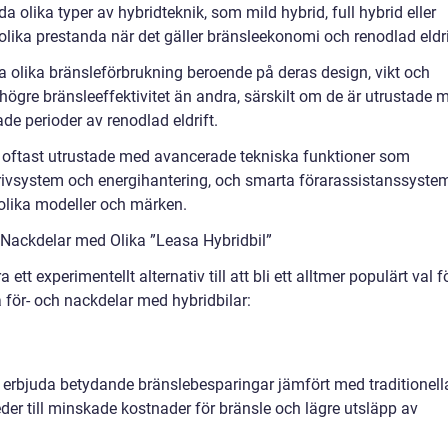
 olika typer av hybridteknik, som mild hybrid, full hybrid eller
lika prestanda när det gäller bränsleekonomi och renodlad eldri
a olika bränsleförbrukning beroende på deras design, vikt och
ögre bränsleeffektivitet än andra, särskilt om de är utrustade 
ade perioder av renodlad eldrift.
är oftast utrustade med avancerade tekniska funktioner som
rivsystem och energihantering, och smarta förarassistanssyste
olika modeller och märken.
Nackdelar med Olika ”Leasa Hybridbil”
 ett experimentellt alternativ till att bli ett alltmer populärt val f
a för- och nackdelar med hybridbilar:
an erbjuda betydande bränslebesparingar jämfört med traditionell
eder till minskade kostnader för bränsle och lägre utsläpp av