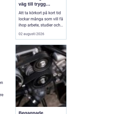
väg till trygg
körning
Att ta körkort på kort tid
lockar många som vill få
ihop arbete, studier och
vardag utan att dra ut på
02 augusti 2026
processen i flera
månader.
En
intensivkurs körkort
Falkenberg ger
en tydlig
struktur,...
h
en
re
Begagnade