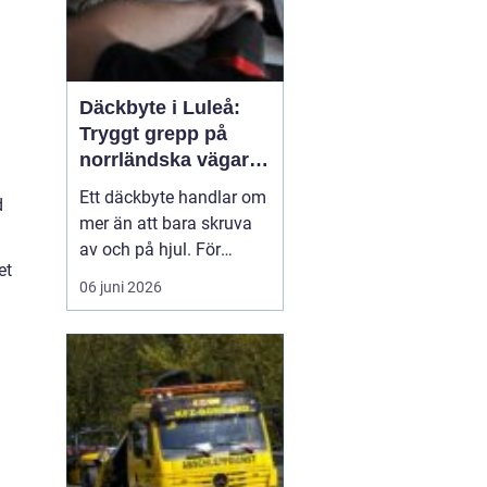
Däckbyte i Luleå:
Tryggt grepp på
norrländska vägar
året runt
Ett däckbyte handlar om
d
mer än att bara skruva
av och på hjul. För
et
bilägare i Luleå är rätt
06 juni 2026
däck, monterade på rätt
sätt och vid rätt tidpunkt,
en avgörande
säkerhetsfr&ari...