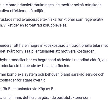
ar inte bara bränsleförbrukningen, de medför också minskade
ativa effekterna på miljön.
utrustade med avancerade tekniska funktioner som regenerativ
, vilket ger en förbättrad körupplevelse.
enderar att ha en högre inköpskostnad än traditionella bilar me
et svårt för vissa bilentusiaster att motivera kostnaden.
 hybridmodeller har en begränsad räckvidd i renodlad eldrift, vilk
ll minska sin beroende av fossila bränslen.
 mer komplexa system och behöver ibland särskild service och
ostnader för ägare över tid.
för Bilentusiaster vid Köp av Bil
sa en bil finns det flera avgörande beslutsfaktorer som