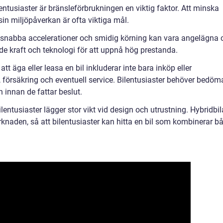
ntusiaster är bränsleförbrukningen en viktig faktor. Att minska
in miljöpåverkan är ofta viktiga mål.
 snabba accelerationer och smidig körning kan vara angelägna
åde kraft och teknologi för att uppnå hög prestanda.
tt äga eller leasa en bil inkluderar inte bara inköp eller
, försäkring och eventuell service. Bilentusiaster behöver bedöm
innan de fattar beslut.
entusiaster lägger stor vikt vid design och utrustning. Hybridbil
rknaden, så att bilentusiaster kan hitta en bil som kombinerar b