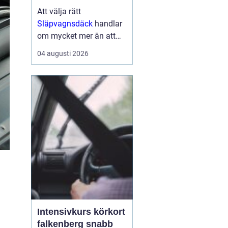
Att välja rätt
Släpvagnsdäck
handlar
om mycket mer än att
bara hitta rätt
04 augusti 2026
dimension. Däckens
kvalitet och skick
påverkar både
bromssträcka, stabilitet,
köregenskaper och i
förlängningen säkerhe...
Intensivkurs körkort
falkenberg snabb