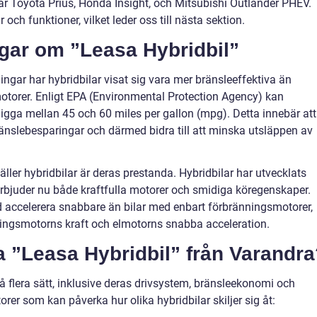
ar Toyota Prius, Honda Insight, och Mitsubishi Outlander PHEV.
och funktioner, vilket leder oss till nästa sektion.
ngar om ”Leasa Hybridbil”
ingar har hybridbilar visat sig vara mer bränsleeffektiva än
motorer. Enligt EPA (Environmental Protection Agency) kan
l ligga mellan 45 och 60 miles per gallon (mpg). Detta innebär att
änslebesparingar och därmed bidra till att minska utsläppen av
äller hybridbilar är deras prestanda. Hybridbilar har utvecklats
rbjuder nu både kraftfulla motorer och smidiga köregenskaper.
d accelerera snabbare än bilar med enbart förbränningsmotorer,
ingsmotorns kraft och elmotorns snabba acceleration.
ka ”Leasa Hybridbil” från Varandr
på flera sätt, inklusive deras drivsystem, bränsleekonomi och
orer som kan påverka hur olika hybridbilar skiljer sig åt: