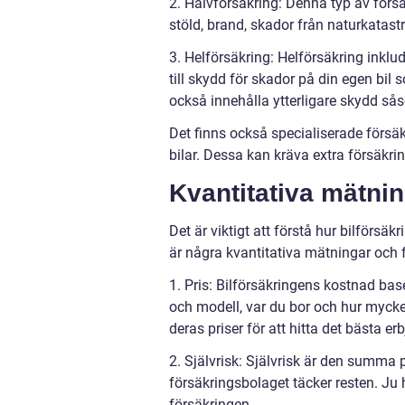
2. Halvförsäkring: Denna typ av försä
stöld, brand, skador från naturkatast
3. Helförsäkring: Helförsäkring inkl
till skydd för skador på din egen bil
också innehålla ytterligare skydd så
Det finns också specialiserade försäk
bilar. Dessa kan kräva extra försäkri
Kvantitativa mätnin
Det är viktigt att förstå hur bilförs
är några kvantitativa mätningar och fa
1. Pris: Bilförsäkringens kostnad base
och modell, var du bor och hur mycket
deras priser för att hitta det bästa er
2. Självrisk: Självrisk är den summa 
försäkringsbolaget täcker resten. Ju h
försäkringen.