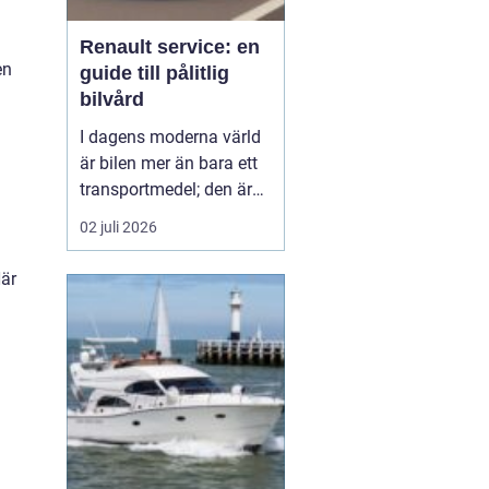
Renault service: en
en
guide till pålitlig
bilvård
I dagens moderna värld
är bilen mer än bara ett
transportmedel; den är
en viktig del av vårt
02 juli 2026
dagliga liv och ofta en
stor investering. Att hålla
Här
bilen i toppskick är
därför avgörande för att
både förlänga dess
livslängd och behålla ett
högt andrahand...