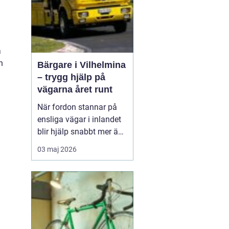
l
a
n
Bärgare i Vilhelmina
– trygg hjälp på
vägarna året runt
När fordon stannar på
ensliga vägar i inlandet
blir hjälp snabbt mer än
bara bekvämlighet det
03 maj 2026
handlar om trygghet. I
Vilhelmina med omnejd
spelar bärgning och
vägassistans en central
roll för både b...