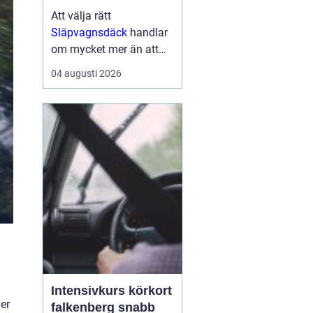
Att välja rätt
Släpvagnsdäck
handlar
om mycket mer än att
bara hitta rätt
04 augusti 2026
dimension. Däckens
kvalitet och skick
påverkar både
bromssträcka, stabilitet,
köregenskaper och i
förlängningen säkerhe...
Intensivkurs körkort
er
falkenberg snabb