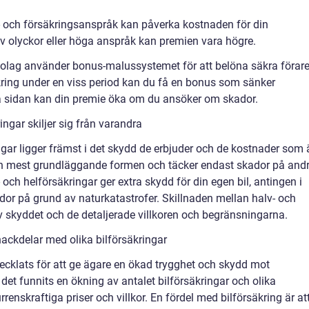
e- och försäkringsanspråk kan påverka kostnaden för din
av olyckor eller höga anspråk kan premien vara högre.
lag använder bonus-malussystemet för att belöna säkra förare
kring under en viss period kan du få en bonus som sänker
ra sidan kan din premie öka om du ansöker om skador.
ngar skiljer sig från varandra
ngar ligger främst i det skydd de erbjuder och de kostnader som 
en mest grundläggande formen och täcker endast skador på and
och helförsäkringar ger extra skydd för din egen bil, antingen i
ador på grund av naturkatastrofer. Skillnaden mellan halv- och
av skyddet och de detaljerade villkoren och begränsningarna.
ackdelar med olika bilförsäkringar
tvecklats för att ge ägare en ökad trygghet och skydd mot
det funnits en ökning av antalet bilförsäkringar och olika
enskraftiga priser och villkor. En fördel med bilförsäkring är at