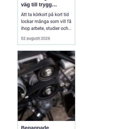
väg till trygg
körning
Att ta körkort på kort tid
lockar många som vill få
ihop arbete, studier och
vardag utan att dra ut på
02 augusti 2026
processen i flera
månader.
En
intensivkurs körkort
Falkenberg ger
en tydlig
struktur,...
Begagnade