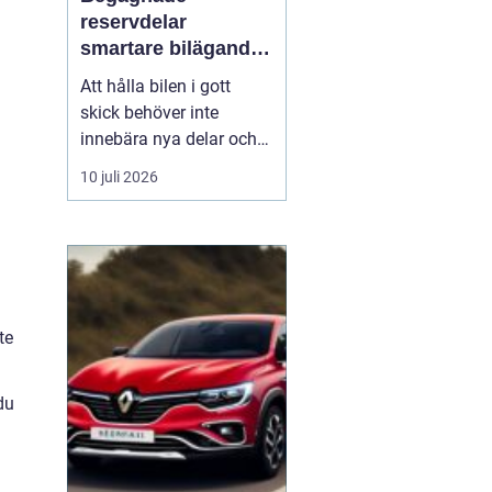
reservdelar
smartare bilägande
för plånbok och
Att hålla bilen i gott
miljö
skick behöver inte
innebära nya delar och
höga kostnader. Allt fler
10 juli 2026
bilägare ser
fördelarna
med begagnade
reservdelar
både
ekonomiskt och ur
miljösynpunkt. Genom
att vä...
te
du