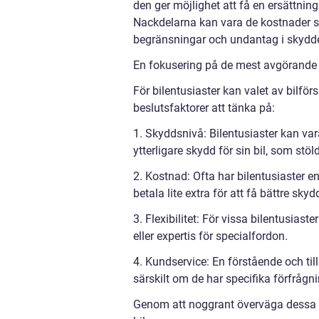
den ger möjlighet att få en ersättnin
Nackdelarna kan vara de kostnader 
begränsningar och undantag i skydde
En fokusering på de mest avgörande be
För bilentusiaster kan valet av bilför
beslutsfaktorer att tänka på:
1. Skyddsnivå: Bilentusiaster kan vara
ytterligare skydd för sin bil, som stöl
2. Kostnad: Ofta har bilentusiaster e
betala lite extra för att få bättre sky
3. Flexibilitet: För vissa bilentusiaste
eller expertis för specialfordon.
4. Kundservice: En förstående och till
särskilt om de har specifika förfrågni
Genom att noggrant överväga dessa fak