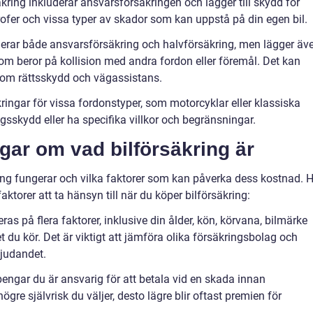
kring inkluderar ansvarsförsäkringen och lägger till skydd för
rofer och vissa typer av skador som kan uppstå på din egen bil.
uderar både ansvarsförsäkring och halvförsäkring, men lägger äv
 som beror på kollision med andra fordon eller föremål. Det kan
som rättsskydd och vägassistans.
ringar för vissa fordonstyper, som motorcyklar eller klassiska
ngsskydd eller ha specifika villkor och begränsningar.
gar om vad bilförsäkring är
äkring fungerar och vilka faktorer som kan påverka dess kostnad. 
ktorer att ta hänsyn till när du köper bilförsäkring:
ras på flera faktorer, inklusive din ålder, kön, körvana, bilmärke
 du kör. Det är viktigt att jämföra olika försäkringsbolag och
bjudandet.
pengar du är ansvarig för att betala vid en skada innan
ögre självrisk du väljer, desto lägre blir oftast premien för