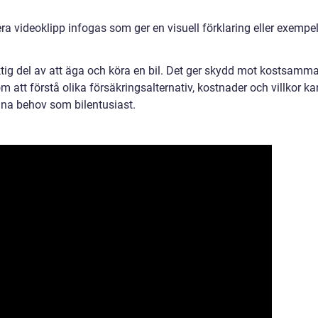
flera videoklipp infogas som ger en visuell förklaring eller exempe
iktig del av att äga och köra en bil. Det ger skydd mot kostsamm
 att förstå olika försäkringsalternativ, kostnader och villkor ka
dina behov som bilentusiast.