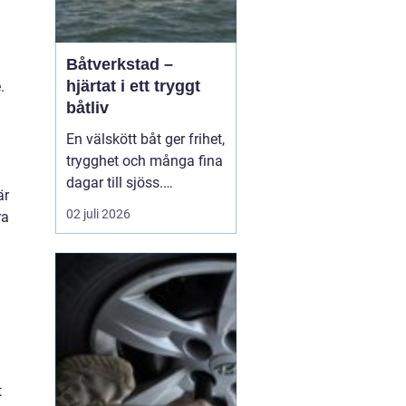
Båtverkstad –
hjärtat i ett tryggt
.
båtliv
En välskött båt ger frihet,
trygghet och många fina
dagar till sjöss.
är
Samtidigt kräver ett
02 juli 2026
ra
säkert båtliv mer än bara
bränsle i tanken och en
snabb avspolning efter
säsongen. För mån...
t