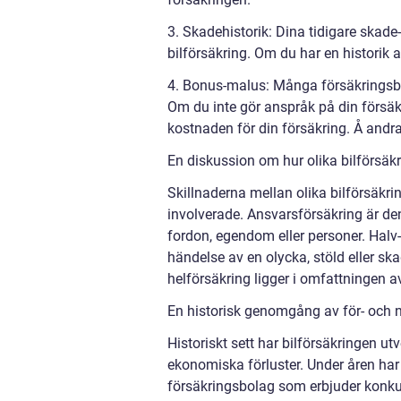
3. Skadehistorik: Dina tidigare skad
bilförsäkring. Om du har en historik 
4. Bonus-malus: Många försäkringsbo
Om du inte gör anspråk på din försä
kostnaden för din försäkring. Å and
En diskussion om hur olika bilförsäkri
Skillnaderna mellan olika bilförsäkri
involverade. Ansvarsförsäkring är d
fordon, egendom eller personer. Halv- 
händelse av en olycka, stöld eller sk
helförsäkring ligger i omfattningen 
En historisk genomgång av för- och n
Historiskt sett har bilförsäkringen u
ekonomiska förluster. Under åren har 
försäkringsbolag som erbjuder konkurr