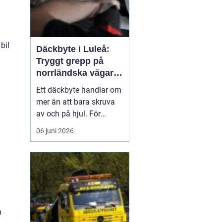
bil
Däckbyte i Luleå:
Tryggt grepp på
norrländska vägar
året runt
Ett däckbyte handlar om
mer än att bara skruva
av och på hjul. För
bilägare i Luleå är rätt
06 juni 2026
däck, monterade på rätt
sätt och vid rätt tidpunkt,
en avgörande
säkerhetsfr&ari...
n