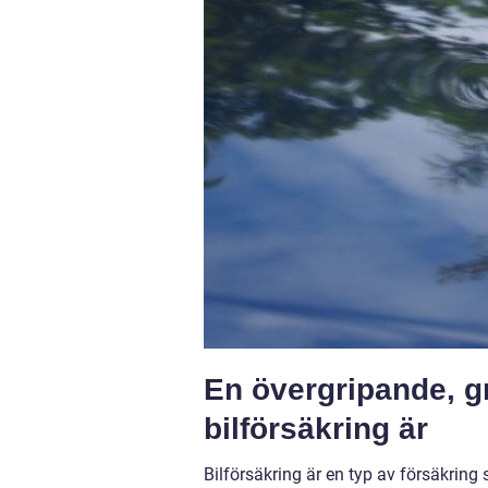
En övergripande, g
bilförsäkring är
Bilförsäkring är en typ av försäkrin