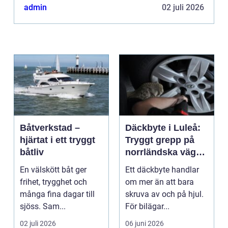
admin
02 juli 2026
Båtverkstad –
Däckbyte i Luleå:
hjärtat i ett tryggt
Tryggt grepp på
båtliv
norrländska vägar
året runt
En välskött båt ger
Ett däckbyte handlar
frihet, trygghet och
om mer än att bara
många fina dagar till
skruva av och på hjul.
sjöss. Sam...
För bilägar...
02 juli 2026
06 juni 2026