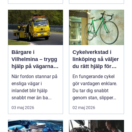
Bärgare i
Cykelverkstad i
Vilhelmina – trygg
linköping så väljer
hjälp på vägarna
du rätt hjälp för
året runt
din cykel
När fordon stannar på
En fungerande cykel
ensliga vägar i
gör vardagen enklare.
inlandet blir hjälp
Du tar dig snabbt
snabbt mer än ba...
genom stan, slipper
köer och får motion ...
03 maj 2026
02 maj 2026