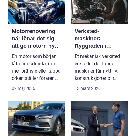
Motorrenovering
Verksted-
när lönar det sig
maskiner:
att ge motorn nytt
Ryggraden i
liv?
moderne industri
En motor som börjar
Et mekanisk verksted
låta annorlunda, dra
er stedet der tunge
mer bränsle eller tappa
maskiner får nytt liv,
orken ställer föraren
konstruksjoner blir
inför ett val...
bygget, og...
02 maj 2026
13 mars 2026