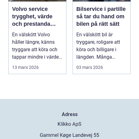
Volvo service
Bilservice i partille
trygghet, värde
så tar du hand om
och prestanda
bilen på rätt sätt
över tid
En välskött Volvo
En välskött bil är
håller längre, känns
tryggare, roligare att
tryggare att köra och
köra och billigare i
tappar mindre i värde.
längden. Många
Många bilägare v...
väntar ändå för länge
13 mars 2026
03 mars 2026
...
Adress