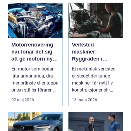
Motorrenovering
Verksted-
när lönar det sig
maskiner:
att ge motorn nytt
Ryggraden i
liv?
moderne industri
En motor som börjar
Et mekanisk verksted
låta annorlunda, dra
er stedet der tunge
mer bränsle eller tappa
maskiner får nytt liv,
orken ställer föraren
konstruksjoner blir
inför ett val...
bygget, og...
02 maj 2026
13 mars 2026