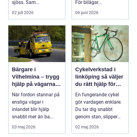
sjöss. Sam...
För bilägar...
02 juli 2026
06 juni 2026
Bärgare i
Cykelverkstad i
Vilhelmina – trygg
linköping så väljer
hjälp på vägarna
du rätt hjälp för
året runt
din cykel
När fordon stannar på
En fungerande cykel
ensliga vägar i
gör vardagen enklare.
inlandet blir hjälp
Du tar dig snabbt
snabbt mer än ba...
genom stan, slipper
köer och får motion ...
03 maj 2026
02 maj 2026