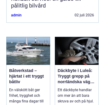
pålitlig bilvård
admin
02 juli 2026
Båtverkstad –
Däckbyte i Luleå:
hjärtat i ett tryggt
Tryggt grepp på
båtliv
norrländska vägar
året runt
En välskött båt ger
Ett däckbyte handlar
frihet, trygghet och
om mer än att bara
många fina dagar till
skruva av och på hjul.