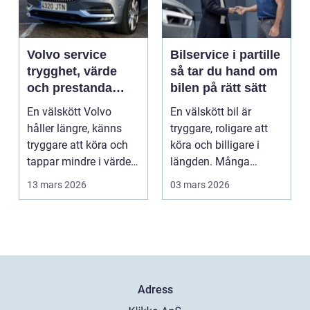
Volvo service
Bilservice i partille
trygghet, värde
så tar du hand om
och prestanda
bilen på rätt sätt
över tid
En välskött Volvo
En välskött bil är
håller längre, känns
tryggare, roligare att
tryggare att köra och
köra och billigare i
tappar mindre i värde.
längden. Många
Många bilägare v...
väntar ändå för länge
13 mars 2026
03 mars 2026
...
Adress